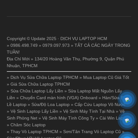
Copyright © Update 2025 · DỊCH VỤ LAPTOP HCM
» 0986.498.749 » 0979.097.973 » TẤT CẢ CÁC NGÀY TRONG
TUẦN!
Địa Chỉ Mới » 134/20 Hoàng Văn Thụ, Phường 9, Quận Phú
Nhuận, TPHCM
»
Dịch Vụ Sửa Chữa Laptop TPHCM
»
Mua Laptop Cũ Giá Tốt
»
Giá Sửa Chữa Laptop TPHCM
»
Sửa Chữa Laptop Lấy Liền
»
Sửa Laptop Mất Nguồn Lấy
Liền
»
Chuyển Card màn hình (VGA) Onboard
»
Hàn/Sửa Bản
Lề Laptop
»
Sửa/Độ Loa Laptop
»
Cấp Cứu Laptop Vô Nước
»
Vệ Sinh Laptop Lấy Liền
»
Vệ Sinh Máy Tính Tại Nhà
»
Vệ
Sinh Phòng Net
»
Vệ Sinh Máy Tính Công Ty
»
Cài Win Laptop
»
Chăm Sóc Laptop
»
Thay Vỏ Laptop TPHCM
»
Sơn/Tân Trang Vỏ Laptop Cũ
»