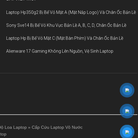
Laptop Hp350g2 Bị Bể Vỏ Mặt A (Mặt Nắp Logo) Và Chân Ốc Bản Lề
Sony Sve14 Bị Bể Vỏ Khu Vực Bản Lề A, B, C, D, Chân Ốc Bản Lề
Laptop Hp Bị Bể Vỏ Mặt C (Mặt Bàn Phím) Và Chân Ốc Bản Lề
Alienware 17 Gaming Không Lên Nguồn, Vệ Sinh Laptop
ộ Loa Laptop
»
Cấp Cứu Laptop Vô Nước
top