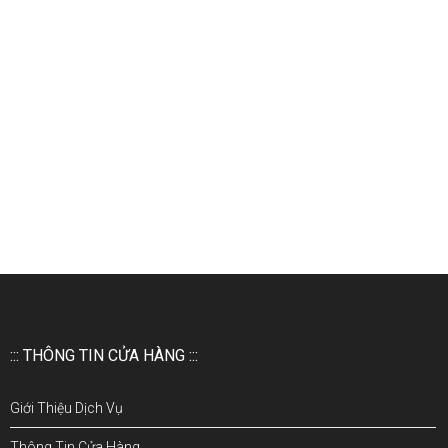
::: THÔNG TIN CỬA HÀNG :::
Giới Thiệu Dịch Vụ
Thông Tin Cửa Hàng