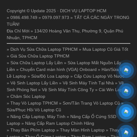
Copyright © Update 2025 · DỊCH VỤ LAPTOP HCM
» 0986.498.749 » 0979.097.973 » TẤT CẢ CÁC NGÀY TRONG
TUẦN!
Địa Chỉ Mới » 134/20 Hoàng Văn Thụ, Phường 9, Quận Phú
Nhuận, TPHCM
»
Dịch Vụ Sửa Chữa Laptop TPHCM
»
Mua Laptop Cũ Giá Tốt
»
Giá Sửa Chữa Laptop TPHCM
»
Sửa Chữa Laptop Lấy Liền
»
Sửa Laptop Mất Nguồn Lấy
Liền
»
Chuyển Card màn hình (VGA) Onboard
»
Hàn/Sửa Bản
Lề Laptop
»
Sửa/Độ Loa Laptop
»
Cấp Cứu Laptop Vô Nước
»
Vệ Sinh Laptop Lấy Liền
»
Vệ Sinh Máy Tính Tại Nhà
»
Vệ
Sinh Phòng Net
»
Vệ Sinh Máy Tính Công Ty
»
Cài Win Laptop
»
Chăm Sóc Laptop
»
Thay Vỏ Laptop TPHCM
»
Sơn/Tân Trang Vỏ Laptop Cũ
»
Sửa/Phục Hồi Vỏ Laptop Cũ
»
Nâng Cấp Laptop, Máy Tính
»
Nâng Cấp Ổ Cứng SSD
Laptop
»
Nâng Cấp Ram Laptop Chính Hãng
»
Thay Bàn Phím Laptop
»
Thay Màn Hình Laptop
»
Thay Pin
Laptop
»
Thay Ổ Cứng Laptop
»
Thay Ram Laptop
»
Thay Bản