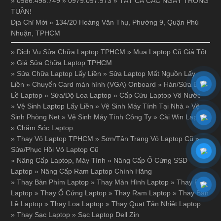
» 0986.498.749 » 0979.097.973 » TẤT CẢ CÁC NGÀY TRONG
TUẦN!
Địa Chỉ Mới » 134/20 Hoàng Văn Thụ, Phường 9, Quận Phú
Nhuận, TPHCM
»
Dịch Vụ Sửa Chữa Laptop TPHCM
»
Mua Laptop Cũ Giá Tốt
»
Giá Sửa Chữa Laptop TPHCM
»
Sửa Chữa Laptop Lấy Liền
»
Sửa Laptop Mất Nguồn Lấy
Liền
»
Chuyển Card màn hình (VGA) Onboard
»
Hàn/Sửa Bản
Lề Laptop
»
Sửa/Độ Loa Laptop
»
Cấp Cứu Laptop Vô Nước
»
Vệ Sinh Laptop Lấy Liền
»
Vệ Sinh Máy Tính Tại Nhà
»
Vệ
Sinh Phòng Net
»
Vệ Sinh Máy Tính Công Ty
»
Cài Win Laptop
»
Chăm Sóc Laptop
»
Thay Vỏ Laptop TPHCM
»
Sơn/Tân Trang Vỏ Laptop Cũ
»
Sửa/Phục Hồi Vỏ Laptop Cũ
»
Nâng Cấp Laptop, Máy Tính
»
Nâng Cấp Ổ Cứng SSD
Laptop
»
Nâng Cấp Ram Laptop Chính Hãng
»
Thay Bàn Phím Laptop
»
Thay Màn Hình Laptop
»
Thay Pin
Laptop
»
Thay Ổ Cứng Laptop
»
Thay Ram Laptop
»
Thay Bản
Lề Laptop
»
Thay Loa Laptop
»
Thay Quạt Tản Nhiệt Laptop
»
Thay Sạc Laptop
»
Sạc Laptop Dell Zin