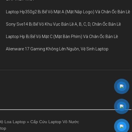
Laptop Hp350g2 Bị Bể Vỏ Mặt A (Mặt Nắp Logo) Và Chân Ốc Bản Lề
Sony Sve14 Bị Bể Vỏ Khu Vực Bản Lề A, B, C, D, Chân Ốc Bản Lề
Laptop Hp Bị Bể Vỏ Mặt C (Mặt Bàn Phím) Và Chân Ốc Bản Lề
Alienware 17 Gaming Không Lên Nguồn, Vệ Sinh Laptop
ộ Loa Laptop
»
Cấp Cứu Laptop Vô Nước
top