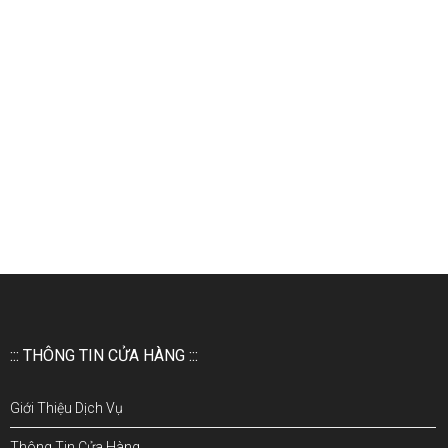
::: THÔNG TIN CỬA HÀNG :::
Giới Thiệu Dịch Vụ
Thông Tin Cửa Hàng