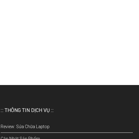
::: THÔNG TIN DỊCH VỤ :::
Review: Sửa Chữa Laptop
Cập Nhật Sản Phẩm