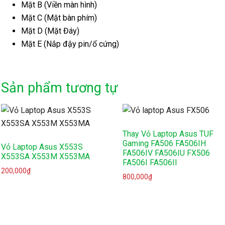
Mặt B (Viền màn hình)
Mặt C (Mặt bàn phím)
Mặt D (Mặt Đáy)
Mặt E (Nắp đậy pin/ổ cứng)
Sản phẩm tương tự
Thay Vỏ Laptop Asus TUF
Gaming FA506 FA506IH
Vỏ Laptop Asus X553S
FA506IV FA506IU FX506
X553SA X553M X553MA
FA506I FA506II
200,000
₫
800,000
₫