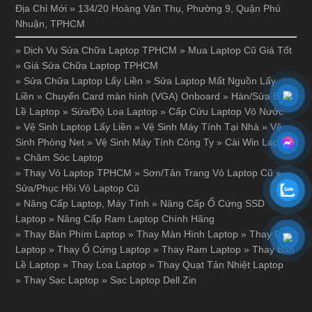
Địa Chỉ Mới » 134/20 Hoàng Văn Thụ, Phường 9, Quận Phú
Nhuận, TPHCM
»
Dịch Vụ Sửa Chữa Laptop TPHCM
»
Mua Laptop Cũ Giá Tốt
»
Giá Sửa Chữa Laptop TPHCM
»
Sửa Chữa Laptop Lấy Liền
»
Sửa Laptop Mất Nguồn Lấy
Liền
»
Chuyển Card màn hình (VGA) Onboard
»
Hàn/Sửa Bản
Lề Laptop
»
Sửa/Độ Loa Laptop
»
Cấp Cứu Laptop Vô Nước
»
Vệ Sinh Laptop Lấy Liền
»
Vệ Sinh Máy Tính Tại Nhà
»
Vệ
Sinh Phòng Net
»
Vệ Sinh Máy Tính Công Ty
»
Cài Win Laptop
»
Chăm Sóc Laptop
»
Thay Vỏ Laptop TPHCM
»
Sơn/Tân Trang Vỏ Laptop Cũ
»
Sửa/Phục Hồi Vỏ Laptop Cũ
»
Nâng Cấp Laptop, Máy Tính
»
Nâng Cấp Ổ Cứng SSD
Laptop
»
Nâng Cấp Ram Laptop Chính Hãng
»
Thay Bàn Phím Laptop
»
Thay Màn Hình Laptop
»
Thay Pin
Laptop
»
Thay Ổ Cứng Laptop
»
Thay Ram Laptop
»
Thay Bản
Lề Laptop
»
Thay Loa Laptop
»
Thay Quạt Tản Nhiệt Laptop
»
Thay Sạc Laptop
»
Sạc Laptop Dell Zin