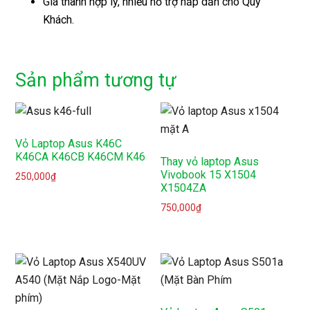
Giá thành hợp lý, nhiều hỗ trợ hấp dẫn cho Quý
Khách.
Sản phẩm tương tự
Vỏ Laptop Asus K46C
K46CA K46CB K46CM K46
Thay vỏ laptop Asus
Vivobook 15 X1504
250,000
₫
X1504ZA
750,000
₫