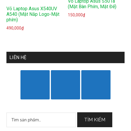
Vỏ Laptop Asus S501a
(Mặt Bàn Phím, Mặt Đế)
Vỏ Laptop Asus X540UV
A540 (Mặt Nắp Logo-Mặt
150,000
₫
phím)
490,000
₫
LIÊN HỆ
Tìm
TÌM KIẾM
kiếm: