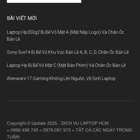
BÀI VIẾT MỚI
Laptop Hp350g2 Bị Bể Vỏ Mặt A (Mặt Nắp Logo) Và Chân Ốc
Bản Lề
Sony Sve14 Bị Bể Vỏ Khu Vực Bản Lề A, B, C, D, Chân Ốc Bản Lề
Laptop Hp Bị Bể Vỏ Mặt C (Mặt Bàn Phím) Và Chân Ốc Bản Lề
Alienware 17 Gaming Không Lên Nguồn, Vệ Sinh Laptop
Copyright © Update 2025 · DỊCH VỤ LAPTOP HCM
» 0986.498.749 » 0979.097.973 » TẤT CẢ CÁC NGÀY TRONG
TUẦN!