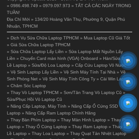
» 0986.498.749 » 0979.097.973 » TẤT CẢ CÁC NGÀY TRONG
TUẦN!
Địa Chỉ Mới » 134/20 Hoàng Văn Thụ, Phường 9, Quận Phú
Nhuận, TPHCM
»
Dịch Vụ Sửa Chữa Laptop TPHCM
»
Mua Laptop Cũ Giá Tốt
»
Giá Sửa Chữa Laptop TPHCM
»
Sửa Chữa Laptop Lấy Liền
»
Sửa Laptop Mất Nguồn Lấy
Liền
»
Chuyển Card màn hình (VGA) Onboard
»
Hàn/Sửa Bản
Lề Laptop
»
Sửa/Độ Loa Laptop
»
Cấp Cứu Laptop Vô Nước
»
Vệ Sinh Laptop Lấy Liền
»
Vệ Sinh Máy Tính Tại Nhà
»
Vệ
Sinh Phòng Net
»
Vệ Sinh Máy Tính Công Ty
»
Cài Win Laptop
»
Chăm Sóc Laptop
»
Thay Vỏ Laptop TPHCM
»
Sơn/Tân Trang Vỏ Laptop Cũ
»
Sửa/Phục Hồi Vỏ Laptop Cũ
»
Nâng Cấp Laptop, Máy Tính
»
Nâng Cấp Ổ Cứng SSD
Laptop
»
Nâng Cấp Ram Laptop Chính Hãng
»
Thay Bàn Phím Laptop
»
Thay Màn Hình Laptop
»
Thay Pin
Laptop
»
Thay Ổ Cứng Laptop
»
Thay Ram Laptop
»
Thay Bản
Lề Laptop
»
Thay Loa Laptop
»
Thay Quạt Tản Nhiệt Laptop