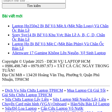
Bài viết mới
Laptop Hp350g2 Bị Bể Vỏ Mặt A (Mặt Nắp Logo) Và Chân
Ốc Bản Lề
Sony Sve14 Bị Bể Vỏ Khu Vực Bản Lề A, B, C, D, Chân
Ốc Bản Lề
Laptop Hp Bị Bể Vỏ Mặt C (Mặt Bàn Phím) Và Chân Ốc
Bản Lề
Alienware 17 Gaming Không Lên Nguồn, Vệ Sinh Laptop
Copyright © Update 2025 · DỊCH VỤ LAPTOP HCM
» 0986.498.749 » 0979.097.973 » TẤT CẢ CÁC NGÀY TRONG
TUẦN!
Địa Chỉ Mới » 134/20 Hoàng Văn Thụ, Phường 9, Quận Phú
Nhuận, TPHCM
»
Dịch Vụ Sửa Chữa Laptop TPHCM
»
Mua Laptop Cũ Giá Tốt
»
Giá Sửa Chữa Laptop TPHCM
»
Sửa Chữa Laptop Lấy Liền
»
Sửa Laptop Mất Nguồn Lấy Liền
»
Chuyển Card màn hình (VGA) Onboard
»
Hàn/Sửa Bản Lề Laptop
»
Sửa/Độ Loa Laptop
»
Cấp Cứu Laptop Vô Nước