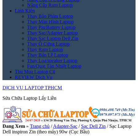
Nâng Cấp Ram Laptop
Linh Kiện
Thay Bàn Phím Laptop
Thay Màn Hình Laptop
Thay Pin/Battery Laptop
Thay Sạc/Adapter Laptop
Thay Sạc Laptop Dell Zin
Thay Ổ Cứng Laptop
Thay Ram Laptop
Thay Bản Lề Laptop
Thay Loa/speaker Laptop
Fan/Quạt Tản Nhiệt Laptop
Thu Mua Laptop Cũ
REVIEW Dịch Vụ
DỊCH VỤ LAPTOP TPHCM
Sửa Chữa Laptop Lấy Liền
Đang Xem
»
Trang chủ
/
Adapter-Sạc
/
Sạc Dell Zin
/
Sạc Laptop
Dell inspiron Zin (theo máy) 90w (Cục Bầu)