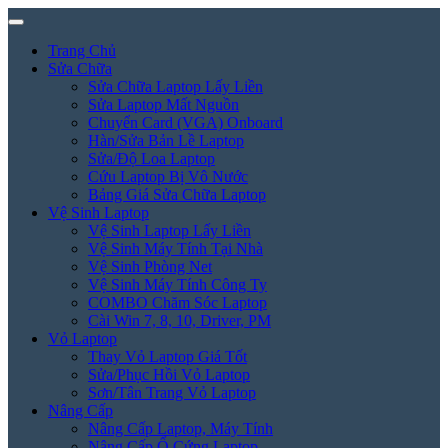
Trang Chủ
Sửa Chữa
Sửa Chữa Laptop Lấy Liền
Sửa Laptop Mất Nguồn
Chuyển Card (VGA) Onboard
Hàn/Sửa Bản Lề Laptop
Sửa/Độ Loa Laptop
Cứu Laptop Bị Vô Nước
Bảng Giá Sửa Chữa Laptop
Vệ Sinh Laptop
Vệ Sinh Laptop Lấy Liền
Vệ Sinh Máy Tính Tại Nhà
Vệ Sinh Phòng Net
Vệ Sinh Máy Tính Công Ty
COMBO Chăm Sóc Laptop
Cài Win 7, 8, 10, Driver, PM
Vỏ Laptop
Thay Vỏ Laptop Giá Tốt
Sửa/Phục Hồi Vỏ Laptop
Sơn/Tân Trang Vỏ Laptop
Nâng Cấp
Nâng Cấp Laptop, Máy Tính
Nâng Cấp Ổ Cứng Laptop