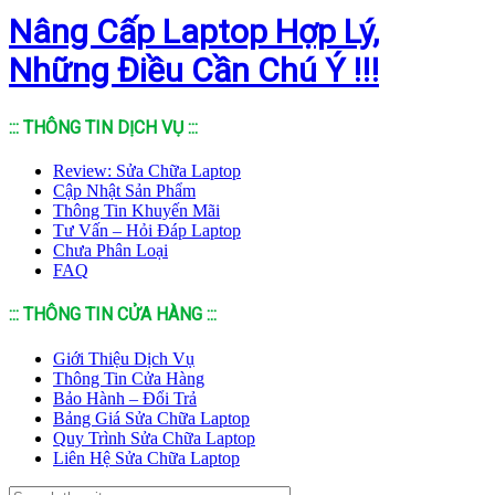
Nâng Cấp Laptop Hợp Lý,
Những Điều Cần Chú Ý !!!
::: THÔNG TIN DỊCH VỤ :::
Review: Sửa Chữa Laptop
Cập Nhật Sản Phẩm
Thông Tin Khuyến Mãi
Tư Vấn – Hỏi Đáp Laptop
Chưa Phân Loại
FAQ
::: THÔNG TIN CỬA HÀNG :::
Giới Thiệu Dịch Vụ
Thông Tin Cửa Hàng
Bảo Hành – Đổi Trả
Bảng Giá Sửa Chữa Laptop
Quy Trình Sửa Chữa Laptop
Liên Hệ Sửa Chữa Laptop