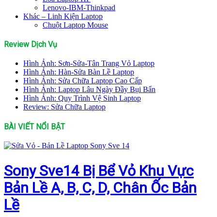
Lenovo-IBM-Thinkpad
Khác – Linh Kiện Laptop
Chuột Laptop Mouse
Review Dịch Vụ
Hình Ảnh: Sơn-Sửa-Tân Trang Vỏ Laptop
Hình Ảnh: Hàn-Sửa Bàn Lề Laptop
Hình Ảnh: Sửa Chữa Laptop Cao Cấp
Hình Ảnh: Laptop Lâu Ngày Đầy Bụi Bẩn
Hình Ảnh: Quy Trình Vệ Sinh Laptop
Review: Sửa Chữa Laptop
BÀI VIẾT NỔI BẬT
Sony Sve14 Bị Bể Vỏ Khu Vực
Bản Lề A, B, C, D, Chân Ốc Bản
Lề