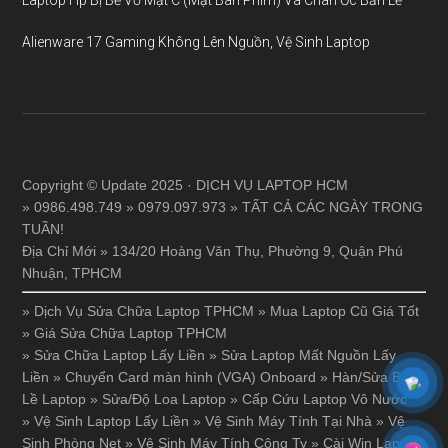
Laptop Hp Bị Bể Vỏ Mặt C (Mặt Bàn Phím) Và Chân Ốc Bản Lề
Alienware 17 Gaming Không Lên Nguồn, Vệ Sinh Laptop
Copyright © Update 2025 · DỊCH VỤ LAPTOP HCM
» 0986.498.749 » 0979.097.973 » TẤT CẢ CÁC NGÀY TRONG
TUẦN!
Địa Chỉ Mới » 134/20 Hoàng Văn Thụ, Phường 9, Quận Phú
Nhuận, TPHCM
»
Dịch Vụ Sửa Chữa Laptop TPHCM
»
Mua Laptop Cũ Giá Tốt
»
Giá Sửa Chữa Laptop TPHCM
»
Sửa Chữa Laptop Lấy Liền
»
Sửa Laptop Mất Nguồn Lấy
Liền
»
Chuyển Card màn hình (VGA) Onboard
»
Hàn/Sửa Bản
Lề Laptop
»
Sửa/Độ Loa Laptop
»
Cấp Cứu Laptop Vô Nước
»
Vệ Sinh Laptop Lấy Liền
»
Vệ Sinh Máy Tính Tại Nhà
»
Vệ
Sinh Phòng Net
»
Vệ Sinh Máy Tính Công Ty
»
Cài Win Laptop