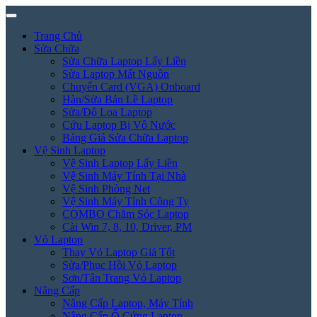
Trang Chủ
Sửa Chữa
Sửa Chữa Laptop Lấy Liền
Sửa Laptop Mất Nguồn
Chuyển Card (VGA) Onboard
Hàn/Sửa Bản Lề Laptop
Sửa/Độ Loa Laptop
Cứu Laptop Bị Vô Nước
Bảng Giá Sửa Chữa Laptop
Vệ Sinh Laptop
Vệ Sinh Laptop Lấy Liền
Vệ Sinh Máy Tính Tại Nhà
Vệ Sinh Phòng Net
Vệ Sinh Máy Tính Công Ty
COMBO Chăm Sóc Laptop
Cài Win 7, 8, 10, Driver, PM
Vỏ Laptop
Thay Vỏ Laptop Giá Tốt
Sửa/Phục Hồi Vỏ Laptop
Sơn/Tân Trang Vỏ Laptop
Nâng Cấp
Nâng Cấp Laptop, Máy Tính
Nâng Cấp Ổ Cứng Laptop