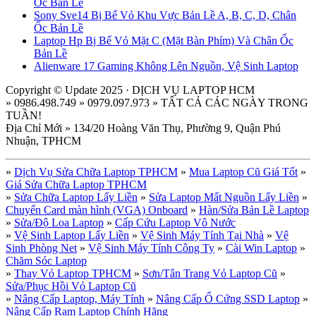
Ốc Bản Lề
Sony Sve14 Bị Bể Vỏ Khu Vực Bản Lề A, B, C, D, Chân
Ốc Bản Lề
Laptop Hp Bị Bể Vỏ Mặt C (Mặt Bàn Phím) Và Chân Ốc
Bản Lề
Alienware 17 Gaming Không Lên Nguồn, Vệ Sinh Laptop
Copyright © Update 2025 · DỊCH VỤ LAPTOP HCM
» 0986.498.749 » 0979.097.973 » TẤT CẢ CÁC NGÀY TRONG
TUẦN!
Địa Chỉ Mới » 134/20 Hoàng Văn Thụ, Phường 9, Quận Phú
Nhuận, TPHCM
»
Dịch Vụ Sửa Chữa Laptop TPHCM
»
Mua Laptop Cũ Giá Tốt
»
Giá Sửa Chữa Laptop TPHCM
»
Sửa Chữa Laptop Lấy Liền
»
Sửa Laptop Mất Nguồn Lấy Liền
»
Chuyển Card màn hình (VGA) Onboard
»
Hàn/Sửa Bản Lề Laptop
»
Sửa/Độ Loa Laptop
»
Cấp Cứu Laptop Vô Nước
»
Vệ Sinh Laptop Lấy Liền
»
Vệ Sinh Máy Tính Tại Nhà
»
Vệ
Sinh Phòng Net
»
Vệ Sinh Máy Tính Công Ty
»
Cài Win Laptop
»
Chăm Sóc Laptop
»
Thay Vỏ Laptop TPHCM
»
Sơn/Tân Trang Vỏ Laptop Cũ
»
Sửa/Phục Hồi Vỏ Laptop Cũ
»
Nâng Cấp Laptop, Máy Tính
»
Nâng Cấp Ổ Cứng SSD Laptop
»
Nâng Cấp Ram Laptop Chính Hãng