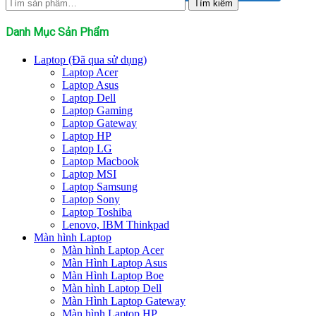
Tìm
Tìm kiếm
kiếm:
Danh Mục Sản Phẩm
Laptop (Đã qua sử dụng)
Laptop Acer
Laptop Asus
Laptop Dell
Laptop Gaming
Laptop Gateway
Laptop HP
Laptop LG
Laptop Macbook
Laptop MSI
Laptop Samsung
Laptop Sony
Laptop Toshiba
Lenovo, IBM Thinkpad
Màn hình Laptop
Màn hình Laptop Acer
Màn Hình Laptop Asus
Màn Hình Laptop Boe
Màn hình Laptop Dell
Màn Hình Laptop Gateway
Màn hình Laptop HP