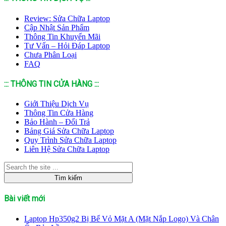
Review: Sửa Chữa Laptop
Cập Nhật Sản Phẩm
Thông Tin Khuyến Mãi
Tư Vấn – Hỏi Đáp Laptop
Chưa Phân Loại
FAQ
::: THÔNG TIN CỬA HÀNG :::
Giới Thiệu Dịch Vụ
Thông Tin Cửa Hàng
Bảo Hành – Đổi Trả
Bảng Giá Sửa Chữa Laptop
Quy Trình Sửa Chữa Laptop
Liên Hệ Sửa Chữa Laptop
Bài viết mới
Laptop Hp350g2 Bị Bể Vỏ Mặt A (Mặt Nắp Logo) Và Chân