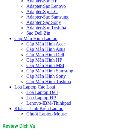
Adapter-Sạc HP
Adapter-Sạc Lenovo
Adapter-Sạc LG
Adapter-Sạc Samsung
Adapter-Sạc Sony
Adapter-Sạc Toshiba
Sạc Dell Zin
Cáp Màn Hình Laptop
Cáp Màn Hình Acer
Cáp Màn Hình Asus
Cáp Màn Hình Dell
Cáp Màn Hình HP
Cáp Màn Hình MSI
Cáp Màn Hình Samsung
Cáp Màn Hình Sony
Cáp Màn Hình Toshiba
Loa Laptop Các Loại
Loa Laptop Dell
Loa Laptop HP
Lenovo-IBM-Thinkpad
Khác – Linh Kiện Laptop
Chuột Laptop Mouse
Review Dịch Vụ