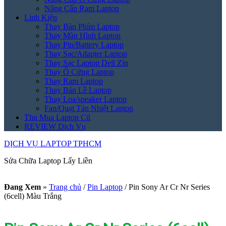
Nâng Cấp Ram Laptop
Linh Kiện
Thay Bàn Phím Laptop
Thay Màn Hình Laptop
Thay Pin/Battery Laptop
Thay Sạc/Adapter Laptop
Thay Sạc Laptop Dell Zin
Thay Ổ Cứng Laptop
Thay Ram Laptop
Thay Bản Lề Laptop
Thay Loa/speaker Laptop
Fan/Quạt Tản Nhiệt Laptop
Thu Mua Laptop Cũ
REVIEW Dịch Vụ
DỊCH VỤ LAPTOP TPHCM
Sửa Chữa Laptop Lấy Liền
Đang Xem
»
Trang chủ
/
Pin Laptop
/
Pin Sony Ar Cr Nr Series
(6cell) Màu Trắng