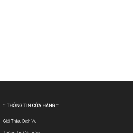
::: THÔNG TIN CỬA HÀNG :::
Giới Thiệu Dịch Vụ
Thông Tin Cửa Hàng