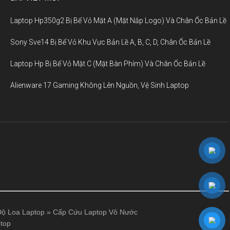
Laptop Hp350g2 Bị Bể Vỏ Mặt A (Mặt Nắp Logo) Và Chân Ốc Bản Lề
Sony Sve14 Bị Bể Vỏ Khu Vực Bản Lề A, B, C, D, Chân Ốc Bản Lề
Laptop Hp Bị Bể Vỏ Mặt C (Mặt Bàn Phím) Và Chân Ốc Bản Lề
Alienware 17 Gaming Không Lên Nguồn, Vệ Sinh Laptop
ộ Loa Laptop
»
Cấp Cứu Laptop Vô Nước
top