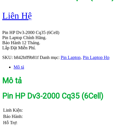
Liên Hệ
Pin HP Dv3-2000 Cq35 (6Cell)
Pin Laptop Chính Hãng.
Bảo Hành 12 Tháng.
Lắp Đặt Miễn Phí.
SKU:
b842bff9b81f
Danh mục:
Pin Laptop
,
Pin Laptop Hp
Mô tả
Mô tả
Pin HP Dv3-2000 Cq35 (6Cell)
Linh Kiện:
Bảo Hành:
Hỗ Trợ: