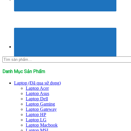
Tìm
kiếm:
Danh Mục Sản Phẩm
Laptop (Đã qua sử dụng)
Laptop Acer
Laptop Asus
Laptop Dell
Laptop Gaming
Laptop Gateway
Laptop HP
Laptop LG
Laptop Macbook
Laptop MSI