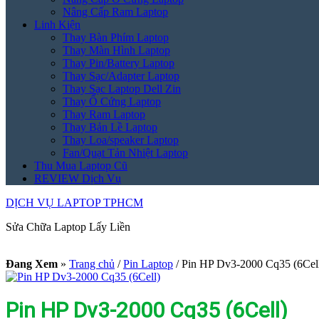
Nâng Cấp Ram Laptop
Linh Kiện
Thay Bàn Phím Laptop
Thay Màn Hình Laptop
Thay Pin/Battery Laptop
Thay Sạc/Adapter Laptop
Thay Sạc Laptop Dell Zin
Thay Ổ Cứng Laptop
Thay Ram Laptop
Thay Bản Lề Laptop
Thay Loa/speaker Laptop
Fan/Quạt Tản Nhiệt Laptop
Thu Mua Laptop Cũ
REVIEW Dịch Vụ
DỊCH VỤ LAPTOP TPHCM
Sửa Chữa Laptop Lấy Liền
Đang Xem
»
Trang chủ
/
Pin Laptop
/
Pin HP Dv3-2000 Cq35 (6Cel
Pin HP Dv3-2000 Cq35 (6Cell)