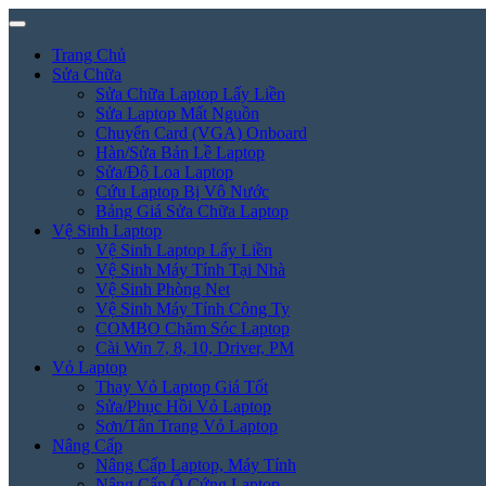
Trang Chủ
Sửa Chữa
Sửa Chữa Laptop Lấy Liền
Sửa Laptop Mất Nguồn
Chuyển Card (VGA) Onboard
Hàn/Sửa Bản Lề Laptop
Sửa/Độ Loa Laptop
Cứu Laptop Bị Vô Nước
Bảng Giá Sửa Chữa Laptop
Vệ Sinh Laptop
Vệ Sinh Laptop Lấy Liền
Vệ Sinh Máy Tính Tại Nhà
Vệ Sinh Phòng Net
Vệ Sinh Máy Tính Công Ty
COMBO Chăm Sóc Laptop
Cài Win 7, 8, 10, Driver, PM
Vỏ Laptop
Thay Vỏ Laptop Giá Tốt
Sửa/Phục Hồi Vỏ Laptop
Sơn/Tân Trang Vỏ Laptop
Nâng Cấp
Nâng Cấp Laptop, Máy Tính
Nâng Cấp Ổ Cứng Laptop