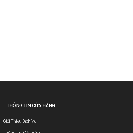
::: THÔNG TIN CỬA HÀNG :::
Giới Thiệu Dịch Vụ
Thông Tin Cửa Hàng