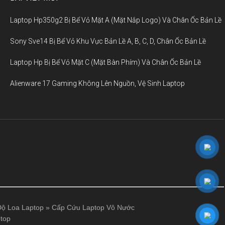
Laptop Hp350g2 Bị Bể Vỏ Mặt A (Mặt Nắp Logo) Và Chân Ốc Bản Lề
Sony Sve14 Bị Bể Vỏ Khu Vực Bản Lề A, B, C, D, Chân Ốc Bản Lề
Laptop Hp Bị Bể Vỏ Mặt C (Mặt Bàn Phím) Và Chân Ốc Bản Lề
Alienware 17 Gaming Không Lên Nguồn, Vệ Sinh Laptop
ộ Loa Laptop
»
Cấp Cứu Laptop Vô Nước
top