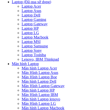
Laptop (Đã qua sử dụng)
Laptop Acer
Laptop Asus
Laptop Dell
Laptop Gaming
Laptop Gateway
Laptop HP
Laptop LG
Laptop Macbook
Laptop MSI
Laptop Samsung
Laptop Sony
Laptop Toshiba
Lenovo, IBM Thinkpad
Màn hình Laptop
Màn hình Laptop Acer
Màn Hình Laptop Asus
Màn Hình Laptop Boe
Màn hình Laptop Dell
Màn Hình Laptop Gateway
Màn hình Laptop HP
Màn Hình Laptop IBM
Màn hình Laptop lenovo
Màn Hình Laptop LG
Màn hình Laptop Macbook