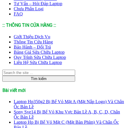
Tư Vấn – Hỏi Đáp Laptop
Chưa Phân Loại
FAQ
::: THÔNG TIN CỬA HÀNG :::
Giới Thiệu Dịch Vụ
Thông Tin Cửa Hàng
Bảo Hành – Đổi Trả
Bảng Giá Sửa Chữa Laptop
Quy Trình Sửa Chữa Laptop
Liên Hệ Sửa Chữa Laptop
Bài viết mới
Laptop Hp350g2 Bị Bể Vỏ Mặt A (Mặt Nắp Logo) Và Chân
Ốc Bản Lề
Sony Sve14 Bị Bể Vỏ Khu Vực Bản Lề A, B, C, D, Chân
Ốc Bản Lề
Laptop Hp Bị Bể Vỏ Mặt C (Mặt Bàn Phím) Và Chân Ốc
Bản Lề