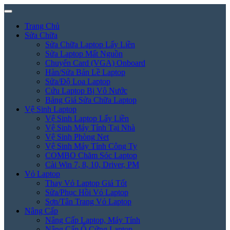
Trang Chủ
Sửa Chữa
Sửa Chữa Laptop Lấy Liền
Sửa Laptop Mất Nguồn
Chuyển Card (VGA) Onboard
Hàn/Sửa Bản Lề Laptop
Sửa/Độ Loa Laptop
Cứu Laptop Bị Vô Nước
Bảng Giá Sửa Chữa Laptop
Vệ Sinh Laptop
Vệ Sinh Laptop Lấy Liền
Vệ Sinh Máy Tính Tại Nhà
Vệ Sinh Phòng Net
Vệ Sinh Máy Tính Công Ty
COMBO Chăm Sóc Laptop
Cài Win 7, 8, 10, Driver, PM
Vỏ Laptop
Thay Vỏ Laptop Giá Tốt
Sửa/Phục Hồi Vỏ Laptop
Sơn/Tân Trang Vỏ Laptop
Nâng Cấp
Nâng Cấp Laptop, Máy Tính
Nâng Cấp Ổ Cứng Laptop