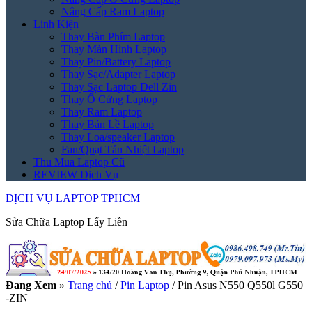
Nâng Cấp Ram Laptop
Linh Kiện
Thay Bàn Phím Laptop
Thay Màn Hình Laptop
Thay Pin/Battery Laptop
Thay Sạc/Adapter Laptop
Thay Sạc Laptop Dell Zin
Thay Ổ Cứng Laptop
Thay Ram Laptop
Thay Bản Lề Laptop
Thay Loa/speaker Laptop
Fan/Quạt Tản Nhiệt Laptop
Thu Mua Laptop Cũ
REVIEW Dịch Vụ
DỊCH VỤ LAPTOP TPHCM
Sửa Chữa Laptop Lấy Liền
Đang Xem
»
Trang chủ
/
Pin Laptop
/
Pin Asus N550 Q550l G550
-ZIN