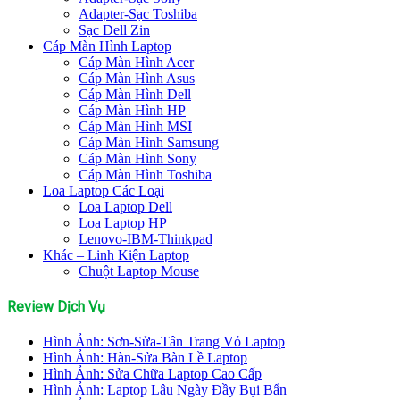
Adapter-Sạc Toshiba
Sạc Dell Zin
Cáp Màn Hình Laptop
Cáp Màn Hình Acer
Cáp Màn Hình Asus
Cáp Màn Hình Dell
Cáp Màn Hình HP
Cáp Màn Hình MSI
Cáp Màn Hình Samsung
Cáp Màn Hình Sony
Cáp Màn Hình Toshiba
Loa Laptop Các Loại
Loa Laptop Dell
Loa Laptop HP
Lenovo-IBM-Thinkpad
Khác – Linh Kiện Laptop
Chuột Laptop Mouse
Review Dịch Vụ
Hình Ảnh: Sơn-Sửa-Tân Trang Vỏ Laptop
Hình Ảnh: Hàn-Sửa Bàn Lề Laptop
Hình Ảnh: Sửa Chữa Laptop Cao Cấp
Hình Ảnh: Laptop Lâu Ngày Đầy Bụi Bẩn