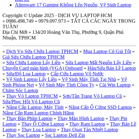
Alienware 17 Gaming Không Lên Nguồn, Vệ Sinh Laptop
Copyright © Update 2025 · DỊCH VỤ LAPTOP HCM
» 0986.498.749 » 0979.097.973 » TẤT CẢ CÁC NGÀY TRONG
TUẦN!
Địa Chỉ Mới » 134/20 Hoàng Văn Thụ, Phường 9, Quận Phú
Nhuận, TPHCM
»
Dịch Vụ Sửa Chữa Laptop TPHCM
»
Mua Laptop Cũ Giá Tốt
»
Giá Sửa Chữa Laptop TPHCM
»
Sửa Chữa Laptop Lấy Liền
»
Sửa Laptop Mất Nguồn Lấy Liền
»
Chuyển Card màn hình (VGA) Onboard
»
Hàn/Sửa Bản Lề Laptop
»
Sửa/Độ Loa Laptop
»
Cấp Cứu Laptop Vô Nước
»
Vệ Sinh Laptop Lấy Liền
»
Vệ Sinh Máy Tính Tại Nhà
»
Vệ
Sinh Phòng Net
»
Vệ Sinh Máy Tính Công Ty
»
Cài Win Laptop
»
Chăm Sóc Laptop
»
Thay Vỏ Laptop TPHCM
»
Sơn/Tân Trang Vỏ Laptop Cũ
»
Sửa/Phục Hồi Vỏ Laptop Cũ
»
Nâng Cấp Laptop, Máy Tính
»
Nâng Cấp Ổ Cứng SSD Laptop
»
Nâng Cấp Ram Laptop Chính Hãng
»
Thay Bàn Phím Laptop
»
Thay Màn Hình Laptop
»
Thay Pin
Laptop
»
Thay Ổ Cứng Laptop
»
Thay Ram Laptop
»
Thay Bản Lề
Laptop
»
Thay Loa Laptop
»
Thay Quạt Tản Nhiệt Laptop
»
Thay Sạc Laptop
»
Sạc Laptop Dell Zin