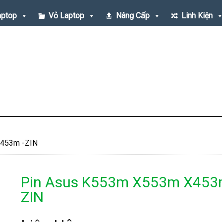
aptop
Vỏ Laptop
Nâng Cấp
Linh Kiện
453m -ZIN
Pin Asus K553m X553m X453
ZIN