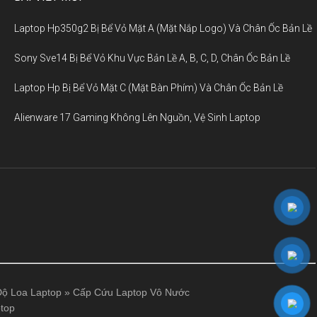
Laptop Hp350g2 Bị Bể Vỏ Mặt A (Mặt Nắp Logo) Và Chân Ốc Bản Lề
Sony Sve14 Bị Bể Vỏ Khu Vực Bản Lề A, B, C, D, Chân Ốc Bản Lề
Laptop Hp Bị Bể Vỏ Mặt C (Mặt Bàn Phím) Và Chân Ốc Bản Lề
Alienware 17 Gaming Không Lên Nguồn, Vệ Sinh Laptop
ộ Loa Laptop
»
Cấp Cứu Laptop Vô Nước
top