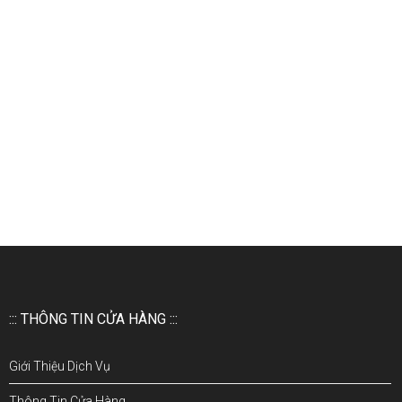
::: THÔNG TIN CỬA HÀNG :::
Giới Thiệu Dịch Vụ
Thông Tin Cửa Hàng