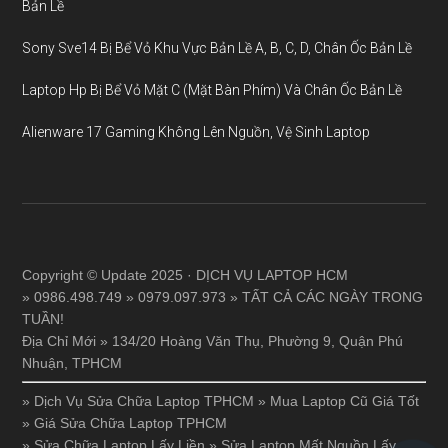
Bản Lề
Sony Sve14 Bị Bể Vỏ Khu Vực Bản Lề A, B, C, D, Chân Ốc Bản Lề
Laptop Hp Bị Bể Vỏ Mặt C (Mặt Bàn Phím) Và Chân Ốc Bản Lề
Alienware 17 Gaming Không Lên Nguồn, Vệ Sinh Laptop
Copyright © Update 2025 · DỊCH VỤ LAPTOP HCM
» 0986.498.749 » 0979.097.973 » TẤT CẢ CÁC NGÀY TRONG
TUẦN!
Địa Chỉ Mới » 134/20 Hoàng Văn Thụ, Phường 9, Quận Phú
Nhuận, TPHCM
»
Dịch Vụ Sửa Chữa Laptop TPHCM
»
Mua Laptop Cũ Giá Tốt
»
Giá Sửa Chữa Laptop TPHCM
»
Sửa Chữa Laptop Lấy Liền
»
Sửa Laptop Mất Nguồn Lấy