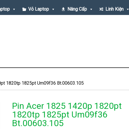
aptop
Vỏ Laptop
Nâng Cấp
Linh Kiện
pt 1820tp 1825pt Um09f36 Bt.00603.105
Pin Acer 1825 1420p 1820pt
1820tp 1825pt Um09f36
Bt.00603.105