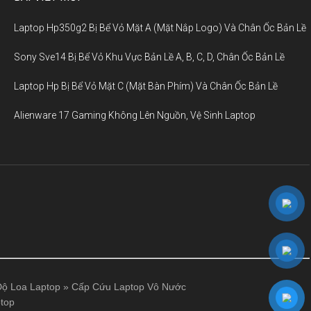
Laptop Hp350g2 Bị Bể Vỏ Mặt A (Mặt Nắp Logo) Và Chân Ốc Bản Lề
Sony Sve14 Bị Bể Vỏ Khu Vực Bản Lề A, B, C, D, Chân Ốc Bản Lề
Laptop Hp Bị Bể Vỏ Mặt C (Mặt Bàn Phím) Và Chân Ốc Bản Lề
Alienware 17 Gaming Không Lên Nguồn, Vệ Sinh Laptop
ộ Loa Laptop
»
Cấp Cứu Laptop Vô Nước
top