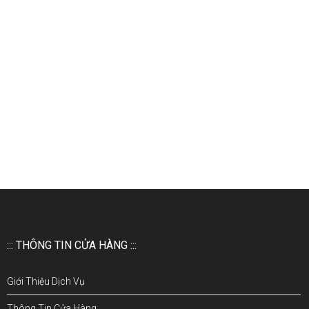
::: THÔNG TIN CỬA HÀNG :::
Giới Thiệu Dịch Vụ
Thông Tin Cửa Hàng