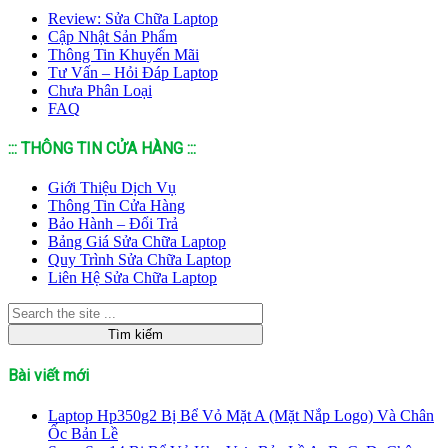
Review: Sửa Chữa Laptop
Cập Nhật Sản Phẩm
Thông Tin Khuyến Mãi
Tư Vấn – Hỏi Đáp Laptop
Chưa Phân Loại
FAQ
::: THÔNG TIN CỬA HÀNG :::
Giới Thiệu Dịch Vụ
Thông Tin Cửa Hàng
Bảo Hành – Đổi Trả
Bảng Giá Sửa Chữa Laptop
Quy Trình Sửa Chữa Laptop
Liên Hệ Sửa Chữa Laptop
Bài viết mới
Laptop Hp350g2 Bị Bể Vỏ Mặt A (Mặt Nắp Logo) Và Chân
Ốc Bản Lề