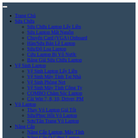
Trang Chủ
Sửa Chữa
Sửa Chữa Laptop Lấy Liền
Sửa Laptop Mất Nguồn
Chuyển Card (VGA) Onboard
Hàn/Sửa Bản Lề Laptop
Sửa/Độ Loa Laptop
Cứu Laptop Bị Vô Nước
Bảng Giá Sửa Chữa Laptop
Vệ Sinh Laptop
Vệ Sinh Laptop Lấy Liền
Vệ Sinh Máy Tính Tại Nhà
Vệ Sinh Phòng Net
Vệ Sinh Máy Tính Công Ty
COMBO Chăm Sóc Laptop
Cài Win 7, 8, 10, Driver, PM
Vỏ Laptop
Thay Vỏ Laptop Giá Tốt
Sửa/Phục Hồi Vỏ Laptop
Sơn/Tân Trang Vỏ Laptop
Nâng Cấp
Nâng Cấp Laptop, Máy Tính
Nâng Cấp Ổ Cứng Laptop