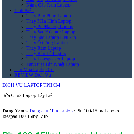
Nâng Cấp Ram Laptop
Linh Kiện
Thay Bàn Phím Laptop
Thay Màn Hình Laptop
Thay Pin/Battery Laptop
Thay Sạc/Adapter Laptop
Thay Sạc Laptop Dell Zin
Thay Ổ Cứng Laptop
Thay Ram Laptop
Thay Bản Lề Laptop
Thay Loa/speaker Laptop
Fan/Quạt Tản Nhiệt Laptop
Thu Mua Laptop Cũ
REVIEW Dịch Vụ
DỊCH VỤ LAPTOP TPHCM
Sửa Chữa Laptop Lấy Liền
Đang Xem
»
Trang chủ
/
Pin Laptop
/
Pin 100-15lby Lenovo
Ideapad 100-15lby -ZIN