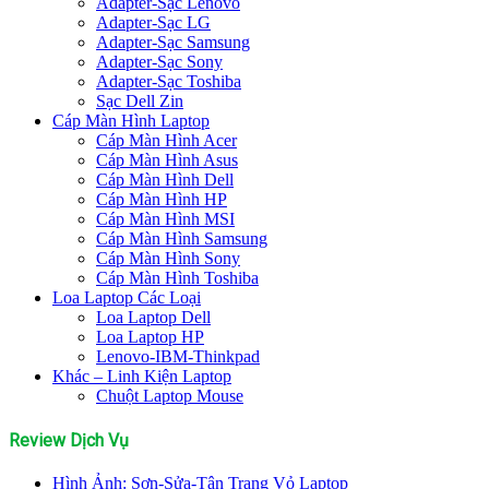
Adapter-Sạc Lenovo
Adapter-Sạc LG
Adapter-Sạc Samsung
Adapter-Sạc Sony
Adapter-Sạc Toshiba
Sạc Dell Zin
Cáp Màn Hình Laptop
Cáp Màn Hình Acer
Cáp Màn Hình Asus
Cáp Màn Hình Dell
Cáp Màn Hình HP
Cáp Màn Hình MSI
Cáp Màn Hình Samsung
Cáp Màn Hình Sony
Cáp Màn Hình Toshiba
Loa Laptop Các Loại
Loa Laptop Dell
Loa Laptop HP
Lenovo-IBM-Thinkpad
Khác – Linh Kiện Laptop
Chuột Laptop Mouse
Review Dịch Vụ
Hình Ảnh: Sơn-Sửa-Tân Trang Vỏ Laptop