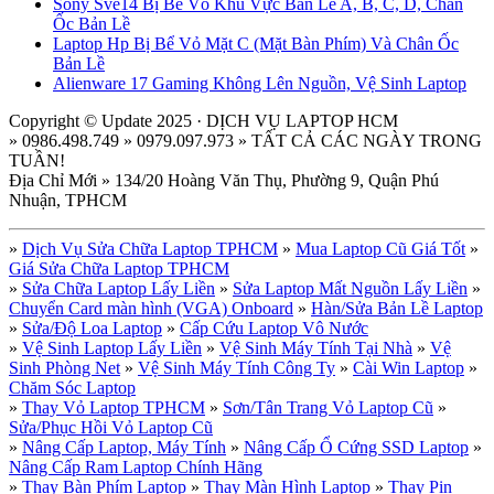
Sony Sve14 Bị Bể Vỏ Khu Vực Bản Lề A, B, C, D, Chân
Ốc Bản Lề
Laptop Hp Bị Bể Vỏ Mặt C (Mặt Bàn Phím) Và Chân Ốc
Bản Lề
Alienware 17 Gaming Không Lên Nguồn, Vệ Sinh Laptop
Copyright © Update 2025 · DỊCH VỤ LAPTOP HCM
» 0986.498.749 » 0979.097.973 » TẤT CẢ CÁC NGÀY TRONG
TUẦN!
Địa Chỉ Mới » 134/20 Hoàng Văn Thụ, Phường 9, Quận Phú
Nhuận, TPHCM
»
Dịch Vụ Sửa Chữa Laptop TPHCM
»
Mua Laptop Cũ Giá Tốt
»
Giá Sửa Chữa Laptop TPHCM
»
Sửa Chữa Laptop Lấy Liền
»
Sửa Laptop Mất Nguồn Lấy Liền
»
Chuyển Card màn hình (VGA) Onboard
»
Hàn/Sửa Bản Lề Laptop
»
Sửa/Độ Loa Laptop
»
Cấp Cứu Laptop Vô Nước
»
Vệ Sinh Laptop Lấy Liền
»
Vệ Sinh Máy Tính Tại Nhà
»
Vệ
Sinh Phòng Net
»
Vệ Sinh Máy Tính Công Ty
»
Cài Win Laptop
»
Chăm Sóc Laptop
»
Thay Vỏ Laptop TPHCM
»
Sơn/Tân Trang Vỏ Laptop Cũ
»
Sửa/Phục Hồi Vỏ Laptop Cũ
»
Nâng Cấp Laptop, Máy Tính
»
Nâng Cấp Ổ Cứng SSD Laptop
»
Nâng Cấp Ram Laptop Chính Hãng
»
Thay Bàn Phím Laptop
»
Thay Màn Hình Laptop
»
Thay Pin