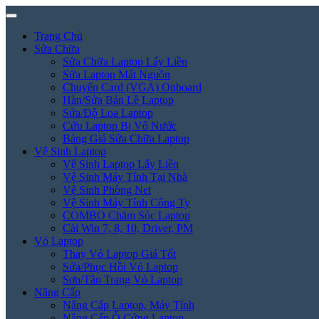
Trang Chủ
Sửa Chữa
Sửa Chữa Laptop Lấy Liền
Sửa Laptop Mất Nguồn
Chuyển Card (VGA) Onboard
Hàn/Sửa Bản Lề Laptop
Sửa/Độ Loa Laptop
Cứu Laptop Bị Vô Nước
Bảng Giá Sửa Chữa Laptop
Vệ Sinh Laptop
Vệ Sinh Laptop Lấy Liền
Vệ Sinh Máy Tính Tại Nhà
Vệ Sinh Phòng Net
Vệ Sinh Máy Tính Công Ty
COMBO Chăm Sóc Laptop
Cài Win 7, 8, 10, Driver, PM
Vỏ Laptop
Thay Vỏ Laptop Giá Tốt
Sửa/Phục Hồi Vỏ Laptop
Sơn/Tân Trang Vỏ Laptop
Nâng Cấp
Nâng Cấp Laptop, Máy Tính
Nâng Cấp Ổ Cứng Laptop