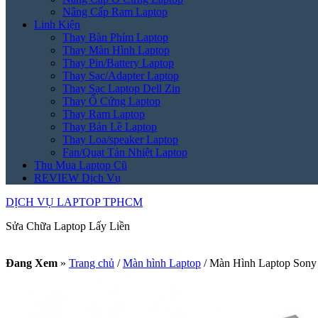
Nâng Cấp Ram Laptop
Linh Kiện
Thay Bàn Phím Laptop
Thay Màn Hình Laptop
Thay Pin/Battery Laptop
Thay Sạc/Adapter Laptop
Thay Sạc Laptop Dell Zin
Thay Ổ Cứng Laptop
Thay Ram Laptop
Thay Bản Lề Laptop
Thay Loa/speaker Laptop
Fan/Quạt Tản Nhiệt Laptop
Thu Mua Laptop Cũ
REVIEW Dịch Vụ
DỊCH VỤ LAPTOP TPHCM
Sửa Chữa Laptop Lấy Liền
Đang Xem
»
Trang chủ
/
Màn hình Laptop
/
Màn Hình Laptop Sony