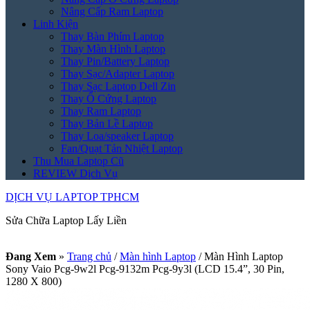
Nâng Cấp Ram Laptop
Linh Kiện
Thay Bàn Phím Laptop
Thay Màn Hình Laptop
Thay Pin/Battery Laptop
Thay Sạc/Adapter Laptop
Thay Sạc Laptop Dell Zin
Thay Ổ Cứng Laptop
Thay Ram Laptop
Thay Bản Lề Laptop
Thay Loa/speaker Laptop
Fan/Quạt Tản Nhiệt Laptop
Thu Mua Laptop Cũ
REVIEW Dịch Vụ
DỊCH VỤ LAPTOP TPHCM
Sửa Chữa Laptop Lấy Liền
Đang Xem
»
Trang chủ
/
Màn hình Laptop
/
Màn Hình Laptop
Sony Vaio Pcg-9w2l Pcg-9132m Pcg-9y3l (LCD 15.4”, 30 Pin,
1280 X 800)