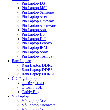
Pin Laptop LG
Pin Laptop MSI
Pin Laptop Samsung
Pin Laptop Acer
Pin Laptop Gateway
Pin Laptop Alienware
Pin Laptop Asus
Pin Laptop Hp
Pin Laptop Dell
Pin Laptop Lenovo
Pin Laptop IBM
Pin Laptop Sony
Pin Laptop Toshiba
Ram Laptop
Ram Laptop DDR2
Ram Laptop DDR3
Ram Laptop DDR3L
Ổ Cứng Laptop
Ổ Cứng HDD
Ổ Cứng SSD
Caddy Bay
Vỏ Laptop
Vỏ Laptop Acer
Vỏ Laptop Alienware
Vỏ Laptop Asus