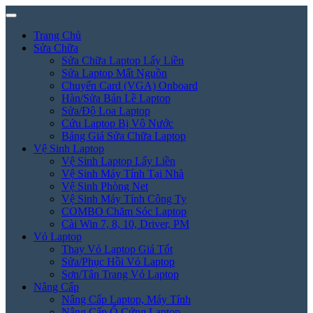
Trang Chủ
Sửa Chữa
Sửa Chữa Laptop Lấy Liền
Sửa Laptop Mất Nguồn
Chuyển Card (VGA) Onboard
Hàn/Sửa Bản Lề Laptop
Sửa/Độ Loa Laptop
Cứu Laptop Bị Vô Nước
Bảng Giá Sửa Chữa Laptop
Vệ Sinh Laptop
Vệ Sinh Laptop Lấy Liền
Vệ Sinh Máy Tính Tại Nhà
Vệ Sinh Phòng Net
Vệ Sinh Máy Tính Công Ty
COMBO Chăm Sóc Laptop
Cài Win 7, 8, 10, Driver, PM
Vỏ Laptop
Thay Vỏ Laptop Giá Tốt
Sửa/Phục Hồi Vỏ Laptop
Sơn/Tân Trang Vỏ Laptop
Nâng Cấp
Nâng Cấp Laptop, Máy Tính
Nâng Cấp Ổ Cứng Laptop