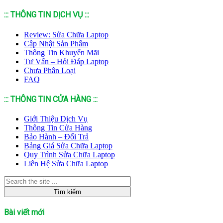
::: THÔNG TIN DỊCH VỤ :::
Review: Sửa Chữa Laptop
Cập Nhật Sản Phẩm
Thông Tin Khuyến Mãi
Tư Vấn – Hỏi Đáp Laptop
Chưa Phân Loại
FAQ
::: THÔNG TIN CỬA HÀNG :::
Giới Thiệu Dịch Vụ
Thông Tin Cửa Hàng
Bảo Hành – Đổi Trả
Bảng Giá Sửa Chữa Laptop
Quy Trình Sửa Chữa Laptop
Liên Hệ Sửa Chữa Laptop
Bài viết mới