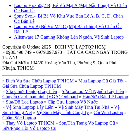
Laptop Hp350g2 Bị Bể Vỏ Mặt A (Mặt Nắp Logo) Và Chân
Ốc Bản Lề
Sony Sve14 Bị Bể Vỏ Khu Vực Bản Lề A, B, C, D, Chân
Ốc Bản Lề
Laptop Hp Bị Bể Vỏ Mặt C (Mặt Bàn Phím) Và Chân Ốc
Bản Lề
Alienware 17 Gaming Không Lên Nguồn, Vệ Sinh Laptop
Copyright © Update 2025 · DỊCH VỤ LAPTOP HCM
» 0986.498.749 » 0979.097.973 » TẤT CẢ CÁC NGÀY TRONG
TUẦN!
Địa Chỉ Mới » 134/20 Hoàng Văn Thụ, Phường 9, Quận Phú
Nhuận, TPHCM
»
Dịch Vụ Sửa Chữa Laptop TPHCM
»
Mua Laptop Cũ Giá Tốt
»
Giá Sửa Chữa Laptop TPHCM
»
Sửa Chữa Laptop Lấy Liền
»
Sửa Laptop Mất Nguồn Lấy Liền
»
Chuyển Card màn hình (VGA) Onboard
»
Hàn/Sửa Bản Lề Laptop
»
Sửa/Độ Loa Laptop
»
Cấp Cứu Laptop Vô Nước
»
Vệ Sinh Laptop Lấy Liền
»
Vệ Sinh Máy Tính Tại Nhà
»
Vệ
Sinh Phòng Net
»
Vệ Sinh Máy Tính Công Ty
»
Cài Win Laptop
»
Chăm Sóc Laptop
»
Thay Vỏ Laptop TPHCM
»
Sơn/Tân Trang Vỏ Laptop Cũ
»
Sửa/Phục Hồi Vỏ Laptop Cũ