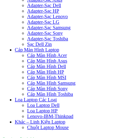
Adapter-Sạc Dell
Adapter-Sạc HP
Adapter-Sạc Lenovo
Adapter-Sạc LG
Adapter-Sạc Samsung
Adapter-Sạc Sony
Adapter-Sạc Toshiba
Sạc Dell Zin
Cáp Màn Hình Laptop
Cáp Màn Hình Acer
Cáp Màn Hình Asus
Cáp Màn Hình Dell
Cáp Màn Hình HP
Cáp Màn Hình MSI
Cáp Màn Hình Samsung
Cáp Màn Hình Sony
Cáp Màn Hình Toshiba
Loa Laptop Các Loại
Loa Laptop Dell
Loa Laptop HP
Lenovo-IBM-Thinkpad
Khác – Linh Kiện Laptop
Chuột Laptop Mouse