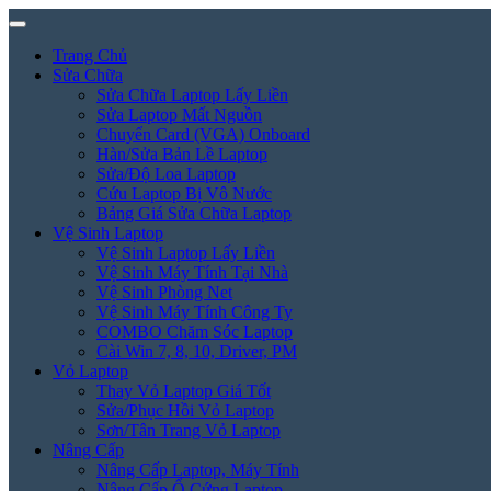
Trang Chủ
Sửa Chữa
Sửa Chữa Laptop Lấy Liền
Sửa Laptop Mất Nguồn
Chuyển Card (VGA) Onboard
Hàn/Sửa Bản Lề Laptop
Sửa/Độ Loa Laptop
Cứu Laptop Bị Vô Nước
Bảng Giá Sửa Chữa Laptop
Vệ Sinh Laptop
Vệ Sinh Laptop Lấy Liền
Vệ Sinh Máy Tính Tại Nhà
Vệ Sinh Phòng Net
Vệ Sinh Máy Tính Công Ty
COMBO Chăm Sóc Laptop
Cài Win 7, 8, 10, Driver, PM
Vỏ Laptop
Thay Vỏ Laptop Giá Tốt
Sửa/Phục Hồi Vỏ Laptop
Sơn/Tân Trang Vỏ Laptop
Nâng Cấp
Nâng Cấp Laptop, Máy Tính
Nâng Cấp Ổ Cứng Laptop