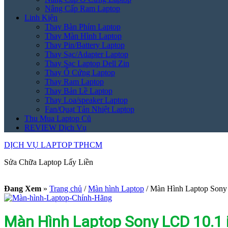
Nâng Cấp Ram Laptop
Linh Kiện
Thay Bàn Phím Laptop
Thay Màn Hình Laptop
Thay Pin/Battery Laptop
Thay Sạc/Adapter Laptop
Thay Sạc Laptop Dell Zin
Thay Ổ Cứng Laptop
Thay Ram Laptop
Thay Bản Lề Laptop
Thay Loa/speaker Laptop
Fan/Quạt Tản Nhiệt Laptop
Thu Mua Laptop Cũ
REVIEW Dịch Vụ
DỊCH VỤ LAPTOP TPHCM
Sửa Chữa Laptop Lấy Liền
Đang Xem
»
Trang chủ
/
Màn hình Laptop
/
Màn Hình Laptop Sony
Màn Hình Laptop Sony LCD 10.1 