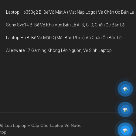
Laptop Hp350g2 Bị Bể Vỏ Mặt A (Mặt Nắp Logo) Và Chân Ốc Bản Lề
Sony Sve14 Bị Bể Vỏ Khu Vực Bản Lề A, B, C, D, Chân Ốc Bản Lề
Laptop Hp Bị Bể Vỏ Mặt C (Mặt Bàn Phím) Và Chân Ốc Bản Lề
Alienware 17 Gaming Không Lên Nguồn, Vệ Sinh Laptop
ộ Loa Laptop
»
Cấp Cứu Laptop Vô Nước
top