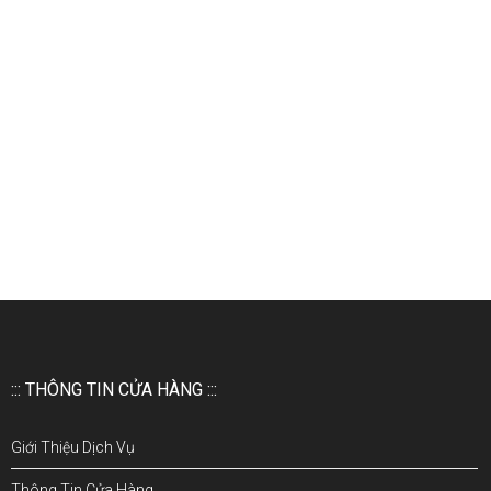
::: THÔNG TIN CỬA HÀNG :::
Giới Thiệu Dịch Vụ
Thông Tin Cửa Hàng