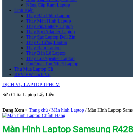
Nâng Cấp Ram Laptop
Linh Kiện
Thay Bàn Phím Laptop
Thay Màn Hình Laptop
Thay Pin/Battery Laptop
Thay Sạc/Adapter Laptop
Thay Sạc Laptop Dell Zin
Thay Ổ Cứng Laptop
Thay Ram Laptop
Thay Bản Lề Laptop
Thay Loa/speaker Laptop
Fan/Quạt Tản Nhiệt Laptop
Thu Mua Laptop Cũ
REVIEW Dịch Vụ
DỊCH VỤ LAPTOP TPHCM
Sửa Chữa Laptop Lấy Liền
Đang Xem
»
Trang chủ
/
Màn hình Laptop
/
Màn Hình Laptop Sams
Màn Hình Laptop Samsung R428