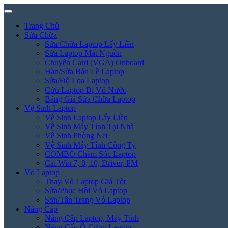
Trang Chủ
Sửa Chữa
Sửa Chữa Laptop Lấy Liền
Sửa Laptop Mất Nguồn
Chuyển Card (VGA) Onboard
Hàn/Sửa Bản Lề Laptop
Sửa/Độ Loa Laptop
Cứu Laptop Bị Vô Nước
Bảng Giá Sửa Chữa Laptop
Vệ Sinh Laptop
Vệ Sinh Laptop Lấy Liền
Vệ Sinh Máy Tính Tại Nhà
Vệ Sinh Phòng Net
Vệ Sinh Máy Tính Công Ty
COMBO Chăm Sóc Laptop
Cài Win 7, 8, 10, Driver, PM
Vỏ Laptop
Thay Vỏ Laptop Giá Tốt
Sửa/Phục Hồi Vỏ Laptop
Sơn/Tân Trang Vỏ Laptop
Nâng Cấp
Nâng Cấp Laptop, Máy Tính
Nâng Cấp Ổ Cứng Laptop