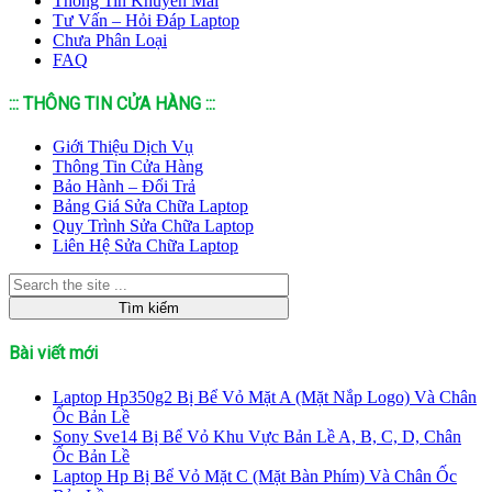
Thông Tin Khuyến Mãi
Tư Vấn – Hỏi Đáp Laptop
Chưa Phân Loại
FAQ
::: THÔNG TIN CỬA HÀNG :::
Giới Thiệu Dịch Vụ
Thông Tin Cửa Hàng
Bảo Hành – Đổi Trả
Bảng Giá Sửa Chữa Laptop
Quy Trình Sửa Chữa Laptop
Liên Hệ Sửa Chữa Laptop
Bài viết mới
Laptop Hp350g2 Bị Bể Vỏ Mặt A (Mặt Nắp Logo) Và Chân
Ốc Bản Lề
Sony Sve14 Bị Bể Vỏ Khu Vực Bản Lề A, B, C, D, Chân
Ốc Bản Lề
Laptop Hp Bị Bể Vỏ Mặt C (Mặt Bàn Phím) Và Chân Ốc