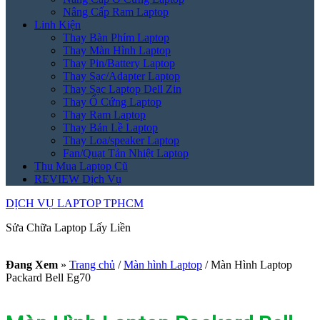
Nâng Cấp Ram Laptop
Linh Kiện
Thay Bàn Phím Laptop
Thay Màn Hình Laptop
Thay Pin/Battery Laptop
Thay Sạc/Adapter Laptop
Thay Sạc Laptop Dell Zin
Thay Ổ Cứng Laptop
Thay Ram Laptop
Thay Bản Lề Laptop
Thay Loa/speaker Laptop
Fan/Quạt Tản Nhiệt Laptop
Thu Mua Laptop Cũ
REVIEW Dịch Vụ
DỊCH VỤ LAPTOP TPHCM
Sửa Chữa Laptop Lấy Liền
Đang Xem
»
Trang chủ
/
Màn hình Laptop
/
Màn Hình Laptop
Packard Bell Eg70