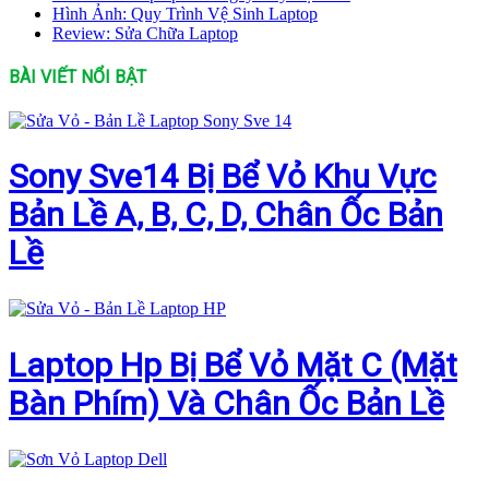
Hình Ảnh: Quy Trình Vệ Sinh Laptop
Review: Sửa Chữa Laptop
BÀI VIẾT NỔI BẬT
Sony Sve14 Bị Bể Vỏ Khu Vực
Bản Lề A, B, C, D, Chân Ốc Bản
Lề
Laptop Hp Bị Bể Vỏ Mặt C (Mặt
Bàn Phím) Và Chân Ốc Bản Lề