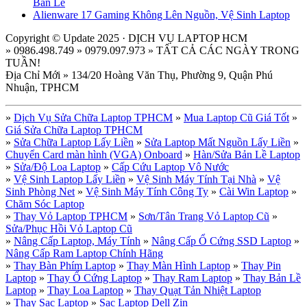
Bản Lề
Alienware 17 Gaming Không Lên Nguồn, Vệ Sinh Laptop
Copyright © Update 2025 · DỊCH VỤ LAPTOP HCM
» 0986.498.749 » 0979.097.973 » TẤT CẢ CÁC NGÀY TRONG
TUẦN!
Địa Chỉ Mới » 134/20 Hoàng Văn Thụ, Phường 9, Quận Phú
Nhuận, TPHCM
»
Dịch Vụ Sửa Chữa Laptop TPHCM
»
Mua Laptop Cũ Giá Tốt
»
Giá Sửa Chữa Laptop TPHCM
»
Sửa Chữa Laptop Lấy Liền
»
Sửa Laptop Mất Nguồn Lấy Liền
»
Chuyển Card màn hình (VGA) Onboard
»
Hàn/Sửa Bản Lề Laptop
»
Sửa/Độ Loa Laptop
»
Cấp Cứu Laptop Vô Nước
»
Vệ Sinh Laptop Lấy Liền
»
Vệ Sinh Máy Tính Tại Nhà
»
Vệ
Sinh Phòng Net
»
Vệ Sinh Máy Tính Công Ty
»
Cài Win Laptop
»
Chăm Sóc Laptop
»
Thay Vỏ Laptop TPHCM
»
Sơn/Tân Trang Vỏ Laptop Cũ
»
Sửa/Phục Hồi Vỏ Laptop Cũ
»
Nâng Cấp Laptop, Máy Tính
»
Nâng Cấp Ổ Cứng SSD Laptop
»
Nâng Cấp Ram Laptop Chính Hãng
»
Thay Bàn Phím Laptop
»
Thay Màn Hình Laptop
»
Thay Pin
Laptop
»
Thay Ổ Cứng Laptop
»
Thay Ram Laptop
»
Thay Bản Lề
Laptop
»
Thay Loa Laptop
»
Thay Quạt Tản Nhiệt Laptop
»
Thay Sạc Laptop
»
Sạc Laptop Dell Zin