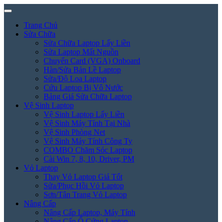
Trang Chủ
Sửa Chữa
Sửa Chữa Laptop Lấy Liền
Sửa Laptop Mất Nguồn
Chuyển Card (VGA) Onboard
Hàn/Sửa Bản Lề Laptop
Sửa/Độ Loa Laptop
Cứu Laptop Bị Vô Nước
Bảng Giá Sửa Chữa Laptop
Vệ Sinh Laptop
Vệ Sinh Laptop Lấy Liền
Vệ Sinh Máy Tính Tại Nhà
Vệ Sinh Phòng Net
Vệ Sinh Máy Tính Công Ty
COMBO Chăm Sóc Laptop
Cài Win 7, 8, 10, Driver, PM
Vỏ Laptop
Thay Vỏ Laptop Giá Tốt
Sửa/Phục Hồi Vỏ Laptop
Sơn/Tân Trang Vỏ Laptop
Nâng Cấp
Nâng Cấp Laptop, Máy Tính
Nâng Cấp Ổ Cứng Laptop