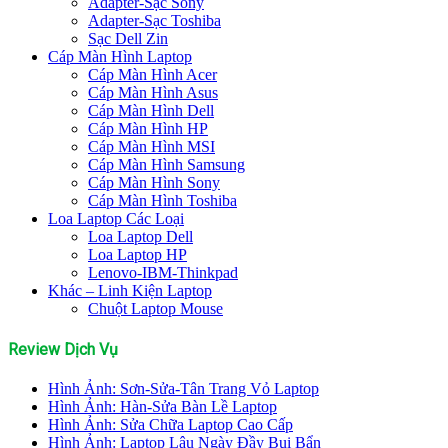
Adapter-Sạc Sony
Adapter-Sạc Toshiba
Sạc Dell Zin
Cáp Màn Hình Laptop
Cáp Màn Hình Acer
Cáp Màn Hình Asus
Cáp Màn Hình Dell
Cáp Màn Hình HP
Cáp Màn Hình MSI
Cáp Màn Hình Samsung
Cáp Màn Hình Sony
Cáp Màn Hình Toshiba
Loa Laptop Các Loại
Loa Laptop Dell
Loa Laptop HP
Lenovo-IBM-Thinkpad
Khác – Linh Kiện Laptop
Chuột Laptop Mouse
Review Dịch Vụ
Hình Ảnh: Sơn-Sửa-Tân Trang Vỏ Laptop
Hình Ảnh: Hàn-Sửa Bàn Lề Laptop
Hình Ảnh: Sửa Chữa Laptop Cao Cấp
Hình Ảnh: Laptop Lâu Ngày Đầy Bụi Bẩn