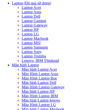
Laptop (Đã qua sử dụng)
Laptop Acer
Laptop Asus
Laptop Dell
Laptop Gaming
Laptop Gateway
Laptop HP
Laptop LG
Laptop Macbook
Laptop MSI
Laptop Samsung
Laptop Sony
Laptop Toshiba
Lenovo, IBM Thinkpad
Màn hình Laptop
Màn hình Laptop Acer
Màn Hình Laptop Asus
Màn Hình Laptop Boe
Màn hình Laptop Dell
Màn Hình Laptop Gateway
Màn hình Laptop HP
Màn Hình Laptop IBM
Màn hình Laptop lenovo
Màn Hình Laptop LG
Màn hình Laptop Macbook