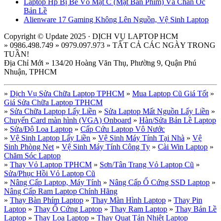
Laptop Hp Bị Bể Vỏ Mặt C (Mặt Bàn Phím) Và Chân Ốc
Bản Lề
Alienware 17 Gaming Không Lên Nguồn, Vệ Sinh Laptop
Copyright © Update 2025 · DỊCH VỤ LAPTOP HCM
» 0986.498.749 » 0979.097.973 » TẤT CẢ CÁC NGÀY TRONG
TUẦN!
Địa Chỉ Mới » 134/20 Hoàng Văn Thụ, Phường 9, Quận Phú
Nhuận, TPHCM
»
Dịch Vụ Sửa Chữa Laptop TPHCM
»
Mua Laptop Cũ Giá Tốt
»
Giá Sửa Chữa Laptop TPHCM
»
Sửa Chữa Laptop Lấy Liền
»
Sửa Laptop Mất Nguồn Lấy Liền
»
Chuyển Card màn hình (VGA) Onboard
»
Hàn/Sửa Bản Lề Laptop
»
Sửa/Độ Loa Laptop
»
Cấp Cứu Laptop Vô Nước
»
Vệ Sinh Laptop Lấy Liền
»
Vệ Sinh Máy Tính Tại Nhà
»
Vệ
Sinh Phòng Net
»
Vệ Sinh Máy Tính Công Ty
»
Cài Win Laptop
»
Chăm Sóc Laptop
»
Thay Vỏ Laptop TPHCM
»
Sơn/Tân Trang Vỏ Laptop Cũ
»
Sửa/Phục Hồi Vỏ Laptop Cũ
»
Nâng Cấp Laptop, Máy Tính
»
Nâng Cấp Ổ Cứng SSD Laptop
»
Nâng Cấp Ram Laptop Chính Hãng
»
Thay Bàn Phím Laptop
»
Thay Màn Hình Laptop
»
Thay Pin
Laptop
»
Thay Ổ Cứng Laptop
»
Thay Ram Laptop
»
Thay Bản Lề
Laptop
»
Thay Loa Laptop
»
Thay Quạt Tản Nhiệt Laptop