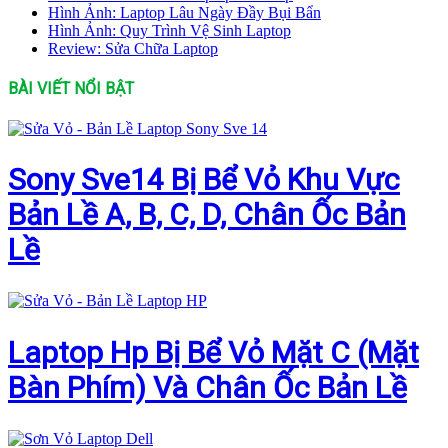
Hình Ảnh: Laptop Lâu Ngày Đầy Bụi Bẩn
Hình Ảnh: Quy Trình Vệ Sinh Laptop
Review: Sửa Chữa Laptop
BÀI VIẾT NỔI BẬT
Sony Sve14 Bị Bể Vỏ Khu Vực
Bản Lề A, B, C, D, Chân Ốc Bản
Lề
Laptop Hp Bị Bể Vỏ Mặt C (Mặt
Bàn Phím) Và Chân Ốc Bản Lề