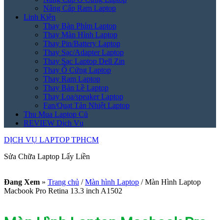
Nâng Cấp Ram Laptop
Linh Kiện
Thay Bàn Phím Laptop
Thay Màn Hình Laptop
Thay Pin/Battery Laptop
Thay Sạc/Adapter Laptop
Thay Sạc Laptop Dell Zin
Thay Ổ Cứng Laptop
Thay Ram Laptop
Thay Bản Lề Laptop
Thay Loa/speaker Laptop
Fan/Quạt Tản Nhiệt Laptop
Thu Mua Laptop Cũ
REVIEW Dịch Vụ
DỊCH VỤ LAPTOP TPHCM
Sửa Chữa Laptop Lấy Liền
Đang Xem
»
Trang chủ
/
Màn hình Laptop
/
Màn Hình Laptop
Macbook Pro Retina 13.3 inch A1502