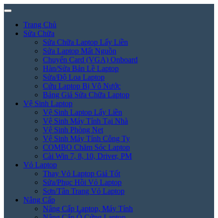
Trang Chủ
Sửa Chữa
Sửa Chữa Laptop Lấy Liền
Sửa Laptop Mất Nguồn
Chuyển Card (VGA) Onboard
Hàn/Sửa Bản Lề Laptop
Sửa/Độ Loa Laptop
Cứu Laptop Bị Vô Nước
Bảng Giá Sửa Chữa Laptop
Vệ Sinh Laptop
Vệ Sinh Laptop Lấy Liền
Vệ Sinh Máy Tính Tại Nhà
Vệ Sinh Phòng Net
Vệ Sinh Máy Tính Công Ty
COMBO Chăm Sóc Laptop
Cài Win 7, 8, 10, Driver, PM
Vỏ Laptop
Thay Vỏ Laptop Giá Tốt
Sửa/Phục Hồi Vỏ Laptop
Sơn/Tân Trang Vỏ Laptop
Nâng Cấp
Nâng Cấp Laptop, Máy Tính
Nâng Cấp Ổ Cứng Laptop