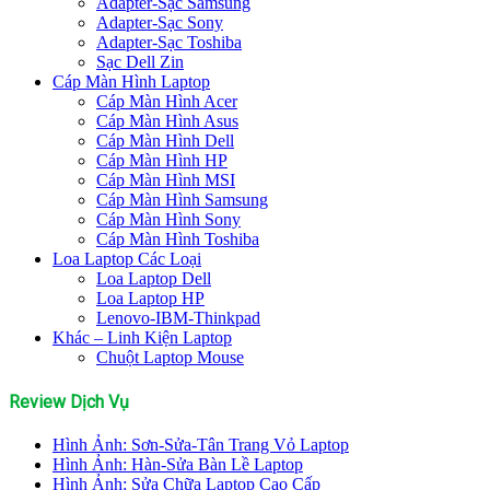
Adapter-Sạc Samsung
Adapter-Sạc Sony
Adapter-Sạc Toshiba
Sạc Dell Zin
Cáp Màn Hình Laptop
Cáp Màn Hình Acer
Cáp Màn Hình Asus
Cáp Màn Hình Dell
Cáp Màn Hình HP
Cáp Màn Hình MSI
Cáp Màn Hình Samsung
Cáp Màn Hình Sony
Cáp Màn Hình Toshiba
Loa Laptop Các Loại
Loa Laptop Dell
Loa Laptop HP
Lenovo-IBM-Thinkpad
Khác – Linh Kiện Laptop
Chuột Laptop Mouse
Review Dịch Vụ
Hình Ảnh: Sơn-Sửa-Tân Trang Vỏ Laptop
Hình Ảnh: Hàn-Sửa Bàn Lề Laptop
Hình Ảnh: Sửa Chữa Laptop Cao Cấp