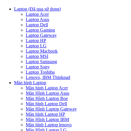
Laptop (Đã qua sử dụng)
Laptop Acer
Laptop Asus
Laptop Dell
Laptop Gaming
Laptop Gateway
Laptop HP
Laptop LG
Laptop Macbook
Laptop MSI
Laptop Samsung
Laptop Sony
Laptop Toshiba
Lenovo, IBM Thinkpad
Màn hình Laptop
Màn hình Laptop Acer
Màn Hình Laptop Asus
Màn Hình Laptop Boe
Màn hình Laptop Dell
Màn Hình Laptop Gateway
Màn hình Laptop HP
Màn Hình Laptop IBM
Màn hình Laptop lenovo
Màn Hình Laptop LG