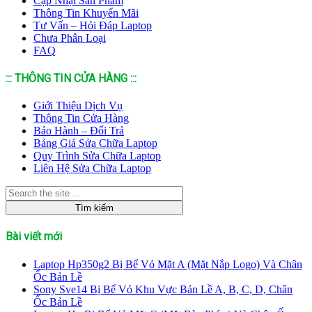
Cập Nhật Sản Phẩm
Thông Tin Khuyến Mãi
Tư Vấn – Hỏi Đáp Laptop
Chưa Phân Loại
FAQ
::: THÔNG TIN CỬA HÀNG :::
Giới Thiệu Dịch Vụ
Thông Tin Cửa Hàng
Bảo Hành – Đổi Trả
Bảng Giá Sửa Chữa Laptop
Quy Trình Sửa Chữa Laptop
Liên Hệ Sửa Chữa Laptop
Bài viết mới
Laptop Hp350g2 Bị Bể Vỏ Mặt A (Mặt Nắp Logo) Và Chân
Ốc Bản Lề
Sony Sve14 Bị Bể Vỏ Khu Vực Bản Lề A, B, C, D, Chân
Ốc Bản Lề