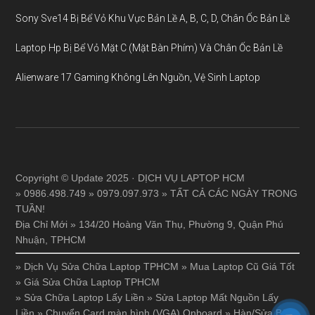
Sony Sve14 Bị Bể Vỏ Khu Vực Bản Lề A, B, C, D, Chân Ốc Bản Lề
Laptop Hp Bị Bể Vỏ Mặt C (Mặt Bàn Phím) Và Chân Ốc Bản Lề
Alienware 17 Gaming Không Lên Nguồn, Vệ Sinh Laptop
Copyright © Update 2025 · DỊCH VỤ LAPTOP HCM
» 0986.498.749 » 0979.097.973 » TẤT CẢ CÁC NGÀY TRONG
TUẦN!
Địa Chỉ Mới » 134/20 Hoàng Văn Thụ, Phường 9, Quận Phú
Nhuận, TPHCM
»
Dịch Vụ Sửa Chữa Laptop TPHCM
»
Mua Laptop Cũ Giá Tốt
»
Giá Sửa Chữa Laptop TPHCM
»
Sửa Chữa Laptop Lấy Liền
»
Sửa Laptop Mất Nguồn Lấy
Liền
»
Chuyển Card màn hình (VGA) Onboard
»
Hàn/Sửa Bản