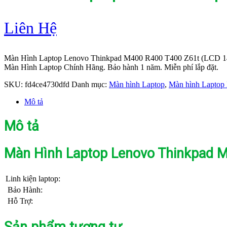
Liên Hệ
Màn Hình Laptop Lenovo Thinkpad M400 R400 T400 Z61t (LCD 14.
Màn Hình Laptop Chính Hãng. Bảo hành 1 năm. Miễn phí lắp đặt.
SKU:
fd4ce4730dfd
Danh mục:
Màn hình Laptop
,
Màn hình Laptop 
Mô tả
Mô tả
Màn Hình Laptop Lenovo Thinkpad M4
Linh kiện laptop:
Bảo Hành:
Hỗ Trợ:
Sản phẩm tương tự