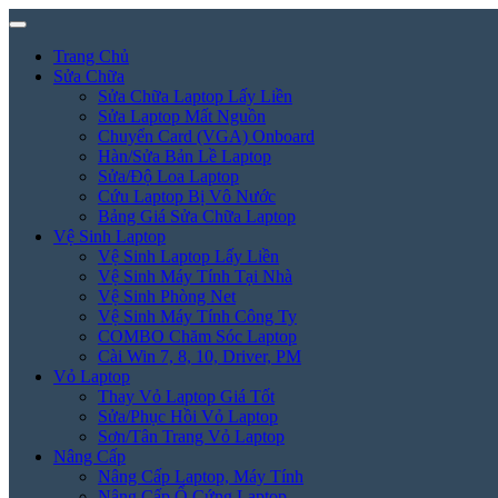
Trang Chủ
Sửa Chữa
Sửa Chữa Laptop Lấy Liền
Sửa Laptop Mất Nguồn
Chuyển Card (VGA) Onboard
Hàn/Sửa Bản Lề Laptop
Sửa/Độ Loa Laptop
Cứu Laptop Bị Vô Nước
Bảng Giá Sửa Chữa Laptop
Vệ Sinh Laptop
Vệ Sinh Laptop Lấy Liền
Vệ Sinh Máy Tính Tại Nhà
Vệ Sinh Phòng Net
Vệ Sinh Máy Tính Công Ty
COMBO Chăm Sóc Laptop
Cài Win 7, 8, 10, Driver, PM
Vỏ Laptop
Thay Vỏ Laptop Giá Tốt
Sửa/Phục Hồi Vỏ Laptop
Sơn/Tân Trang Vỏ Laptop
Nâng Cấp
Nâng Cấp Laptop, Máy Tính
Nâng Cấp Ổ Cứng Laptop