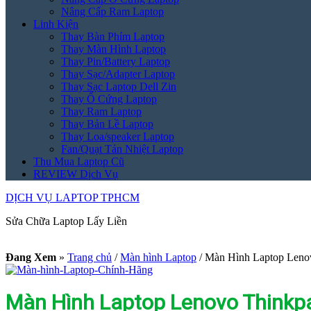
Nâng Cấp Ram Laptop
Linh Kiện
Thay Bàn Phím Laptop
Thay Màn Hình Laptop
Thay Pin/Battery Laptop
Thay Sạc/Adapter Laptop
Thay Sạc Laptop Dell Zin
Thay Ổ Cứng Laptop
Thay Ram Laptop
Thay Bản Lề Laptop
Thay Loa/speaker Laptop
Fan/Quạt Tản Nhiệt Laptop
Thu Mua Laptop Cũ
REVIEW Dịch Vụ
DỊCH VỤ LAPTOP TPHCM
Sửa Chữa Laptop Lấy Liền
Đang Xem
»
Trang chủ
/
Màn hình Laptop
/
Màn Hình Laptop Lenov
Màn Hình Laptop Lenovo Thinkpa