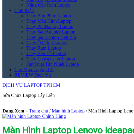
Nâng Cấp Ram Laptop
Linh Kiện
Thay Bàn Phím Laptop
Thay Màn Hình Laptop
Thay Pin/Battery Laptop
Thay Sạc/Adapter Laptop
Thay Sạc Laptop Dell Zin
Thay Ổ Cứng Laptop
Thay Ram Laptop
Thay Bản Lề Laptop
Thay Loa/speaker Laptop
Fan/Quạt Tản Nhiệt Laptop
Thu Mua Laptop Cũ
REVIEW Dịch Vụ
DỊCH VỤ LAPTOP TPHCM
Sửa Chữa Laptop Lấy Liền
Đang Xem
»
Trang chủ
/
Màn hình Laptop
/
Màn Hình Laptop Lenov
Màn Hình Laptop Lenovo Ideapad