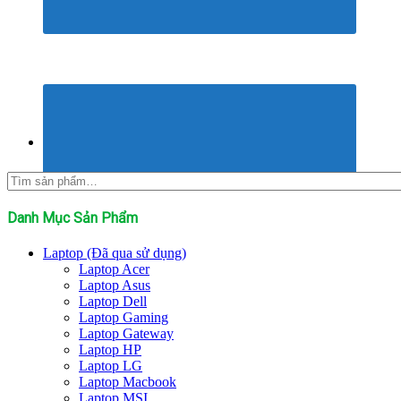
Tìm
kiếm:
Danh Mục Sản Phẩm
Laptop (Đã qua sử dụng)
Laptop Acer
Laptop Asus
Laptop Dell
Laptop Gaming
Laptop Gateway
Laptop HP
Laptop LG
Laptop Macbook
Laptop MSI