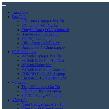
Trang Chủ
Sửa Chữa
Sửa Chữa Laptop Lấy Liền
Sửa Laptop Mất Nguồn
Chuyển Card (VGA) Onboard
Hàn/Sửa Bản Lề Laptop
Sửa/Độ Loa Laptop
Cứu Laptop Bị Vô Nước
Bảng Giá Sửa Chữa Laptop
Vệ Sinh Laptop
Vệ Sinh Laptop Lấy Liền
Vệ Sinh Máy Tính Tại Nhà
Vệ Sinh Phòng Net
Vệ Sinh Máy Tính Công Ty
COMBO Chăm Sóc Laptop
Cài Win 7, 8, 10, Driver, PM
Vỏ Laptop
Thay Vỏ Laptop Giá Tốt
Sửa/Phục Hồi Vỏ Laptop
Sơn/Tân Trang Vỏ Laptop
Nâng Cấp
Nâng Cấp Laptop, Máy Tính
Nâng Cấp Ổ Cứng Laptop