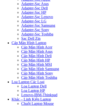
Adapter-Sạc Asus
Adapter-Sạc Dell
Adapter-Sạc HP
Adapter-Sạc Lenovo
Adapter-Sạc LG
Adapter-Sạc Samsung
Adapter-Sạc Sony
Adapter-Sạc Toshiba
Sạc Dell Zin
Cáp Màn Hình Laptop
Cáp Màn Hình Acer
Cáp Màn Hình Asus
Cáp Màn Hình Dell
Cáp Màn Hình HP
Cáp Màn Hình MSI
Cáp Màn Hình Samsung
Cáp Màn Hình Sony
Cáp Màn Hình Toshiba
Loa Laptop Các Loại
Loa Laptop Dell
Loa Laptop HP
Lenovo-IBM-Thinkpad
Khác – Linh Kiện Laptop
Chuột Laptop Mouse