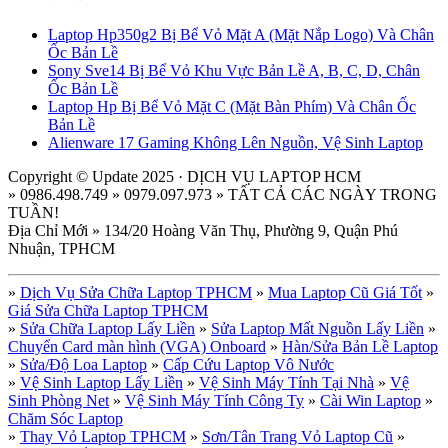
Laptop Hp350g2 Bị Bể Vỏ Mặt A (Mặt Nắp Logo) Và Chân
Ốc Bản Lề
Sony Sve14 Bị Bể Vỏ Khu Vực Bản Lề A, B, C, D, Chân
Ốc Bản Lề
Laptop Hp Bị Bể Vỏ Mặt C (Mặt Bàn Phím) Và Chân Ốc
Bản Lề
Alienware 17 Gaming Không Lên Nguồn, Vệ Sinh Laptop
Copyright © Update 2025 · DỊCH VỤ LAPTOP HCM
» 0986.498.749 » 0979.097.973 » TẤT CẢ CÁC NGÀY TRONG
TUẦN!
Địa Chỉ Mới » 134/20 Hoàng Văn Thụ, Phường 9, Quận Phú
Nhuận, TPHCM
»
Dịch Vụ Sửa Chữa Laptop TPHCM
»
Mua Laptop Cũ Giá Tốt
»
Giá Sửa Chữa Laptop TPHCM
»
Sửa Chữa Laptop Lấy Liền
»
Sửa Laptop Mất Nguồn Lấy Liền
»
Chuyển Card màn hình (VGA) Onboard
»
Hàn/Sửa Bản Lề Laptop
»
Sửa/Độ Loa Laptop
»
Cấp Cứu Laptop Vô Nước
»
Vệ Sinh Laptop Lấy Liền
»
Vệ Sinh Máy Tính Tại Nhà
»
Vệ
Sinh Phòng Net
»
Vệ Sinh Máy Tính Công Ty
»
Cài Win Laptop
»
Chăm Sóc Laptop
»
Thay Vỏ Laptop TPHCM
»
Sơn/Tân Trang Vỏ Laptop Cũ
»