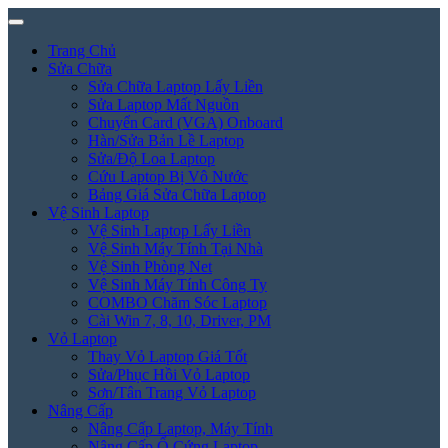
Trang Chủ
Sửa Chữa
Sửa Chữa Laptop Lấy Liền
Sửa Laptop Mất Nguồn
Chuyển Card (VGA) Onboard
Hàn/Sửa Bản Lề Laptop
Sửa/Độ Loa Laptop
Cứu Laptop Bị Vô Nước
Bảng Giá Sửa Chữa Laptop
Vệ Sinh Laptop
Vệ Sinh Laptop Lấy Liền
Vệ Sinh Máy Tính Tại Nhà
Vệ Sinh Phòng Net
Vệ Sinh Máy Tính Công Ty
COMBO Chăm Sóc Laptop
Cài Win 7, 8, 10, Driver, PM
Vỏ Laptop
Thay Vỏ Laptop Giá Tốt
Sửa/Phục Hồi Vỏ Laptop
Sơn/Tân Trang Vỏ Laptop
Nâng Cấp
Nâng Cấp Laptop, Máy Tính
Nâng Cấp Ổ Cứng Laptop