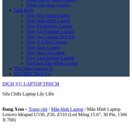
Nâng Cấp Ram Laptop
Linh Kiện
Thay Bàn Phím Laptop
Thay Màn Hình Laptop
Thay Pin/Battery Laptop
Thay Sạc/Adapter Laptop
Thay Sạc Laptop Dell Zin
Thay Ổ Cứng Laptop
Thay Ram Laptop
Thay Bản Lề Laptop
Thay Loa/speaker Laptop
Fan/Quạt Tản Nhiệt Laptop
Thu Mua Laptop Cũ
REVIEW Dịch Vụ
DỊCH VỤ LAPTOP TPHCM
Sửa Chữa Laptop Lấy Liền
Đang Xem
»
Trang chủ
/
Màn hình Laptop
/
Màn Hình Laptop
Lenovo Ideapad U530, Z50, Z510 (Led Mỏng 15.6”, 30 Pin, 1366
X 768)