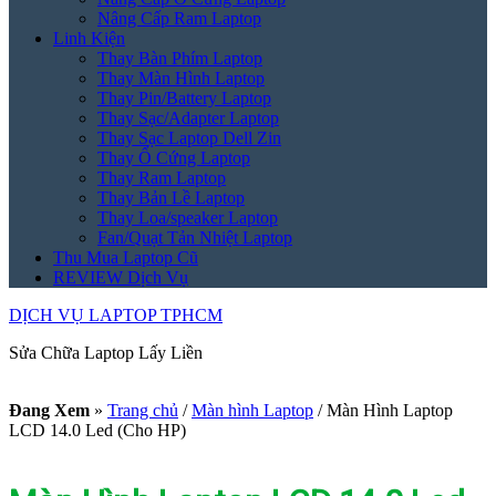
Nâng Cấp Ram Laptop
Linh Kiện
Thay Bàn Phím Laptop
Thay Màn Hình Laptop
Thay Pin/Battery Laptop
Thay Sạc/Adapter Laptop
Thay Sạc Laptop Dell Zin
Thay Ổ Cứng Laptop
Thay Ram Laptop
Thay Bản Lề Laptop
Thay Loa/speaker Laptop
Fan/Quạt Tản Nhiệt Laptop
Thu Mua Laptop Cũ
REVIEW Dịch Vụ
DỊCH VỤ LAPTOP TPHCM
Sửa Chữa Laptop Lấy Liền
Đang Xem
»
Trang chủ
/
Màn hình Laptop
/
Màn Hình Laptop
LCD 14.0 Led (Cho HP)