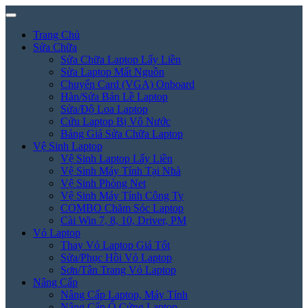
Trang Chủ
Sửa Chữa
Sửa Chữa Laptop Lấy Liền
Sửa Laptop Mất Nguồn
Chuyển Card (VGA) Onboard
Hàn/Sửa Bản Lề Laptop
Sửa/Độ Loa Laptop
Cứu Laptop Bị Vô Nước
Bảng Giá Sửa Chữa Laptop
Vệ Sinh Laptop
Vệ Sinh Laptop Lấy Liền
Vệ Sinh Máy Tính Tại Nhà
Vệ Sinh Phòng Net
Vệ Sinh Máy Tính Công Ty
COMBO Chăm Sóc Laptop
Cài Win 7, 8, 10, Driver, PM
Vỏ Laptop
Thay Vỏ Laptop Giá Tốt
Sửa/Phục Hồi Vỏ Laptop
Sơn/Tân Trang Vỏ Laptop
Nâng Cấp
Nâng Cấp Laptop, Máy Tính
Nâng Cấp Ổ Cứng Laptop