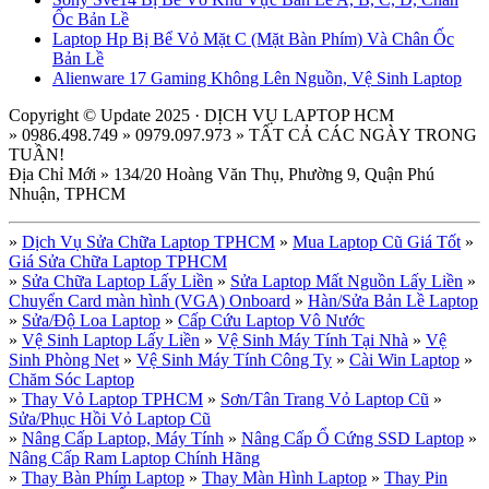
Ốc Bản Lề
Laptop Hp Bị Bể Vỏ Mặt C (Mặt Bàn Phím) Và Chân Ốc
Bản Lề
Alienware 17 Gaming Không Lên Nguồn, Vệ Sinh Laptop
Copyright © Update 2025 · DỊCH VỤ LAPTOP HCM
» 0986.498.749 » 0979.097.973 » TẤT CẢ CÁC NGÀY TRONG
TUẦN!
Địa Chỉ Mới » 134/20 Hoàng Văn Thụ, Phường 9, Quận Phú
Nhuận, TPHCM
»
Dịch Vụ Sửa Chữa Laptop TPHCM
»
Mua Laptop Cũ Giá Tốt
»
Giá Sửa Chữa Laptop TPHCM
»
Sửa Chữa Laptop Lấy Liền
»
Sửa Laptop Mất Nguồn Lấy Liền
»
Chuyển Card màn hình (VGA) Onboard
»
Hàn/Sửa Bản Lề Laptop
»
Sửa/Độ Loa Laptop
»
Cấp Cứu Laptop Vô Nước
»
Vệ Sinh Laptop Lấy Liền
»
Vệ Sinh Máy Tính Tại Nhà
»
Vệ
Sinh Phòng Net
»
Vệ Sinh Máy Tính Công Ty
»
Cài Win Laptop
»
Chăm Sóc Laptop
»
Thay Vỏ Laptop TPHCM
»
Sơn/Tân Trang Vỏ Laptop Cũ
»
Sửa/Phục Hồi Vỏ Laptop Cũ
»
Nâng Cấp Laptop, Máy Tính
»
Nâng Cấp Ổ Cứng SSD Laptop
»
Nâng Cấp Ram Laptop Chính Hãng
»
Thay Bàn Phím Laptop
»
Thay Màn Hình Laptop
»
Thay Pin