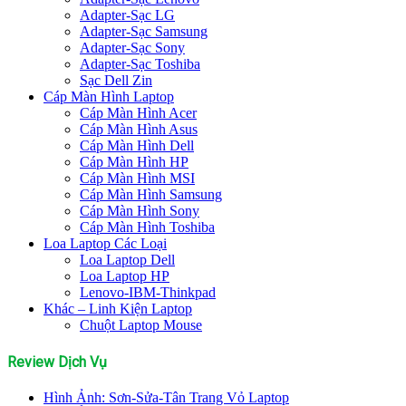
Adapter-Sạc LG
Adapter-Sạc Samsung
Adapter-Sạc Sony
Adapter-Sạc Toshiba
Sạc Dell Zin
Cáp Màn Hình Laptop
Cáp Màn Hình Acer
Cáp Màn Hình Asus
Cáp Màn Hình Dell
Cáp Màn Hình HP
Cáp Màn Hình MSI
Cáp Màn Hình Samsung
Cáp Màn Hình Sony
Cáp Màn Hình Toshiba
Loa Laptop Các Loại
Loa Laptop Dell
Loa Laptop HP
Lenovo-IBM-Thinkpad
Khác – Linh Kiện Laptop
Chuột Laptop Mouse
Review Dịch Vụ
Hình Ảnh: Sơn-Sửa-Tân Trang Vỏ Laptop