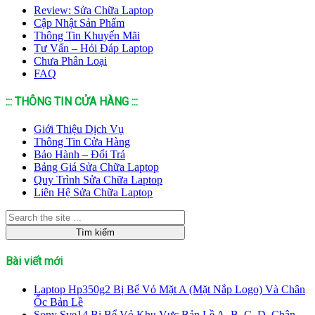
Review: Sửa Chữa Laptop
Cập Nhật Sản Phẩm
Thông Tin Khuyến Mãi
Tư Vấn – Hỏi Đáp Laptop
Chưa Phân Loại
FAQ
::: THÔNG TIN CỬA HÀNG :::
Giới Thiệu Dịch Vụ
Thông Tin Cửa Hàng
Bảo Hành – Đổi Trả
Bảng Giá Sửa Chữa Laptop
Quy Trình Sửa Chữa Laptop
Liên Hệ Sửa Chữa Laptop
Bài viết mới
Laptop Hp350g2 Bị Bể Vỏ Mặt A (Mặt Nắp Logo) Và Chân
Ốc Bản Lề
Sony Sve14 Bị Bể Vỏ Khu Vực Bản Lề A, B, C, D, Chân