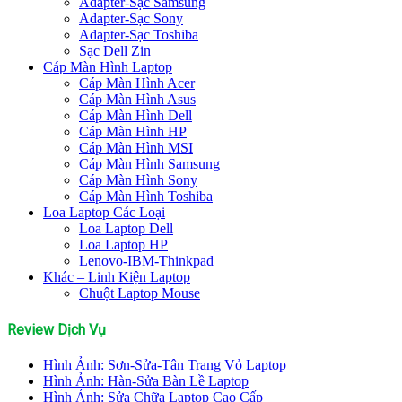
Adapter-Sạc Samsung
Adapter-Sạc Sony
Adapter-Sạc Toshiba
Sạc Dell Zin
Cáp Màn Hình Laptop
Cáp Màn Hình Acer
Cáp Màn Hình Asus
Cáp Màn Hình Dell
Cáp Màn Hình HP
Cáp Màn Hình MSI
Cáp Màn Hình Samsung
Cáp Màn Hình Sony
Cáp Màn Hình Toshiba
Loa Laptop Các Loại
Loa Laptop Dell
Loa Laptop HP
Lenovo-IBM-Thinkpad
Khác – Linh Kiện Laptop
Chuột Laptop Mouse
Review Dịch Vụ
Hình Ảnh: Sơn-Sửa-Tân Trang Vỏ Laptop
Hình Ảnh: Hàn-Sửa Bàn Lề Laptop
Hình Ảnh: Sửa Chữa Laptop Cao Cấp