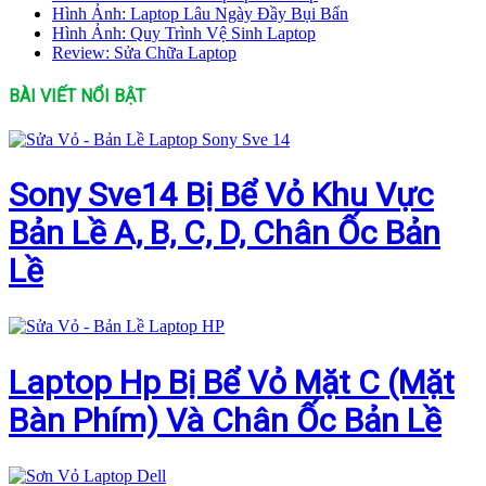
Hình Ảnh: Laptop Lâu Ngày Đầy Bụi Bẩn
Hình Ảnh: Quy Trình Vệ Sinh Laptop
Review: Sửa Chữa Laptop
BÀI VIẾT NỔI BẬT
Sony Sve14 Bị Bể Vỏ Khu Vực
Bản Lề A, B, C, D, Chân Ốc Bản
Lề
Laptop Hp Bị Bể Vỏ Mặt C (Mặt
Bàn Phím) Và Chân Ốc Bản Lề