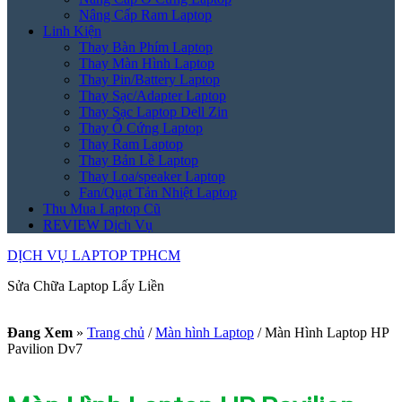
Nâng Cấp Ram Laptop
Linh Kiện
Thay Bàn Phím Laptop
Thay Màn Hình Laptop
Thay Pin/Battery Laptop
Thay Sạc/Adapter Laptop
Thay Sạc Laptop Dell Zin
Thay Ổ Cứng Laptop
Thay Ram Laptop
Thay Bản Lề Laptop
Thay Loa/speaker Laptop
Fan/Quạt Tản Nhiệt Laptop
Thu Mua Laptop Cũ
REVIEW Dịch Vụ
DỊCH VỤ LAPTOP TPHCM
Sửa Chữa Laptop Lấy Liền
Đang Xem
»
Trang chủ
/
Màn hình Laptop
/
Màn Hình Laptop HP
Pavilion Dv7