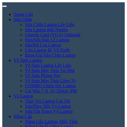
Trang Chủ
Sửa Chữa
Sửa Chữa Laptop Lấy Liền
Sửa Laptop Mất Nguồn
Chuyển Card (VGA) Onboard
Hàn/Sửa Bản Lề Laptop
Sửa/Độ Loa Laptop
Cứu Laptop Bị Vô Nước
Bảng Giá Sửa Chữa Laptop
Vệ Sinh Laptop
Vệ Sinh Laptop Lấy Liền
Vệ Sinh Máy Tính Tại Nhà
Vệ Sinh Phòng Net
Vệ Sinh Máy Tính Công Ty
COMBO Chăm Sóc Laptop
Cài Win 7, 8, 10, Driver, PM
Vỏ Laptop
Thay Vỏ Laptop Giá Tốt
Sửa/Phục Hồi Vỏ Laptop
Sơn/Tân Trang Vỏ Laptop
Nâng Cấp
Nâng Cấp Laptop, Máy Tính
Nâng Cấp Ổ Cứng Laptop