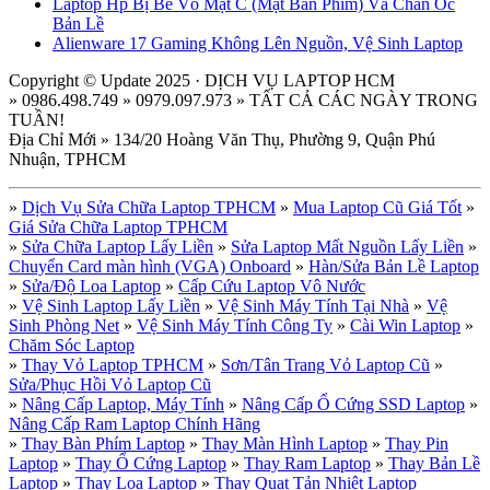
Laptop Hp Bị Bể Vỏ Mặt C (Mặt Bàn Phím) Và Chân Ốc
Bản Lề
Alienware 17 Gaming Không Lên Nguồn, Vệ Sinh Laptop
Copyright © Update 2025 · DỊCH VỤ LAPTOP HCM
» 0986.498.749 » 0979.097.973 » TẤT CẢ CÁC NGÀY TRONG
TUẦN!
Địa Chỉ Mới » 134/20 Hoàng Văn Thụ, Phường 9, Quận Phú
Nhuận, TPHCM
»
Dịch Vụ Sửa Chữa Laptop TPHCM
»
Mua Laptop Cũ Giá Tốt
»
Giá Sửa Chữa Laptop TPHCM
»
Sửa Chữa Laptop Lấy Liền
»
Sửa Laptop Mất Nguồn Lấy Liền
»
Chuyển Card màn hình (VGA) Onboard
»
Hàn/Sửa Bản Lề Laptop
»
Sửa/Độ Loa Laptop
»
Cấp Cứu Laptop Vô Nước
»
Vệ Sinh Laptop Lấy Liền
»
Vệ Sinh Máy Tính Tại Nhà
»
Vệ
Sinh Phòng Net
»
Vệ Sinh Máy Tính Công Ty
»
Cài Win Laptop
»
Chăm Sóc Laptop
»
Thay Vỏ Laptop TPHCM
»
Sơn/Tân Trang Vỏ Laptop Cũ
»
Sửa/Phục Hồi Vỏ Laptop Cũ
»
Nâng Cấp Laptop, Máy Tính
»
Nâng Cấp Ổ Cứng SSD Laptop
»
Nâng Cấp Ram Laptop Chính Hãng
»
Thay Bàn Phím Laptop
»
Thay Màn Hình Laptop
»
Thay Pin
Laptop
»
Thay Ổ Cứng Laptop
»
Thay Ram Laptop
»
Thay Bản Lề
Laptop
»
Thay Loa Laptop
»
Thay Quạt Tản Nhiệt Laptop