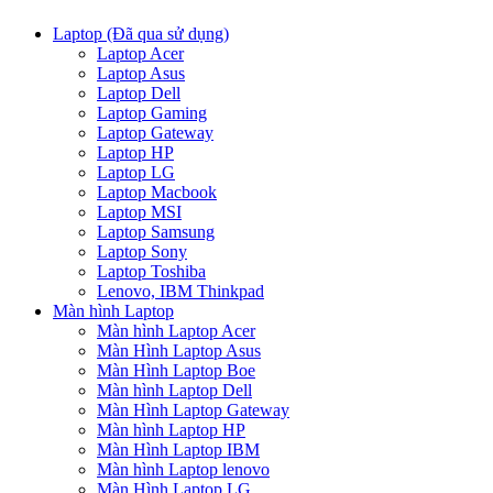
Laptop (Đã qua sử dụng)
Laptop Acer
Laptop Asus
Laptop Dell
Laptop Gaming
Laptop Gateway
Laptop HP
Laptop LG
Laptop Macbook
Laptop MSI
Laptop Samsung
Laptop Sony
Laptop Toshiba
Lenovo, IBM Thinkpad
Màn hình Laptop
Màn hình Laptop Acer
Màn Hình Laptop Asus
Màn Hình Laptop Boe
Màn hình Laptop Dell
Màn Hình Laptop Gateway
Màn hình Laptop HP
Màn Hình Laptop IBM
Màn hình Laptop lenovo
Màn Hình Laptop LG