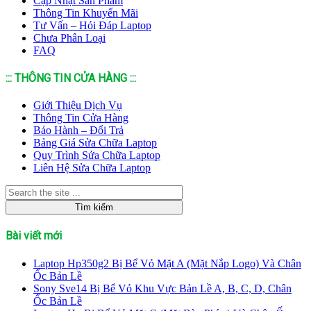
Cập Nhật Sản Phẩm
Thông Tin Khuyến Mãi
Tư Vấn – Hỏi Đáp Laptop
Chưa Phân Loại
FAQ
::: THÔNG TIN CỬA HÀNG :::
Giới Thiệu Dịch Vụ
Thông Tin Cửa Hàng
Bảo Hành – Đổi Trả
Bảng Giá Sửa Chữa Laptop
Quy Trình Sửa Chữa Laptop
Liên Hệ Sửa Chữa Laptop
Bài viết mới
Laptop Hp350g2 Bị Bể Vỏ Mặt A (Mặt Nắp Logo) Và Chân
Ốc Bản Lề
Sony Sve14 Bị Bể Vỏ Khu Vực Bản Lề A, B, C, D, Chân
Ốc Bản Lề