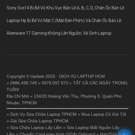
Sony Sve14 Bị Bể Vỏ Khu Vực Bản Lề A, B, C, D, Chân Ốc Bản Lề
Laptop Hp Bị Bể Vỏ Mặt C (Mặt Bàn Phím) Và Chân Ốc Bản Lề
Alienware 17 Gaming Không Lên Nguồn, Vệ Sinh Laptop
Copyright © Update 2025 · DỊCH VỤ LAPTOP HCM
» 0986.498.749 » 0979.097.973 » TẤT CẢ CÁC NGÀY TRONG
TUẦN!
Địa Chỉ Mới » 134/20 Hoàng Văn Thụ, Phường 9, Quận Phú
Nhuận, TPHCM
»
Dịch Vụ Sửa Chữa Laptop TPHCM
»
Mua Laptop Cũ Giá Tốt
»
Giá Sửa Chữa Laptop TPHCM
»
Sửa Chữa Laptop Lấy Liền
»
Sửa Laptop Mất Nguồn Lấy
Liền
»
Chuyển Card màn hình (VGA) Onboard
»
Hàn/Sửa Bản