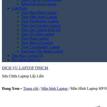
Nâng Cấp Ram Laptop
Linh Kiện
Thay Bàn Phím Laptop
Thay Màn Hình Laptop
Thay Pin/Battery Laptop
Thay Sạc/Adapter Laptop
Thay Sạc Laptop Dell Zin
Thay Ổ Cứng Laptop
Thay Ram Laptop
Thay Bản Lề Laptop
Thay Loa/speaker Laptop
Fan/Quạt Tản Nhiệt Laptop
Thu Mua Laptop Cũ
REVIEW Dịch Vụ
DỊCH VỤ LAPTOP TPHCM
Sửa Chữa Laptop Lấy Liền
Đang Xem
»
Trang chủ
/
Màn hình Laptop
/
Màn Hình Laptop HP Pa