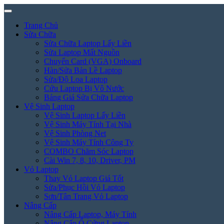
Trang Chủ
Sửa Chữa
Sửa Chữa Laptop Lấy Liền
Sửa Laptop Mất Nguồn
Chuyển Card (VGA) Onboard
Hàn/Sửa Bản Lề Laptop
Sửa/Độ Loa Laptop
Cứu Laptop Bị Vô Nước
Bảng Giá Sửa Chữa Laptop
Vệ Sinh Laptop
Vệ Sinh Laptop Lấy Liền
Vệ Sinh Máy Tính Tại Nhà
Vệ Sinh Phòng Net
Vệ Sinh Máy Tính Công Ty
COMBO Chăm Sóc Laptop
Cài Win 7, 8, 10, Driver, PM
Vỏ Laptop
Thay Vỏ Laptop Giá Tốt
Sửa/Phục Hồi Vỏ Laptop
Sơn/Tân Trang Vỏ Laptop
Nâng Cấp
Nâng Cấp Laptop, Máy Tính
Nâng Cấp Ổ Cứng Laptop