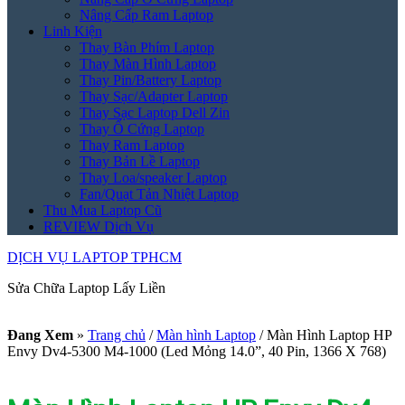
Nâng Cấp Ram Laptop
Linh Kiện
Thay Bàn Phím Laptop
Thay Màn Hình Laptop
Thay Pin/Battery Laptop
Thay Sạc/Adapter Laptop
Thay Sạc Laptop Dell Zin
Thay Ổ Cứng Laptop
Thay Ram Laptop
Thay Bản Lề Laptop
Thay Loa/speaker Laptop
Fan/Quạt Tản Nhiệt Laptop
Thu Mua Laptop Cũ
REVIEW Dịch Vụ
DỊCH VỤ LAPTOP TPHCM
Sửa Chữa Laptop Lấy Liền
Đang Xem
»
Trang chủ
/
Màn hình Laptop
/
Màn Hình Laptop HP
Envy Dv4-5300 M4-1000 (Led Mỏng 14.0”, 40 Pin, 1366 X 768)