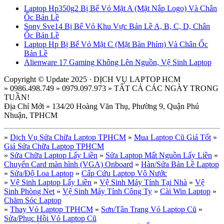
Laptop Hp350g2 Bị Bể Vỏ Mặt A (Mặt Nắp Logo) Và Chân
Ốc Bản Lề
Sony Sve14 Bị Bể Vỏ Khu Vực Bản Lề A, B, C, D, Chân
Ốc Bản Lề
Laptop Hp Bị Bể Vỏ Mặt C (Mặt Bàn Phím) Và Chân Ốc
Bản Lề
Alienware 17 Gaming Không Lên Nguồn, Vệ Sinh Laptop
Copyright © Update 2025 · DỊCH VỤ LAPTOP HCM
» 0986.498.749 » 0979.097.973 » TẤT CẢ CÁC NGÀY TRONG
TUẦN!
Địa Chỉ Mới » 134/20 Hoàng Văn Thụ, Phường 9, Quận Phú
Nhuận, TPHCM
»
Dịch Vụ Sửa Chữa Laptop TPHCM
»
Mua Laptop Cũ Giá Tốt
»
Giá Sửa Chữa Laptop TPHCM
»
Sửa Chữa Laptop Lấy Liền
»
Sửa Laptop Mất Nguồn Lấy Liền
»
Chuyển Card màn hình (VGA) Onboard
»
Hàn/Sửa Bản Lề Laptop
»
Sửa/Độ Loa Laptop
»
Cấp Cứu Laptop Vô Nước
»
Vệ Sinh Laptop Lấy Liền
»
Vệ Sinh Máy Tính Tại Nhà
»
Vệ
Sinh Phòng Net
»
Vệ Sinh Máy Tính Công Ty
»
Cài Win Laptop
»
Chăm Sóc Laptop
»
Thay Vỏ Laptop TPHCM
»
Sơn/Tân Trang Vỏ Laptop Cũ
»
Sửa/Phục Hồi Vỏ Laptop Cũ