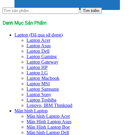
Tìm
Tìm kiếm
kiếm:
Danh Mục Sản Phẩm
Laptop (Đã qua sử dụng)
Laptop Acer
Laptop Asus
Laptop Dell
Laptop Gaming
Laptop Gateway
Laptop HP
Laptop LG
Laptop Macbook
Laptop MSI
Laptop Samsung
Laptop Sony
Laptop Toshiba
Lenovo, IBM Thinkpad
Màn hình Laptop
Màn hình Laptop Acer
Màn Hình Laptop Asus
Màn Hình Laptop Boe
Màn hình Laptop Dell