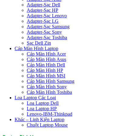
Adapter-Sạc Dell
Adapter-Sạc HP
Adapter-Sạc Lenovo
Adapter-Sạc LG
Adapter-Sạc Samsung
Adapter-Sạc Sony
Adapter-Sạc Toshiba
Sạc Dell Zin
Cáp Màn Hình Laptop
Cáp Màn Hình Acer
Cáp Màn Hình Asus
Cáp Màn Hình Dell
Cáp Màn Hình HP
Cáp Màn Hình MSI
Cáp Màn Hình Samsung
Cáp Màn Hình Sony
Cáp Màn Hình Toshiba
Loa Laptop Các Loại
Loa Laptop Dell
Loa Laptop HP
Lenovo-IBM-Thinkpad
Khác – Linh Kiện Laptop
Chuột Laptop Mouse