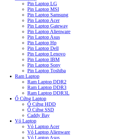
Pin Laptop LG
Pin Laptop MSI
Pin Laptop Samsung
Pin Laptop Acer
Pin Laptop Gateway
Pin Laptop Alienware
Pin Laptop Asus
Pin Laptop Hp
Pin Laptop Dell
Pin Laptop Lenovo
Pin Laptop IBM
Pin Laptop Sony
Pin Laptop Toshiba
Ram Laptop
Ram Laptop DDR2
Ram Laptop DDR3
Ram Laptop DDR3L
Ổ Cứng Laptop
Ổ Cứng HDD
Ổ Cứng SSD
Caddy Bay
Vỏ Laptop
Vỏ Laptop Acer
Vỏ Laptop Alienware
Vỏ Laptop Asus