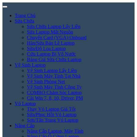
Trang Chủ
Sửa Chữa
Sửa Chữa Laptop Lấy Liền
Sửa Laptop Mất Nguồn
Chuyển Card (VGA) Onboard
Hàn/Sửa Bản Lề Laptop
Sửa/Độ Loa Laptop
Cứu Laptop Bị Vô Nước
Bảng Giá Sửa Chữa Laptop
Vệ Sinh Laptop
Vệ Sinh Laptop Lấy Liền
Vệ Sinh Máy Tính Tại Nhà
Vệ Sinh Phòng Net
Vệ Sinh Máy Tính Công Ty
COMBO Chăm Sóc Laptop
Cài Win 7, 8, 10, Driver, PM
Vỏ Laptop
Thay Vỏ Laptop Giá Tốt
Sửa/Phục Hồi Vỏ Laptop
Sơn/Tân Trang Vỏ Laptop
Nâng Cấp
Nâng Cấp Laptop, Máy Tính
Nâng Cấp Ổ Cứng Laptop