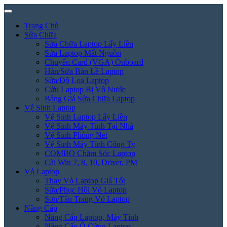
Trang Chủ
Sửa Chữa
Sửa Chữa Laptop Lấy Liền
Sửa Laptop Mất Nguồn
Chuyển Card (VGA) Onboard
Hàn/Sửa Bản Lề Laptop
Sửa/Độ Loa Laptop
Cứu Laptop Bị Vô Nước
Bảng Giá Sửa Chữa Laptop
Vệ Sinh Laptop
Vệ Sinh Laptop Lấy Liền
Vệ Sinh Máy Tính Tại Nhà
Vệ Sinh Phòng Net
Vệ Sinh Máy Tính Công Ty
COMBO Chăm Sóc Laptop
Cài Win 7, 8, 10, Driver, PM
Vỏ Laptop
Thay Vỏ Laptop Giá Tốt
Sửa/Phục Hồi Vỏ Laptop
Sơn/Tân Trang Vỏ Laptop
Nâng Cấp
Nâng Cấp Laptop, Máy Tính
Nâng Cấp Ổ Cứng Laptop