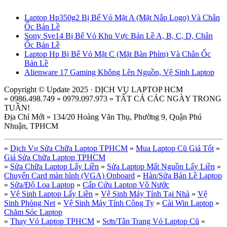
Laptop Hp350g2 Bị Bể Vỏ Mặt A (Mặt Nắp Logo) Và Chân
Ốc Bản Lề
Sony Sve14 Bị Bể Vỏ Khu Vực Bản Lề A, B, C, D, Chân
Ốc Bản Lề
Laptop Hp Bị Bể Vỏ Mặt C (Mặt Bàn Phím) Và Chân Ốc
Bản Lề
Alienware 17 Gaming Không Lên Nguồn, Vệ Sinh Laptop
Copyright © Update 2025 · DỊCH VỤ LAPTOP HCM
» 0986.498.749 » 0979.097.973 » TẤT CẢ CÁC NGÀY TRONG
TUẦN!
Địa Chỉ Mới » 134/20 Hoàng Văn Thụ, Phường 9, Quận Phú
Nhuận, TPHCM
»
Dịch Vụ Sửa Chữa Laptop TPHCM
»
Mua Laptop Cũ Giá Tốt
»
Giá Sửa Chữa Laptop TPHCM
»
Sửa Chữa Laptop Lấy Liền
»
Sửa Laptop Mất Nguồn Lấy Liền
»
Chuyển Card màn hình (VGA) Onboard
»
Hàn/Sửa Bản Lề Laptop
»
Sửa/Độ Loa Laptop
»
Cấp Cứu Laptop Vô Nước
»
Vệ Sinh Laptop Lấy Liền
»
Vệ Sinh Máy Tính Tại Nhà
»
Vệ
Sinh Phòng Net
»
Vệ Sinh Máy Tính Công Ty
»
Cài Win Laptop
»
Chăm Sóc Laptop
»
Thay Vỏ Laptop TPHCM
»
Sơn/Tân Trang Vỏ Laptop Cũ
»