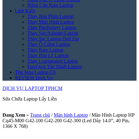
Nâng Cấp Ram Laptop
Linh Kiện
Thay Bàn Phím Laptop
Thay Màn Hình Laptop
Thay Pin/Battery Laptop
Thay Sạc/Adapter Laptop
Thay Sạc Laptop Dell Zin
Thay Ổ Cứng Laptop
Thay Ram Laptop
Thay Bản Lề Laptop
Thay Loa/speaker Laptop
Fan/Quạt Tản Nhiệt Laptop
Thu Mua Laptop Cũ
REVIEW Dịch Vụ
DỊCH VỤ LAPTOP TPHCM
Sửa Chữa Laptop Lấy Liền
Đang Xem
»
Trang chủ
/
Màn hình Laptop
/
Màn Hình Laptop HP
Cq45-M00 G42-100 G42-200 G42-300 (Led Dày 14.0”, 40 Pin,
1366 X 768)