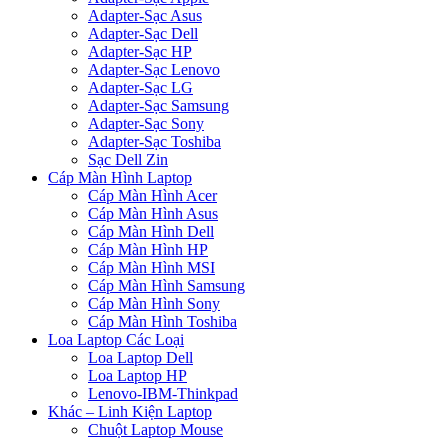
Adapter-Sạc Asus
Adapter-Sạc Dell
Adapter-Sạc HP
Adapter-Sạc Lenovo
Adapter-Sạc LG
Adapter-Sạc Samsung
Adapter-Sạc Sony
Adapter-Sạc Toshiba
Sạc Dell Zin
Cáp Màn Hình Laptop
Cáp Màn Hình Acer
Cáp Màn Hình Asus
Cáp Màn Hình Dell
Cáp Màn Hình HP
Cáp Màn Hình MSI
Cáp Màn Hình Samsung
Cáp Màn Hình Sony
Cáp Màn Hình Toshiba
Loa Laptop Các Loại
Loa Laptop Dell
Loa Laptop HP
Lenovo-IBM-Thinkpad
Khác – Linh Kiện Laptop
Chuột Laptop Mouse