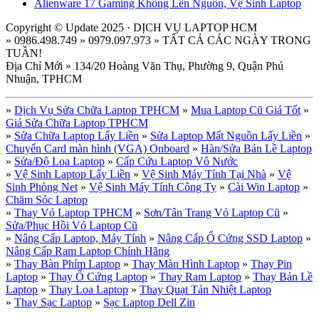
Alienware 17 Gaming Không Lên Nguồn, Vệ Sinh Laptop
Copyright © Update 2025 · DỊCH VỤ LAPTOP HCM
» 0986.498.749 » 0979.097.973 » TẤT CẢ CÁC NGÀY TRONG
TUẦN!
Địa Chỉ Mới » 134/20 Hoàng Văn Thụ, Phường 9, Quận Phú
Nhuận, TPHCM
»
Dịch Vụ Sửa Chữa Laptop TPHCM
»
Mua Laptop Cũ Giá Tốt
»
Giá Sửa Chữa Laptop TPHCM
»
Sửa Chữa Laptop Lấy Liền
»
Sửa Laptop Mất Nguồn Lấy Liền
»
Chuyển Card màn hình (VGA) Onboard
»
Hàn/Sửa Bản Lề Laptop
»
Sửa/Độ Loa Laptop
»
Cấp Cứu Laptop Vô Nước
»
Vệ Sinh Laptop Lấy Liền
»
Vệ Sinh Máy Tính Tại Nhà
»
Vệ
Sinh Phòng Net
»
Vệ Sinh Máy Tính Công Ty
»
Cài Win Laptop
»
Chăm Sóc Laptop
»
Thay Vỏ Laptop TPHCM
»
Sơn/Tân Trang Vỏ Laptop Cũ
»
Sửa/Phục Hồi Vỏ Laptop Cũ
»
Nâng Cấp Laptop, Máy Tính
»
Nâng Cấp Ổ Cứng SSD Laptop
»
Nâng Cấp Ram Laptop Chính Hãng
»
Thay Bàn Phím Laptop
»
Thay Màn Hình Laptop
»
Thay Pin
Laptop
»
Thay Ổ Cứng Laptop
»
Thay Ram Laptop
»
Thay Bản Lề
Laptop
»
Thay Loa Laptop
»
Thay Quạt Tản Nhiệt Laptop
»
Thay Sạc Laptop
»
Sạc Laptop Dell Zin