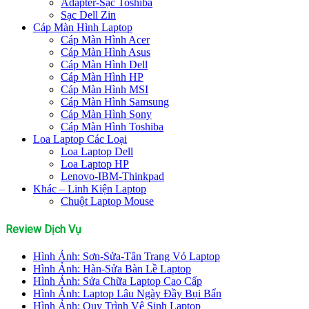
Adapter-Sạc Toshiba
Sạc Dell Zin
Cáp Màn Hình Laptop
Cáp Màn Hình Acer
Cáp Màn Hình Asus
Cáp Màn Hình Dell
Cáp Màn Hình HP
Cáp Màn Hình MSI
Cáp Màn Hình Samsung
Cáp Màn Hình Sony
Cáp Màn Hình Toshiba
Loa Laptop Các Loại
Loa Laptop Dell
Loa Laptop HP
Lenovo-IBM-Thinkpad
Khác – Linh Kiện Laptop
Chuột Laptop Mouse
Review Dịch Vụ
Hình Ảnh: Sơn-Sửa-Tân Trang Vỏ Laptop
Hình Ảnh: Hàn-Sửa Bàn Lề Laptop
Hình Ảnh: Sửa Chữa Laptop Cao Cấp
Hình Ảnh: Laptop Lâu Ngày Đầy Bụi Bẩn
Hình Ảnh: Quy Trình Vệ Sinh Laptop