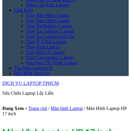
Nâng Cấp Ram Laptop
Linh Kiện
Thay Bàn Phím Laptop
Thay Màn Hình Laptop
Thay Pin/Battery Laptop
Thay Sạc/Adapter Laptop
Thay Sạc Laptop Dell Zin
Thay Ổ Cứng Laptop
Thay Ram Laptop
Thay Bản Lề Laptop
Thay Loa/speaker Laptop
Fan/Quạt Tản Nhiệt Laptop
Thu Mua Laptop Cũ
REVIEW Dịch Vụ
DỊCH VỤ LAPTOP TPHCM
Sửa Chữa Laptop Lấy Liền
Đang Xem
»
Trang chủ
/
Màn hình Laptop
/
Màn Hình Laptop HP
17 inch