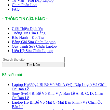
Tư Vấn – Hỏi Đáp Laptop
Chưa Phân Loại
FAQ
::: THÔNG TIN CỬA HÀNG :::
Giới Thiệu Dịch Vụ
Thông Tin Cửa Hàng
Bảo Hành – Đổi Trả
Bảng Giá Sửa Chữa Laptop
Quy Trình Sửa Chữa Laptop
Liên Hệ Sửa Chữa Laptop
Bài viết mới
Laptop Hp350g2 Bị Bể Vỏ Mặt A (Mặt Nắp Logo) Và Chân
Ốc Bản Lề
Sony Sve14 Bị Bể Vỏ Khu Vực Bản Lề A, B, C, D, Chân
Ốc Bản Lề
Laptop Hp Bị Bể Vỏ Mặt C (Mặt Bàn Phím) Và Chân Ốc
Bản Lề