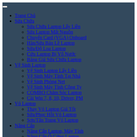
Trang Chủ
Sửa Chữa
Sửa Chữa Laptop Lấy Liền
Sửa Laptop Mất Nguồn
Chuyển Card (VGA) Onboard
Hàn/Sửa Bản Lề Laptop
Sửa/Độ Loa Laptop
Cứu Laptop Bị Vô Nước
Bảng Giá Sửa Chữa Laptop
Vệ Sinh Laptop
Vệ Sinh Laptop Lấy Liền
Vệ Sinh Máy Tính Tại Nhà
Vệ Sinh Phòng Net
Vệ Sinh Máy Tính Công Ty
COMBO Chăm Sóc Laptop
Cài Win 7, 8, 10, Driver, PM
Vỏ Laptop
Thay Vỏ Laptop Giá Tốt
Sửa/Phục Hồi Vỏ Laptop
Sơn/Tân Trang Vỏ Laptop
Nâng Cấp
Nâng Cấp Laptop, Máy Tính
Nâng Cấp Ổ Cứng Laptop