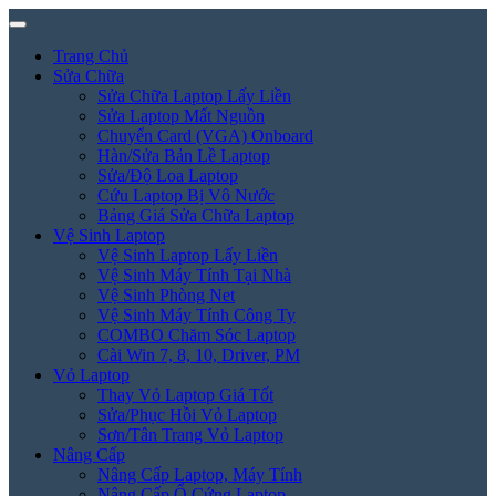
Trang Chủ
Sửa Chữa
Sửa Chữa Laptop Lấy Liền
Sửa Laptop Mất Nguồn
Chuyển Card (VGA) Onboard
Hàn/Sửa Bản Lề Laptop
Sửa/Độ Loa Laptop
Cứu Laptop Bị Vô Nước
Bảng Giá Sửa Chữa Laptop
Vệ Sinh Laptop
Vệ Sinh Laptop Lấy Liền
Vệ Sinh Máy Tính Tại Nhà
Vệ Sinh Phòng Net
Vệ Sinh Máy Tính Công Ty
COMBO Chăm Sóc Laptop
Cài Win 7, 8, 10, Driver, PM
Vỏ Laptop
Thay Vỏ Laptop Giá Tốt
Sửa/Phục Hồi Vỏ Laptop
Sơn/Tân Trang Vỏ Laptop
Nâng Cấp
Nâng Cấp Laptop, Máy Tính
Nâng Cấp Ổ Cứng Laptop