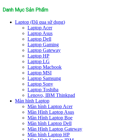
kiếm:
Danh Mục Sản Phẩm
Laptop (Đã qua sử dụng)
Laptop Acer
Laptop Asus
Laptop Dell
Laptop Gaming
Laptop Gateway
Laptop HP
Laptop LG
Laptop Macbook
Laptop MSI
Laptop Samsung
Laptop Sony
Laptop Toshiba
Lenovo, IBM Thinkpad
Màn hình Laptop
Màn hình Laptop Acer
Màn Hình Laptop Asus
Màn Hình Laptop Boe
Màn hình Laptop Dell
Màn Hình Laptop Gateway
Màn hình Laptop HP