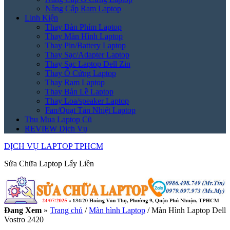
Nâng Cấp Ram Laptop
Linh Kiện
Thay Bàn Phím Laptop
Thay Màn Hình Laptop
Thay Pin/Battery Laptop
Thay Sạc/Adapter Laptop
Thay Sạc Laptop Dell Zin
Thay Ổ Cứng Laptop
Thay Ram Laptop
Thay Bản Lề Laptop
Thay Loa/speaker Laptop
Fan/Quạt Tản Nhiệt Laptop
Thu Mua Laptop Cũ
REVIEW Dịch Vụ
DỊCH VỤ LAPTOP TPHCM
Sửa Chữa Laptop Lấy Liền
Đang Xem
»
Trang chủ
/
Màn hình Laptop
/
Màn Hình Laptop Dell
Vostro 2420