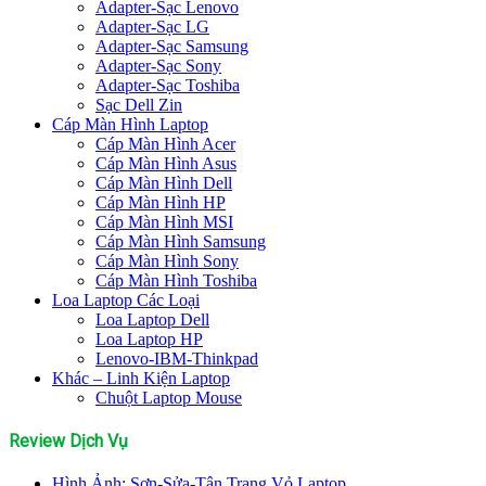
Adapter-Sạc Lenovo
Adapter-Sạc LG
Adapter-Sạc Samsung
Adapter-Sạc Sony
Adapter-Sạc Toshiba
Sạc Dell Zin
Cáp Màn Hình Laptop
Cáp Màn Hình Acer
Cáp Màn Hình Asus
Cáp Màn Hình Dell
Cáp Màn Hình HP
Cáp Màn Hình MSI
Cáp Màn Hình Samsung
Cáp Màn Hình Sony
Cáp Màn Hình Toshiba
Loa Laptop Các Loại
Loa Laptop Dell
Loa Laptop HP
Lenovo-IBM-Thinkpad
Khác – Linh Kiện Laptop
Chuột Laptop Mouse
Review Dịch Vụ
Hình Ảnh: Sơn-Sửa-Tân Trang Vỏ Laptop