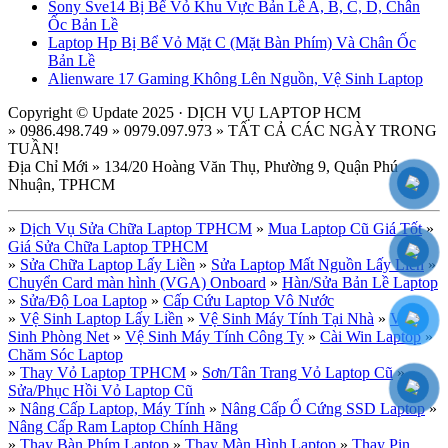
Sony Sve14 Bị Bể Vỏ Khu Vực Bản Lề A, B, C, D, Chân
Ốc Bản Lề
Laptop Hp Bị Bể Vỏ Mặt C (Mặt Bàn Phím) Và Chân Ốc
Bản Lề
Alienware 17 Gaming Không Lên Nguồn, Vệ Sinh Laptop
Copyright © Update 2025 · DỊCH VỤ LAPTOP HCM
» 0986.498.749 » 0979.097.973 » TẤT CẢ CÁC NGÀY TRONG
TUẦN!
Địa Chỉ Mới » 134/20 Hoàng Văn Thụ, Phường 9, Quận Phú
Nhuận, TPHCM
»
Dịch Vụ Sửa Chữa Laptop TPHCM
»
Mua Laptop Cũ Giá Tốt
»
Giá Sửa Chữa Laptop TPHCM
»
Sửa Chữa Laptop Lấy Liền
»
Sửa Laptop Mất Nguồn Lấy Liền
»
Chuyển Card màn hình (VGA) Onboard
»
Hàn/Sửa Bản Lề Laptop
»
Sửa/Độ Loa Laptop
»
Cấp Cứu Laptop Vô Nước
»
Vệ Sinh Laptop Lấy Liền
»
Vệ Sinh Máy Tính Tại Nhà
»
Vệ
Sinh Phòng Net
»
Vệ Sinh Máy Tính Công Ty
»
Cài Win Laptop
»
Chăm Sóc Laptop
»
Thay Vỏ Laptop TPHCM
»
Sơn/Tân Trang Vỏ Laptop Cũ
»
Sửa/Phục Hồi Vỏ Laptop Cũ
»
Nâng Cấp Laptop, Máy Tính
»
Nâng Cấp Ổ Cứng SSD Laptop
»
Nâng Cấp Ram Laptop Chính Hãng
»
Thay Bàn Phím Laptop
»
Thay Màn Hình Laptop
»
Thay Pin