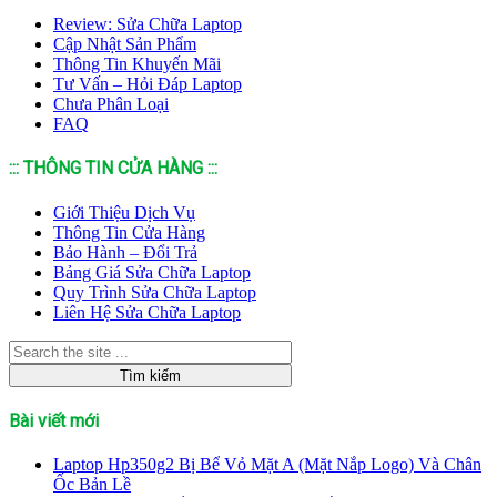
Review: Sửa Chữa Laptop
Cập Nhật Sản Phẩm
Thông Tin Khuyến Mãi
Tư Vấn – Hỏi Đáp Laptop
Chưa Phân Loại
FAQ
::: THÔNG TIN CỬA HÀNG :::
Giới Thiệu Dịch Vụ
Thông Tin Cửa Hàng
Bảo Hành – Đổi Trả
Bảng Giá Sửa Chữa Laptop
Quy Trình Sửa Chữa Laptop
Liên Hệ Sửa Chữa Laptop
Bài viết mới
Laptop Hp350g2 Bị Bể Vỏ Mặt A (Mặt Nắp Logo) Và Chân
Ốc Bản Lề