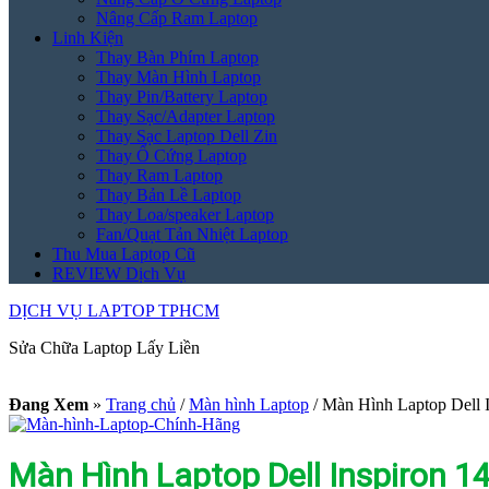
Nâng Cấp Ram Laptop
Linh Kiện
Thay Bàn Phím Laptop
Thay Màn Hình Laptop
Thay Pin/Battery Laptop
Thay Sạc/Adapter Laptop
Thay Sạc Laptop Dell Zin
Thay Ổ Cứng Laptop
Thay Ram Laptop
Thay Bản Lề Laptop
Thay Loa/speaker Laptop
Fan/Quạt Tản Nhiệt Laptop
Thu Mua Laptop Cũ
REVIEW Dịch Vụ
DỊCH VỤ LAPTOP TPHCM
Sửa Chữa Laptop Lấy Liền
Đang Xem
»
Trang chủ
/
Màn hình Laptop
/
Màn Hình Laptop Dell 
Màn Hình Laptop Dell Inspiron 1