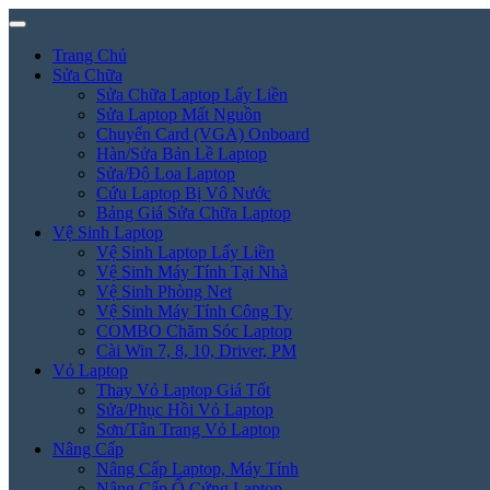
Trang Chủ
Sửa Chữa
Sửa Chữa Laptop Lấy Liền
Sửa Laptop Mất Nguồn
Chuyển Card (VGA) Onboard
Hàn/Sửa Bản Lề Laptop
Sửa/Độ Loa Laptop
Cứu Laptop Bị Vô Nước
Bảng Giá Sửa Chữa Laptop
Vệ Sinh Laptop
Vệ Sinh Laptop Lấy Liền
Vệ Sinh Máy Tính Tại Nhà
Vệ Sinh Phòng Net
Vệ Sinh Máy Tính Công Ty
COMBO Chăm Sóc Laptop
Cài Win 7, 8, 10, Driver, PM
Vỏ Laptop
Thay Vỏ Laptop Giá Tốt
Sửa/Phục Hồi Vỏ Laptop
Sơn/Tân Trang Vỏ Laptop
Nâng Cấp
Nâng Cấp Laptop, Máy Tính
Nâng Cấp Ổ Cứng Laptop