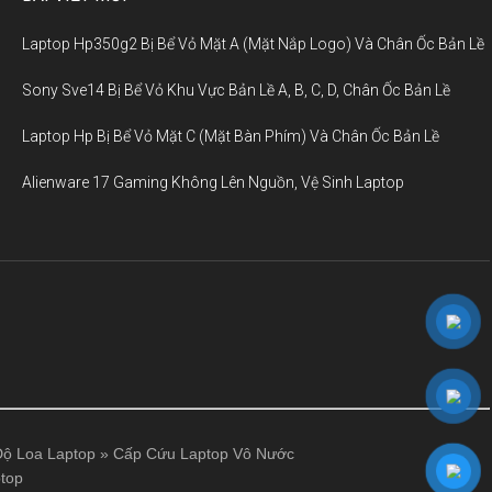
Laptop Hp350g2 Bị Bể Vỏ Mặt A (Mặt Nắp Logo) Và Chân Ốc Bản Lề
Sony Sve14 Bị Bể Vỏ Khu Vực Bản Lề A, B, C, D, Chân Ốc Bản Lề
Laptop Hp Bị Bể Vỏ Mặt C (Mặt Bàn Phím) Và Chân Ốc Bản Lề
Alienware 17 Gaming Không Lên Nguồn, Vệ Sinh Laptop
ộ Loa Laptop
»
Cấp Cứu Laptop Vô Nước
top