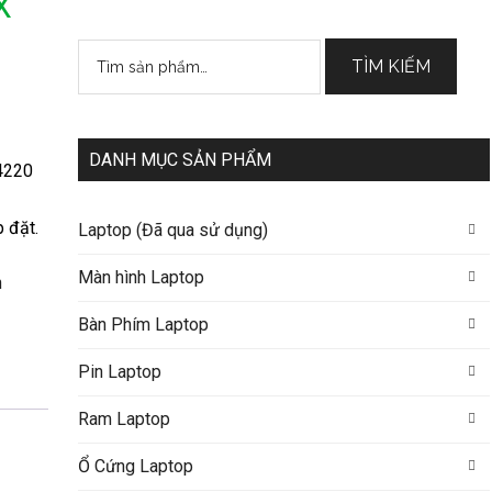
X
Tìm
TÌM KIẾM
kiếm:
DANH MỤC SẢN PHẨM
4220
 đặt.
Laptop (Đã qua sử dụng)
Màn hình Laptop
h
Bàn Phím Laptop
Pin Laptop
Ram Laptop
Ổ Cứng Laptop