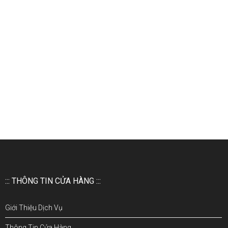
::: THÔNG TIN CỬA HÀNG :::
Giới Thiệu Dịch Vụ
Thông Tin Cửa Hàng