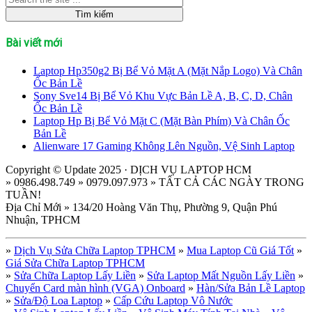
Bài viết mới
Laptop Hp350g2 Bị Bể Vỏ Mặt A (Mặt Nắp Logo) Và Chân
Ốc Bản Lề
Sony Sve14 Bị Bể Vỏ Khu Vực Bản Lề A, B, C, D, Chân
Ốc Bản Lề
Laptop Hp Bị Bể Vỏ Mặt C (Mặt Bàn Phím) Và Chân Ốc
Bản Lề
Alienware 17 Gaming Không Lên Nguồn, Vệ Sinh Laptop
Copyright © Update 2025 · DỊCH VỤ LAPTOP HCM
» 0986.498.749 » 0979.097.973 » TẤT CẢ CÁC NGÀY TRONG
TUẦN!
Địa Chỉ Mới » 134/20 Hoàng Văn Thụ, Phường 9, Quận Phú
Nhuận, TPHCM
»
Dịch Vụ Sửa Chữa Laptop TPHCM
»
Mua Laptop Cũ Giá Tốt
»
Giá Sửa Chữa Laptop TPHCM
»
Sửa Chữa Laptop Lấy Liền
»
Sửa Laptop Mất Nguồn Lấy Liền
»
Chuyển Card màn hình (VGA) Onboard
»
Hàn/Sửa Bản Lề Laptop
»
Sửa/Độ Loa Laptop
»
Cấp Cứu Laptop Vô Nước