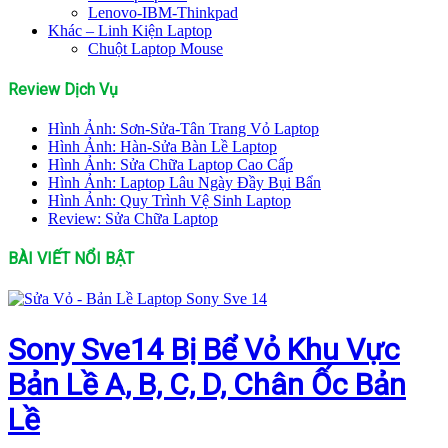
Lenovo-IBM-Thinkpad
Khác – Linh Kiện Laptop
Chuột Laptop Mouse
Review Dịch Vụ
Hình Ảnh: Sơn-Sửa-Tân Trang Vỏ Laptop
Hình Ảnh: Hàn-Sửa Bàn Lề Laptop
Hình Ảnh: Sửa Chữa Laptop Cao Cấp
Hình Ảnh: Laptop Lâu Ngày Đầy Bụi Bẩn
Hình Ảnh: Quy Trình Vệ Sinh Laptop
Review: Sửa Chữa Laptop
BÀI VIẾT NỔI BẬT
Sony Sve14 Bị Bể Vỏ Khu Vực
Bản Lề A, B, C, D, Chân Ốc Bản
Lề