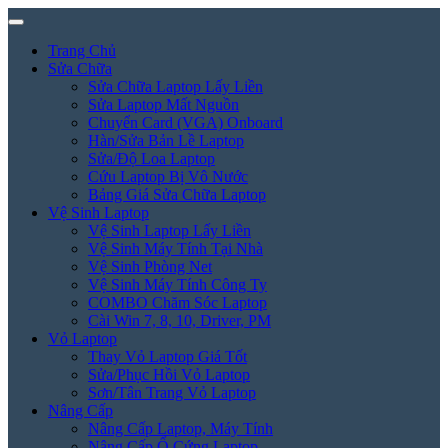
Trang Chủ
Sửa Chữa
Sửa Chữa Laptop Lấy Liền
Sửa Laptop Mất Nguồn
Chuyển Card (VGA) Onboard
Hàn/Sửa Bản Lề Laptop
Sửa/Độ Loa Laptop
Cứu Laptop Bị Vô Nước
Bảng Giá Sửa Chữa Laptop
Vệ Sinh Laptop
Vệ Sinh Laptop Lấy Liền
Vệ Sinh Máy Tính Tại Nhà
Vệ Sinh Phòng Net
Vệ Sinh Máy Tính Công Ty
COMBO Chăm Sóc Laptop
Cài Win 7, 8, 10, Driver, PM
Vỏ Laptop
Thay Vỏ Laptop Giá Tốt
Sửa/Phục Hồi Vỏ Laptop
Sơn/Tân Trang Vỏ Laptop
Nâng Cấp
Nâng Cấp Laptop, Máy Tính
Nâng Cấp Ổ Cứng Laptop