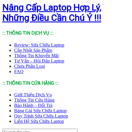
Nâng Cấp Laptop Hợp Lý,
Những Điều Cần Chú Ý !!!
::: THÔNG TIN DỊCH VỤ :::
Review: Sửa Chữa Laptop
Cập Nhật Sản Phẩm
Thông Tin Khuyến Mãi
Tư Vấn – Hỏi Đáp Laptop
Chưa Phân Loại
FAQ
::: THÔNG TIN CỬA HÀNG :::
Giới Thiệu Dịch Vụ
Thông Tin Cửa Hàng
Bảo Hành – Đổi Trả
Bảng Giá Sửa Chữa Laptop
Quy Trình Sửa Chữa Laptop
Liên Hệ Sửa Chữa Laptop