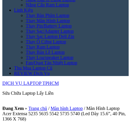
Nâng Cấp Ram Laptop
Linh Kiện
Thay Bàn Phím Laptop
Thay Màn Hình Laptop
Thay Pin/Battery Laptop
Thay Sạc/Adapter Laptop
Thay Sạc Laptop Dell Zin
Thay Ổ Cứng Laptop
Thay Ram Laptop
Thay Bản Lề Laptop
Thay Loa/speaker Laptop
Fan/Quạt Tản Nhiệt Laptop
Thu Mua Laptop Cũ
REVIEW Dịch Vụ
DỊCH VỤ LAPTOP TPHCM
Sửa Chữa Laptop Lấy Liền
Đang Xem
»
Trang chủ
/
Màn hình Laptop
/
Màn Hình Laptop
Acer Extensa 5235 5635 5542 5735 5740 (Led Dày 15.6”, 40 Pin,
1366 X 768)