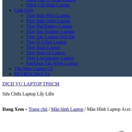
Nâng Cấp Ram Laptop
Linh Kiện
Thay Bàn Phím Laptop
Thay Màn Hình Laptop
Thay Pin/Battery Laptop
Thay Sạc/Adapter Laptop
Thay Sạc Laptop Dell Zin
Thay Ổ Cứng Laptop
Thay Ram Laptop
Thay Bản Lề Laptop
Thay Loa/speaker Laptop
Fan/Quạt Tản Nhiệt Laptop
Thu Mua Laptop Cũ
REVIEW Dịch Vụ
DỊCH VỤ LAPTOP TPHCM
Sửa Chữa Laptop Lấy Liền
Đang Xem
»
Trang chủ
/
Màn hình Laptop
/
Màn Hình Laptop Acer A