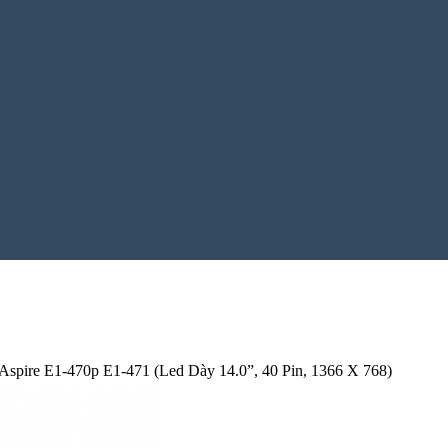
spire E1-470p E1-471 (Led Dày 14.0”, 40 Pin, 1366 X 768)