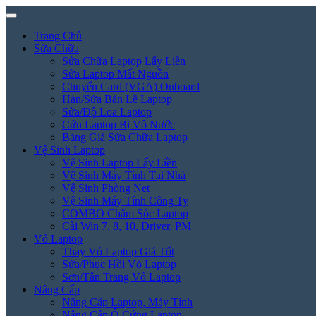
Trang Chủ
Sửa Chữa
Sửa Chữa Laptop Lấy Liền
Sửa Laptop Mất Nguồn
Chuyển Card (VGA) Onboard
Hàn/Sửa Bản Lề Laptop
Sửa/Độ Loa Laptop
Cứu Laptop Bị Vô Nước
Bảng Giá Sửa Chữa Laptop
Vệ Sinh Laptop
Vệ Sinh Laptop Lấy Liền
Vệ Sinh Máy Tính Tại Nhà
Vệ Sinh Phòng Net
Vệ Sinh Máy Tính Công Ty
COMBO Chăm Sóc Laptop
Cài Win 7, 8, 10, Driver, PM
Vỏ Laptop
Thay Vỏ Laptop Giá Tốt
Sửa/Phục Hồi Vỏ Laptop
Sơn/Tân Trang Vỏ Laptop
Nâng Cấp
Nâng Cấp Laptop, Máy Tính
Nâng Cấp Ổ Cứng Laptop