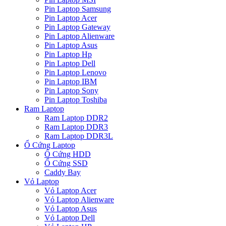
Pin Laptop Samsung
Pin Laptop Acer
Pin Laptop Gateway
Pin Laptop Alienware
Pin Laptop Asus
Pin Laptop Hp
Pin Laptop Dell
Pin Laptop Lenovo
Pin Laptop IBM
Pin Laptop Sony
Pin Laptop Toshiba
Ram Laptop
Ram Laptop DDR2
Ram Laptop DDR3
Ram Laptop DDR3L
Ổ Cứng Laptop
Ổ Cứng HDD
Ổ Cứng SSD
Caddy Bay
Vỏ Laptop
Vỏ Laptop Acer
Vỏ Laptop Alienware
Vỏ Laptop Asus
Vỏ Laptop Dell