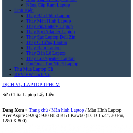
Nâng Cấp Ram Laptop
Linh Kiện
Thay Bàn Phím Laptop
Thay Màn Hình Laptop
Thay Pin/Battery Laptop
Thay Sạc/Adapter Laptop
Thay Sạc Laptop Dell Zin
Thay Ổ Cứng Laptop
Thay Ram Laptop
Thay Bản Lề Laptop
Thay Loa/speaker Laptop
Fan/Quạt Tản Nhiệt Laptop
Thu Mua Laptop Cũ
REVIEW Dịch Vụ
DỊCH VỤ LAPTOP TPHCM
Sửa Chữa Laptop Lấy Liền
Đang Xem
»
Trang chủ
/
Màn hình Laptop
/
Màn Hình Laptop
Acer Aspire 5920g 5930 Bl50 Bl51 Kaw60 (LCD 15.4”, 30 Pin,
1280 X 800)