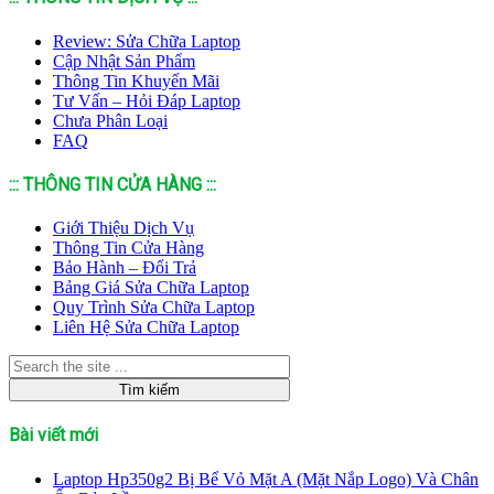
Review: Sửa Chữa Laptop
Cập Nhật Sản Phẩm
Thông Tin Khuyến Mãi
Tư Vấn – Hỏi Đáp Laptop
Chưa Phân Loại
FAQ
::: THÔNG TIN CỬA HÀNG :::
Giới Thiệu Dịch Vụ
Thông Tin Cửa Hàng
Bảo Hành – Đổi Trả
Bảng Giá Sửa Chữa Laptop
Quy Trình Sửa Chữa Laptop
Liên Hệ Sửa Chữa Laptop
Bài viết mới
Laptop Hp350g2 Bị Bể Vỏ Mặt A (Mặt Nắp Logo) Và Chân