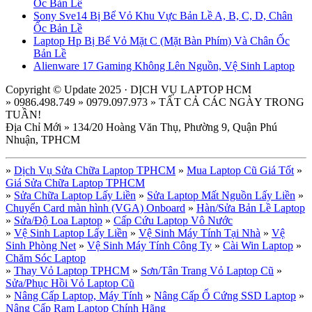
Ốc Bản Lề
Sony Sve14 Bị Bể Vỏ Khu Vực Bản Lề A, B, C, D, Chân
Ốc Bản Lề
Laptop Hp Bị Bể Vỏ Mặt C (Mặt Bàn Phím) Và Chân Ốc
Bản Lề
Alienware 17 Gaming Không Lên Nguồn, Vệ Sinh Laptop
Copyright © Update 2025 · DỊCH VỤ LAPTOP HCM
» 0986.498.749 » 0979.097.973 » TẤT CẢ CÁC NGÀY TRONG
TUẦN!
Địa Chỉ Mới » 134/20 Hoàng Văn Thụ, Phường 9, Quận Phú
Nhuận, TPHCM
»
Dịch Vụ Sửa Chữa Laptop TPHCM
»
Mua Laptop Cũ Giá Tốt
»
Giá Sửa Chữa Laptop TPHCM
»
Sửa Chữa Laptop Lấy Liền
»
Sửa Laptop Mất Nguồn Lấy Liền
»
Chuyển Card màn hình (VGA) Onboard
»
Hàn/Sửa Bản Lề Laptop
»
Sửa/Độ Loa Laptop
»
Cấp Cứu Laptop Vô Nước
»
Vệ Sinh Laptop Lấy Liền
»
Vệ Sinh Máy Tính Tại Nhà
»
Vệ
Sinh Phòng Net
»
Vệ Sinh Máy Tính Công Ty
»
Cài Win Laptop
»
Chăm Sóc Laptop
»
Thay Vỏ Laptop TPHCM
»
Sơn/Tân Trang Vỏ Laptop Cũ
»
Sửa/Phục Hồi Vỏ Laptop Cũ
»
Nâng Cấp Laptop, Máy Tính
»
Nâng Cấp Ổ Cứng SSD Laptop
»
Nâng Cấp Ram Laptop Chính Hãng