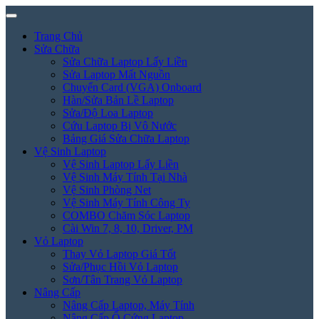
Trang Chủ
Sửa Chữa
Sửa Chữa Laptop Lấy Liền
Sửa Laptop Mất Nguồn
Chuyển Card (VGA) Onboard
Hàn/Sửa Bản Lề Laptop
Sửa/Độ Loa Laptop
Cứu Laptop Bị Vô Nước
Bảng Giá Sửa Chữa Laptop
Vệ Sinh Laptop
Vệ Sinh Laptop Lấy Liền
Vệ Sinh Máy Tính Tại Nhà
Vệ Sinh Phòng Net
Vệ Sinh Máy Tính Công Ty
COMBO Chăm Sóc Laptop
Cài Win 7, 8, 10, Driver, PM
Vỏ Laptop
Thay Vỏ Laptop Giá Tốt
Sửa/Phục Hồi Vỏ Laptop
Sơn/Tân Trang Vỏ Laptop
Nâng Cấp
Nâng Cấp Laptop, Máy Tính
Nâng Cấp Ổ Cứng Laptop