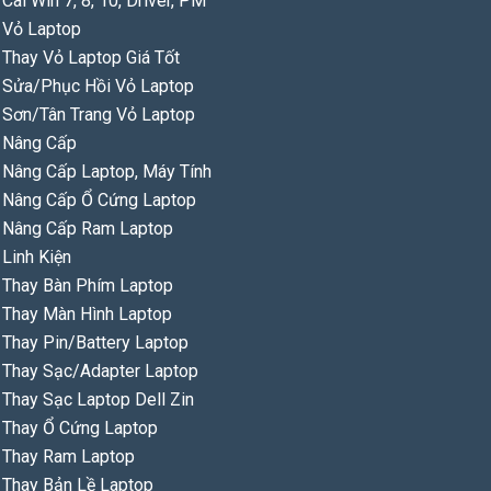
Liên Hệ
Cài Win 7, 8, 10, Driver, PM
Vỏ Laptop
Thay Vỏ Laptop Giá Tốt
Sản phẩm:
Linh kiện chính hãng.
Sửa/Phục Hồi Vỏ Laptop
Bảo hành:
6 tháng.
Sơn/Tân Trang Vỏ Laptop
Free
lắp đặt.
Nâng Cấp
Nâng Cấp Laptop, Máy Tính
SKU:
d2585fd61385
Danh mục:
Fan Tản Nhiệt Laptop
,
Fan Tản 
Nâng Cấp Ổ Cứng Laptop
Mô tả
Nâng Cấp Ram Laptop
Mô tả
Linh Kiện
Thay Bàn Phím Laptop
Fan-Quạt Tản Nhiệt Cpu Samsung Q3
Thay Màn Hình Laptop
Thay Pin/Battery Laptop
GIÁ BÁN QUẠT
(Chưa tính các bộ phận còn lại)
Thay Sạc/Adapter Laptop
Sản phẩm:
Linh kiện chính hãng.
Thay Sạc Laptop Dell Zin
Bảo hành:
6 tháng.
Thay Ổ Cứng Laptop
Free
lắp đặt.
Thay Ram Laptop
– Sử dụng cho model laptop Samsung Q308 Q310 Series
Thay Bản Lề Laptop