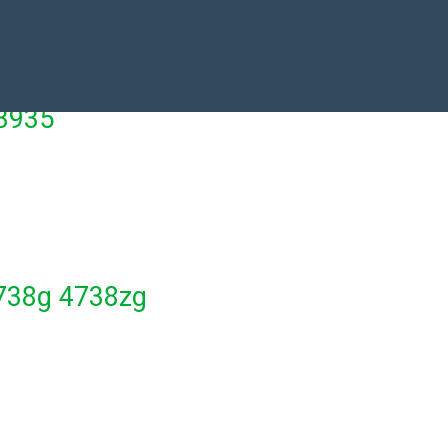
 3935
4738g 4738zg