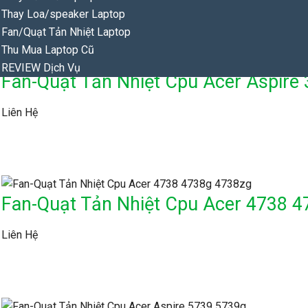
Thay Loa/speaker Laptop
Sản phẩm tương tự
Fan/Quạt Tản Nhiệt Laptop
Thu Mua Laptop Cũ
REVIEW Dịch Vụ
Fan-Quạt Tản Nhiệt Cpu Acer Aspire
Liên Hệ
Fan-Quạt Tản Nhiệt Cpu Acer 4738 
Liên Hệ