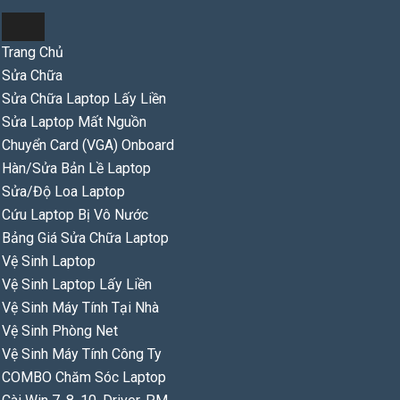
Trang Chủ
Sửa Chữa
Sửa Chữa Laptop Lấy Liền
Sửa Laptop Mất Nguồn
Chuyển Card (VGA) Onboard
Hàn/Sửa Bản Lề Laptop
Sửa/Độ Loa Laptop
Cứu Laptop Bị Vô Nước
Bảng Giá Sửa Chữa Laptop
Đang Xem
»
Trang chủ
/
Fan Tản Nhiệt Laptop
/
Fan-Quạt Tản N
Vệ Sinh Laptop
Vệ Sinh Laptop Lấy Liền
Vệ Sinh Máy Tính Tại Nhà
Vệ Sinh Phòng Net
Fan-Quạt Tản Nhiệt Cpu Samsun
Vệ Sinh Máy Tính Công Ty
COMBO Chăm Sóc Laptop