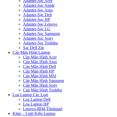
Adapter-Sạc Acer
Adapter-Sạc Apple
Adapter-Sạc Asus
Adapter-Sạc Dell
Adapter-Sạc HP
Adapter-Sạc Lenovo
Adapter-Sạc LG
Adapter-Sạc Samsung
Adapter-Sạc Sony
Adapter-Sạc Toshiba
Sạc Dell Zin
Cáp Màn Hình Laptop
Cáp Màn Hình Acer
Cáp Màn Hình Asus
Cáp Màn Hình Dell
Cáp Màn Hình HP
Cáp Màn Hình MSI
Cáp Màn Hình Samsung
Cáp Màn Hình Sony
Cáp Màn Hình Toshiba
Loa Laptop Các Loại
Loa Laptop Dell
Loa Laptop HP
Lenovo-IBM-Thinkpad
Khác – Linh Kiện Laptop