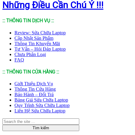
Những Điều Cần Chú Ý !!!
::: THÔNG TIN DỊCH VỤ :::
Review: Sửa Chữa Laptop
Cập Nhật Sản Phẩm
Thông Tin Khuyến Mãi
Tư Vấn – Hỏi Đáp Laptop
Chưa Phân Loại
FAQ
::: THÔNG TIN CỬA HÀNG :::
Giới Thiệu Dịch Vụ
Thông Tin Cửa Hàng
Bảo Hành – Đổi Trả
Bảng Giá Sửa Chữa Laptop
Quy Trình Sửa Chữa Laptop
Liên Hệ Sửa Chữa Laptop