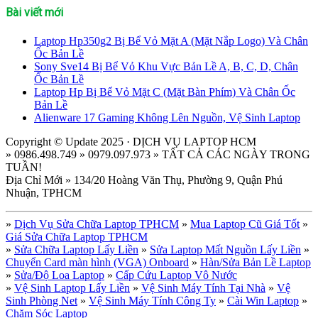
Bài viết mới
Laptop Hp350g2 Bị Bể Vỏ Mặt A (Mặt Nắp Logo) Và Chân
Ốc Bản Lề
Sony Sve14 Bị Bể Vỏ Khu Vực Bản Lề A, B, C, D, Chân
Ốc Bản Lề
Laptop Hp Bị Bể Vỏ Mặt C (Mặt Bàn Phím) Và Chân Ốc
Bản Lề
Alienware 17 Gaming Không Lên Nguồn, Vệ Sinh Laptop
Copyright © Update 2025 · DỊCH VỤ LAPTOP HCM
» 0986.498.749 » 0979.097.973 » TẤT CẢ CÁC NGÀY TRONG
TUẦN!
Địa Chỉ Mới » 134/20 Hoàng Văn Thụ, Phường 9, Quận Phú
Nhuận, TPHCM
»
Dịch Vụ Sửa Chữa Laptop TPHCM
»
Mua Laptop Cũ Giá Tốt
»
Giá Sửa Chữa Laptop TPHCM
»
Sửa Chữa Laptop Lấy Liền
»
Sửa Laptop Mất Nguồn Lấy Liền
»
Chuyển Card màn hình (VGA) Onboard
»
Hàn/Sửa Bản Lề Laptop
»
Sửa/Độ Loa Laptop
»
Cấp Cứu Laptop Vô Nước
»
Vệ Sinh Laptop Lấy Liền
»
Vệ Sinh Máy Tính Tại Nhà
»
Vệ
Sinh Phòng Net
»
Vệ Sinh Máy Tính Công Ty
»
Cài Win Laptop
»
Chăm Sóc Laptop