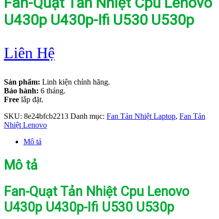
Fan-Quạt Tản Nhiệt Cpu Lenovo
U430p U430p-Ifi U530 U530p
Liên Hệ
Sản phẩm:
Linh kiện chính hãng.
Bảo hành:
6 tháng.
Free
lắp đặt.
SKU:
8e24bfcb2213
Danh mục:
Fan Tản Nhiệt Laptop
,
Fan Tản
Nhiệt Lenovo
Mô tả
Mô tả
Fan-Quạt Tản Nhiệt Cpu Lenovo
U430p U430p-Ifi U530 U530p