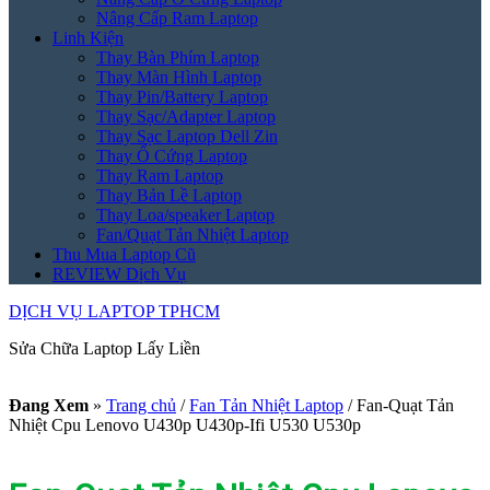
Nâng Cấp Ram Laptop
Linh Kiện
Thay Bàn Phím Laptop
Thay Màn Hình Laptop
Thay Pin/Battery Laptop
Thay Sạc/Adapter Laptop
Thay Sạc Laptop Dell Zin
Thay Ổ Cứng Laptop
Thay Ram Laptop
Thay Bản Lề Laptop
Thay Loa/speaker Laptop
Fan/Quạt Tản Nhiệt Laptop
Thu Mua Laptop Cũ
REVIEW Dịch Vụ
DỊCH VỤ LAPTOP TPHCM
Sửa Chữa Laptop Lấy Liền
Đang Xem
»
Trang chủ
/
Fan Tản Nhiệt Laptop
/
Fan-Quạt Tản
Nhiệt Cpu Lenovo U430p U430p-Ifi U530 U530p