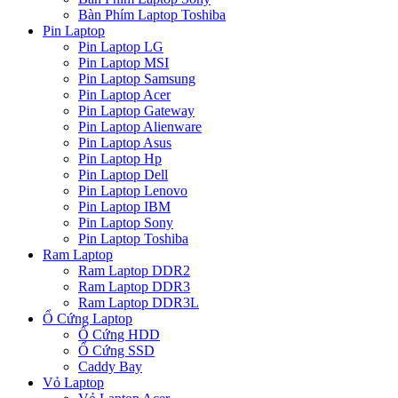
Bàn Phím Laptop Toshiba
Pin Laptop
Pin Laptop LG
Pin Laptop MSI
Pin Laptop Samsung
Pin Laptop Acer
Pin Laptop Gateway
Pin Laptop Alienware
Pin Laptop Asus
Pin Laptop Hp
Pin Laptop Dell
Pin Laptop Lenovo
Pin Laptop IBM
Pin Laptop Sony
Pin Laptop Toshiba
Ram Laptop
Ram Laptop DDR2
Ram Laptop DDR3
Ram Laptop DDR3L
Ổ Cứng Laptop
Ổ Cứng HDD
Ổ Cứng SSD
Caddy Bay
Vỏ Laptop