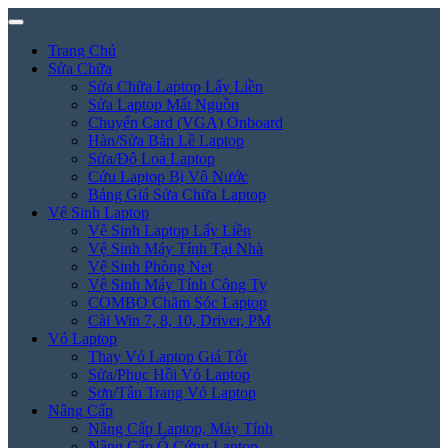
Trang Chủ
Sửa Chữa
Sửa Chữa Laptop Lấy Liền
Sửa Laptop Mất Nguồn
Chuyển Card (VGA) Onboard
Hàn/Sửa Bản Lề Laptop
Sửa/Độ Loa Laptop
Cứu Laptop Bị Vô Nước
Bảng Giá Sửa Chữa Laptop
Vệ Sinh Laptop
Vệ Sinh Laptop Lấy Liền
Vệ Sinh Máy Tính Tại Nhà
Vệ Sinh Phòng Net
Vệ Sinh Máy Tính Công Ty
COMBO Chăm Sóc Laptop
Cài Win 7, 8, 10, Driver, PM
Vỏ Laptop
Thay Vỏ Laptop Giá Tốt
Sửa/Phục Hồi Vỏ Laptop
Sơn/Tân Trang Vỏ Laptop
Nâng Cấp
Nâng Cấp Laptop, Máy Tính
Nâng Cấp Ổ Cứng Laptop