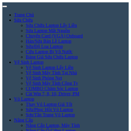
Trang Chủ
Sửa Chữa
Sửa Chữa Laptop Lấy Liền
Sửa Laptop Mất Nguồn
Chuyển Card (VGA) Onboard
Hàn/Sửa Bản Lề Laptop
Sửa/Độ Loa Laptop
Cứu Laptop Bị Vô Nước
Bảng Giá Sửa Chữa Laptop
Vệ Sinh Laptop
Vệ Sinh Laptop Lấy Liền
Vệ Sinh Máy Tính Tại Nhà
Vệ Sinh Phòng Net
Vệ Sinh Máy Tính Công Ty
COMBO Chăm Sóc Laptop
Cài Win 7, 8, 10, Driver, PM
Vỏ Laptop
Thay Vỏ Laptop Giá Tốt
Sửa/Phục Hồi Vỏ Laptop
Sơn/Tân Trang Vỏ Laptop
Nâng Cấp
Nâng Cấp Laptop, Máy Tính
Nâng Cấp Ổ Cứng Laptop