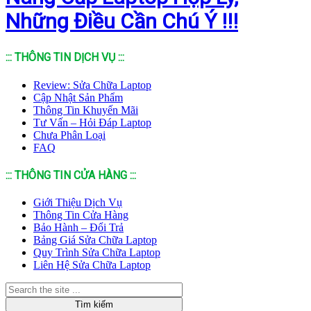
Những Điều Cần Chú Ý !!!
::: THÔNG TIN DỊCH VỤ :::
Review: Sửa Chữa Laptop
Cập Nhật Sản Phẩm
Thông Tin Khuyến Mãi
Tư Vấn – Hỏi Đáp Laptop
Chưa Phân Loại
FAQ
::: THÔNG TIN CỬA HÀNG :::
Giới Thiệu Dịch Vụ
Thông Tin Cửa Hàng
Bảo Hành – Đổi Trả
Bảng Giá Sửa Chữa Laptop
Quy Trình Sửa Chữa Laptop
Liên Hệ Sửa Chữa Laptop