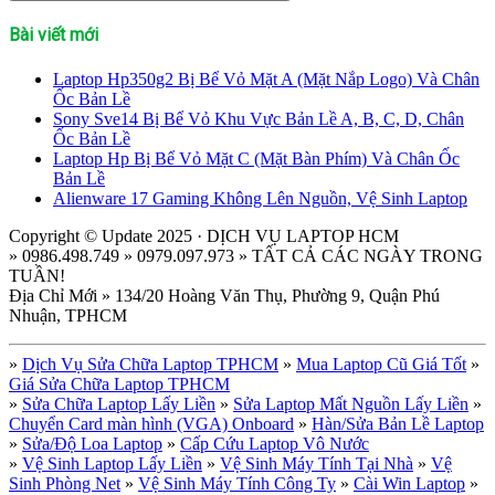
Bài viết mới
Laptop Hp350g2 Bị Bể Vỏ Mặt A (Mặt Nắp Logo) Và Chân
Ốc Bản Lề
Sony Sve14 Bị Bể Vỏ Khu Vực Bản Lề A, B, C, D, Chân
Ốc Bản Lề
Laptop Hp Bị Bể Vỏ Mặt C (Mặt Bàn Phím) Và Chân Ốc
Bản Lề
Alienware 17 Gaming Không Lên Nguồn, Vệ Sinh Laptop
Copyright © Update 2025 · DỊCH VỤ LAPTOP HCM
» 0986.498.749 » 0979.097.973 » TẤT CẢ CÁC NGÀY TRONG
TUẦN!
Địa Chỉ Mới » 134/20 Hoàng Văn Thụ, Phường 9, Quận Phú
Nhuận, TPHCM
»
Dịch Vụ Sửa Chữa Laptop TPHCM
»
Mua Laptop Cũ Giá Tốt
»
Giá Sửa Chữa Laptop TPHCM
»
Sửa Chữa Laptop Lấy Liền
»
Sửa Laptop Mất Nguồn Lấy Liền
»
Chuyển Card màn hình (VGA) Onboard
»
Hàn/Sửa Bản Lề Laptop
»
Sửa/Độ Loa Laptop
»
Cấp Cứu Laptop Vô Nước
»
Vệ Sinh Laptop Lấy Liền
»
Vệ Sinh Máy Tính Tại Nhà
»
Vệ
Sinh Phòng Net
»
Vệ Sinh Máy Tính Công Ty
»
Cài Win Laptop
»