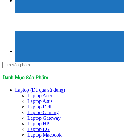
Tìm
kiếm:
Danh Mục Sản Phẩm
Laptop (Đã qua sử dụng)
Laptop Acer
Laptop Asus
Laptop Dell
Laptop Gaming
Laptop Gateway
Laptop HP
Laptop LG
Laptop Macbook