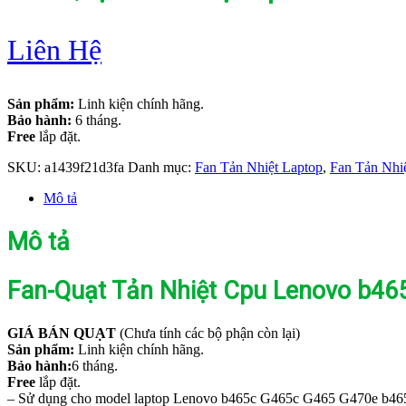
Liên Hệ
Sản phẩm:
Linh kiện chính hãng.
Bảo hành:
6 tháng.
Free
lắp đặt.
SKU:
a1439f21d3fa
Danh mục:
Fan Tản Nhiệt Laptop
,
Fan Tản Nhi
Mô tả
Mô tả
Fan-Quạt Tản Nhiệt Cpu Lenovo b4
GIÁ BÁN QUẠT
(Chưa tính các bộ phận còn lại)
Sản phẩm:
Linh kiện chính hãng.
Bảo hành:
6 tháng.
Free
lắp đặt.
– Sử dụng cho model laptop Lenovo b465c G465c G465 G470e b46