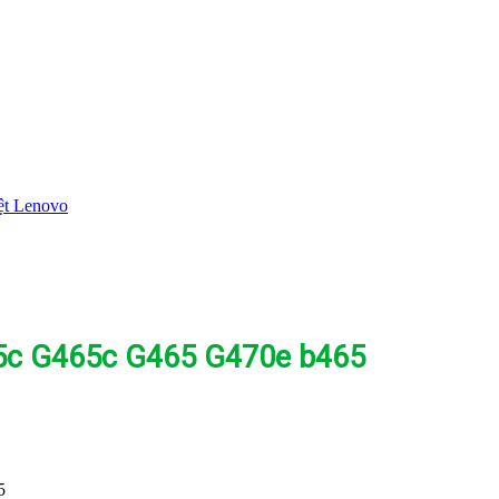
ệt Lenovo
65c G465c G465 G470e b465
5