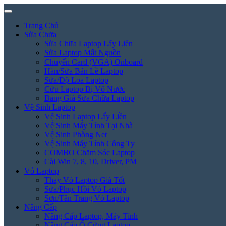
Trang Chủ
Sửa Chữa
Sửa Chữa Laptop Lấy Liền
Sửa Laptop Mất Nguồn
Chuyển Card (VGA) Onboard
Hàn/Sửa Bản Lề Laptop
Sửa/Độ Loa Laptop
Cứu Laptop Bị Vô Nước
Bảng Giá Sửa Chữa Laptop
Vệ Sinh Laptop
Vệ Sinh Laptop Lấy Liền
Vệ Sinh Máy Tính Tại Nhà
Vệ Sinh Phòng Net
Vệ Sinh Máy Tính Công Ty
COMBO Chăm Sóc Laptop
Cài Win 7, 8, 10, Driver, PM
Vỏ Laptop
Thay Vỏ Laptop Giá Tốt
Sửa/Phục Hồi Vỏ Laptop
Sơn/Tân Trang Vỏ Laptop
Nâng Cấp
Nâng Cấp Laptop, Máy Tính
Nâng Cấp Ổ Cứng Laptop