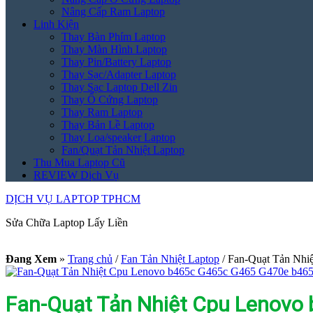
Nâng Cấp Ram Laptop
Linh Kiện
Thay Bàn Phím Laptop
Thay Màn Hình Laptop
Thay Pin/Battery Laptop
Thay Sạc/Adapter Laptop
Thay Sạc Laptop Dell Zin
Thay Ổ Cứng Laptop
Thay Ram Laptop
Thay Bản Lề Laptop
Thay Loa/speaker Laptop
Fan/Quạt Tản Nhiệt Laptop
Thu Mua Laptop Cũ
REVIEW Dịch Vụ
DỊCH VỤ LAPTOP TPHCM
Sửa Chữa Laptop Lấy Liền
Đang Xem
»
Trang chủ
/
Fan Tản Nhiệt Laptop
/
Fan-Quạt Tản Nhi
Fan-Quạt Tản Nhiệt Cpu Lenovo