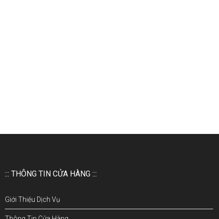
::: THÔNG TIN CỬA HÀNG :::
Giới Thiệu Dịch Vụ
Thông Tin Cửa Hàng