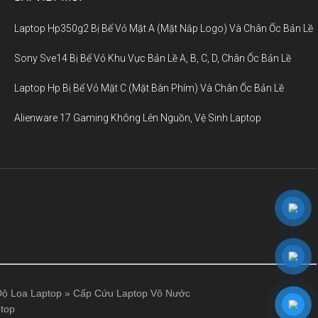
Laptop Hp350g2 Bị Bể Vỏ Mặt A (Mặt Nắp Logo) Và Chân Ốc Bản Lề
Sony Sve14 Bị Bể Vỏ Khu Vực Bản Lề A, B, C, D, Chân Ốc Bản Lề
Laptop Hp Bị Bể Vỏ Mặt C (Mặt Bàn Phím) Và Chân Ốc Bản Lề
Alienware 17 Gaming Không Lên Nguồn, Vệ Sinh Laptop
ộ Loa Laptop
»
Cấp Cứu Laptop Vô Nước
top