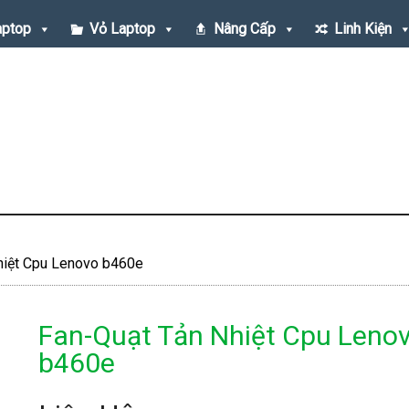
aptop
Vỏ Laptop
Nâng Cấp
Linh Kiện
hiệt Cpu Lenovo b460e
Fan-Quạt Tản Nhiệt Cpu Leno
b460e