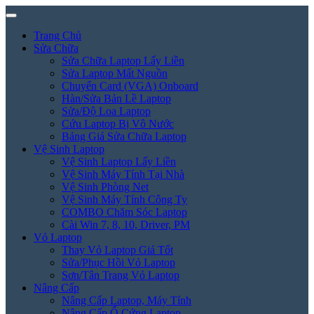
Trang Chủ
Sửa Chữa
Sửa Chữa Laptop Lấy Liền
Sửa Laptop Mất Nguồn
Chuyển Card (VGA) Onboard
Hàn/Sửa Bản Lề Laptop
Sửa/Độ Loa Laptop
Cứu Laptop Bị Vô Nước
Bảng Giá Sửa Chữa Laptop
Vệ Sinh Laptop
Vệ Sinh Laptop Lấy Liền
Vệ Sinh Máy Tính Tại Nhà
Vệ Sinh Phòng Net
Vệ Sinh Máy Tính Công Ty
COMBO Chăm Sóc Laptop
Cài Win 7, 8, 10, Driver, PM
Vỏ Laptop
Thay Vỏ Laptop Giá Tốt
Sửa/Phục Hồi Vỏ Laptop
Sơn/Tân Trang Vỏ Laptop
Nâng Cấp
Nâng Cấp Laptop, Máy Tính
Nâng Cấp Ổ Cứng Laptop