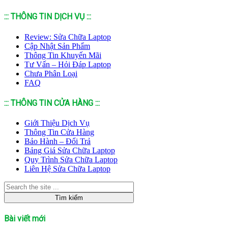
::: THÔNG TIN DỊCH VỤ :::
Review: Sửa Chữa Laptop
Cập Nhật Sản Phẩm
Thông Tin Khuyến Mãi
Tư Vấn – Hỏi Đáp Laptop
Chưa Phân Loại
FAQ
::: THÔNG TIN CỬA HÀNG :::
Giới Thiệu Dịch Vụ
Thông Tin Cửa Hàng
Bảo Hành – Đổi Trả
Bảng Giá Sửa Chữa Laptop
Quy Trình Sửa Chữa Laptop
Liên Hệ Sửa Chữa Laptop
Bài viết mới