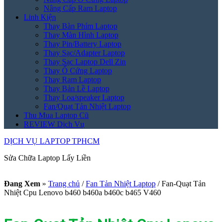
Nâng Cấp Ram Laptop
Linh Kiện
Thay Bàn Phím Laptop
Thay Màn Hình Laptop
Thay Pin/Battery Laptop
Thay Sạc/Adapter Laptop
Thay Sạc Laptop Dell Zin
Thay Ổ Cứng Laptop
Thay Ram Laptop
Thay Bản Lề Laptop
Thay Loa/speaker Laptop
Fan/Quạt Tản Nhiệt Laptop
Thu Mua Laptop Cũ
REVIEW Dịch Vụ
DỊCH VỤ LAPTOP TPHCM
Sửa Chữa Laptop Lấy Liền
Đang Xem
»
Trang chủ
/
Fan Tản Nhiệt Laptop
/
Fan-Quạt Tản
Nhiệt Cpu Lenovo b460 b460a b460c b465 V460