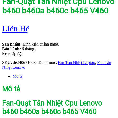
Fan-Quạt Tản Nhiệt Cpu Lenovo
b460 b460a b460c b465 V460
Liên Hệ
Sản phẩm:
Linh kiện chính hãng.
Bảo hành:
6 tháng.
Free
lắp đặt.
SKU:
de2406710e8a
Danh mục:
Fan Tản Nhiệt Laptop
,
Fan Tản
Nhiệt Lenovo
Mô tả
Mô tả
Fan-Quạt Tản Nhiệt Cpu Lenovo
b460 b460a b460c b465 V460