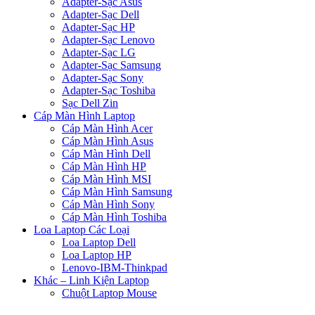
Adapter-Sạc Asus
Adapter-Sạc Dell
Adapter-Sạc HP
Adapter-Sạc Lenovo
Adapter-Sạc LG
Adapter-Sạc Samsung
Adapter-Sạc Sony
Adapter-Sạc Toshiba
Sạc Dell Zin
Cáp Màn Hình Laptop
Cáp Màn Hình Acer
Cáp Màn Hình Asus
Cáp Màn Hình Dell
Cáp Màn Hình HP
Cáp Màn Hình MSI
Cáp Màn Hình Samsung
Cáp Màn Hình Sony
Cáp Màn Hình Toshiba
Loa Laptop Các Loại
Loa Laptop Dell
Loa Laptop HP
Lenovo-IBM-Thinkpad
Khác – Linh Kiện Laptop
Chuột Laptop Mouse