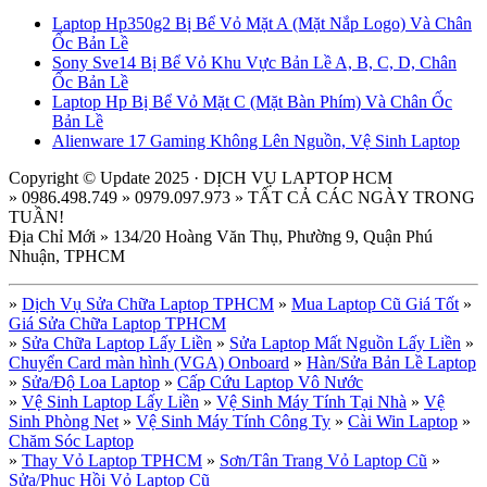
Laptop Hp350g2 Bị Bể Vỏ Mặt A (Mặt Nắp Logo) Và Chân
Ốc Bản Lề
Sony Sve14 Bị Bể Vỏ Khu Vực Bản Lề A, B, C, D, Chân
Ốc Bản Lề
Laptop Hp Bị Bể Vỏ Mặt C (Mặt Bàn Phím) Và Chân Ốc
Bản Lề
Alienware 17 Gaming Không Lên Nguồn, Vệ Sinh Laptop
Copyright © Update 2025 · DỊCH VỤ LAPTOP HCM
» 0986.498.749 » 0979.097.973 » TẤT CẢ CÁC NGÀY TRONG
TUẦN!
Địa Chỉ Mới » 134/20 Hoàng Văn Thụ, Phường 9, Quận Phú
Nhuận, TPHCM
»
Dịch Vụ Sửa Chữa Laptop TPHCM
»
Mua Laptop Cũ Giá Tốt
»
Giá Sửa Chữa Laptop TPHCM
»
Sửa Chữa Laptop Lấy Liền
»
Sửa Laptop Mất Nguồn Lấy Liền
»
Chuyển Card màn hình (VGA) Onboard
»
Hàn/Sửa Bản Lề Laptop
»
Sửa/Độ Loa Laptop
»
Cấp Cứu Laptop Vô Nước
»
Vệ Sinh Laptop Lấy Liền
»
Vệ Sinh Máy Tính Tại Nhà
»
Vệ
Sinh Phòng Net
»
Vệ Sinh Máy Tính Công Ty
»
Cài Win Laptop
»
Chăm Sóc Laptop
»
Thay Vỏ Laptop TPHCM
»
Sơn/Tân Trang Vỏ Laptop Cũ
»
Sửa/Phục Hồi Vỏ Laptop Cũ