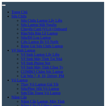
Trang Chủ
Sửa Chữa
Sửa Chữa Laptop Lấy Liền
Sửa Laptop Mất Nguồn
Chuyển Card (VGA) Onboard
Hàn/Sửa Bản Lề Laptop
Sửa/Độ Loa Laptop
Cứu Laptop Bị Vô Nước
Bảng Giá Sửa Chữa Laptop
Vệ Sinh Laptop
Vệ Sinh Laptop Lấy Liền
Vệ Sinh Máy Tính Tại Nhà
Vệ Sinh Phòng Net
Vệ Sinh Máy Tính Công Ty
COMBO Chăm Sóc Laptop
Cài Win 7, 8, 10, Driver, PM
Vỏ Laptop
Thay Vỏ Laptop Giá Tốt
Sửa/Phục Hồi Vỏ Laptop
Sơn/Tân Trang Vỏ Laptop
Nâng Cấp
Nâng Cấp Laptop, Máy Tính
Nâng Cấp Ổ Cứng Laptop