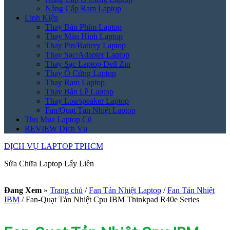
Nâng Cấp Ram Laptop
Linh Kiện
Thay Bàn Phím Laptop
Thay Màn Hình Laptop
Thay Pin/Battery Laptop
Thay Sạc/Adapter Laptop
Thay Sạc Laptop Dell Zin
Thay Ổ Cứng Laptop
Thay Ram Laptop
Thay Bản Lề Laptop
Thay Loa/speaker Laptop
Fan/Quạt Tản Nhiệt Laptop
Thu Mua Laptop Cũ
REVIEW Dịch Vụ
DỊCH VỤ LAPTOP TPHCM
Sửa Chữa Laptop Lấy Liền
Đang Xem
»
Trang chủ
/
Fan Tản Nhiệt Laptop
/
Fan Tản Nhiệt
IBM
/
Fan-Quạt Tản Nhiệt Cpu IBM Thinkpad R40e Series