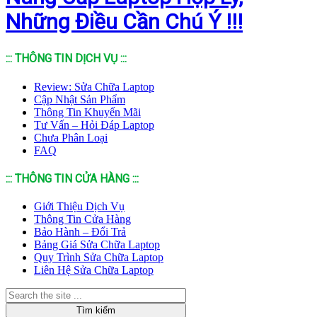
Những Điều Cần Chú Ý !!!
::: THÔNG TIN DỊCH VỤ :::
Review: Sửa Chữa Laptop
Cập Nhật Sản Phẩm
Thông Tin Khuyến Mãi
Tư Vấn – Hỏi Đáp Laptop
Chưa Phân Loại
FAQ
::: THÔNG TIN CỬA HÀNG :::
Giới Thiệu Dịch Vụ
Thông Tin Cửa Hàng
Bảo Hành – Đổi Trả
Bảng Giá Sửa Chữa Laptop
Quy Trình Sửa Chữa Laptop
Liên Hệ Sửa Chữa Laptop