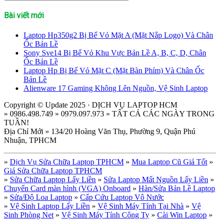
Bài viết mới
Laptop Hp350g2 Bị Bể Vỏ Mặt A (Mặt Nắp Logo) Và Chân
Ốc Bản Lề
Sony Sve14 Bị Bể Vỏ Khu Vực Bản Lề A, B, C, D, Chân
Ốc Bản Lề
Laptop Hp Bị Bể Vỏ Mặt C (Mặt Bàn Phím) Và Chân Ốc
Bản Lề
Alienware 17 Gaming Không Lên Nguồn, Vệ Sinh Laptop
Copyright © Update 2025 · DỊCH VỤ LAPTOP HCM
» 0986.498.749 » 0979.097.973 » TẤT CẢ CÁC NGÀY TRONG
TUẦN!
Địa Chỉ Mới » 134/20 Hoàng Văn Thụ, Phường 9, Quận Phú
Nhuận, TPHCM
»
Dịch Vụ Sửa Chữa Laptop TPHCM
»
Mua Laptop Cũ Giá Tốt
»
Giá Sửa Chữa Laptop TPHCM
»
Sửa Chữa Laptop Lấy Liền
»
Sửa Laptop Mất Nguồn Lấy Liền
»
Chuyển Card màn hình (VGA) Onboard
»
Hàn/Sửa Bản Lề Laptop
»
Sửa/Độ Loa Laptop
»
Cấp Cứu Laptop Vô Nước
»
Vệ Sinh Laptop Lấy Liền
»
Vệ Sinh Máy Tính Tại Nhà
»
Vệ
Sinh Phòng Net
»
Vệ Sinh Máy Tính Công Ty
»
Cài Win Laptop
»