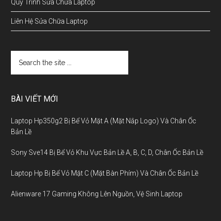
Quy Trình Sửa Chữa Laptop
Liên Hệ Sửa Chữa Laptop
BÀI VIẾT MỚI
Laptop Hp350g2 Bị Bể Vỏ Mặt A (Mặt Nắp Logo) Và Chân Ốc
Bản Lề
Sony Sve14 Bị Bể Vỏ Khu Vực Bản Lề A, B, C, D, Chân Ốc Bản Lề
Laptop Hp Bị Bể Vỏ Mặt C (Mặt Bàn Phím) Và Chân Ốc Bản Lề
Alienware 17 Gaming Không Lên Nguồn, Vệ Sinh Laptop