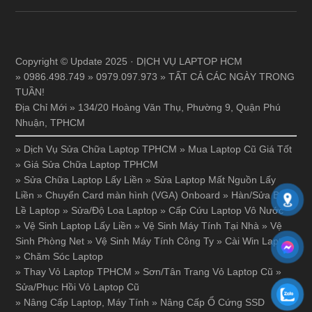
Copyright © Update 2025 · DỊCH VỤ LAPTOP HCM
» 0986.498.749 » 0979.097.973 » TẤT CẢ CÁC NGÀY TRONG
TUẦN!
Địa Chỉ Mới » 134/20 Hoàng Văn Thụ, Phường 9, Quận Phú
Nhuận, TPHCM
»
Dịch Vụ Sửa Chữa Laptop TPHCM
»
Mua Laptop Cũ Giá Tốt
»
Giá Sửa Chữa Laptop TPHCM
»
Sửa Chữa Laptop Lấy Liền
»
Sửa Laptop Mất Nguồn Lấy
Liền
»
Chuyển Card màn hình (VGA) Onboard
»
Hàn/Sửa Bản
Lề Laptop
»
Sửa/Độ Loa Laptop
»
Cấp Cứu Laptop Vô Nước
»
Vệ Sinh Laptop Lấy Liền
»
Vệ Sinh Máy Tính Tại Nhà
»
Vệ
Sinh Phòng Net
»
Vệ Sinh Máy Tính Công Ty
»
Cài Win Laptop
»
Chăm Sóc Laptop
»
Thay Vỏ Laptop TPHCM
»
Sơn/Tân Trang Vỏ Laptop Cũ
»
Sửa/Phục Hồi Vỏ Laptop Cũ
»
Nâng Cấp Laptop, Máy Tính
»
Nâng Cấp Ổ Cứng SSD